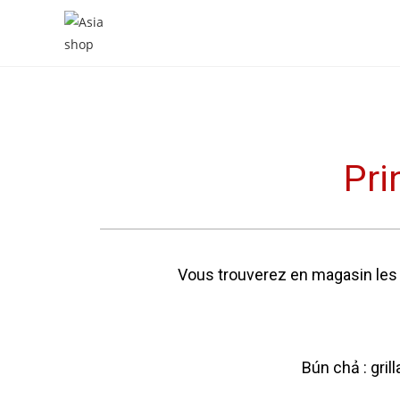
Pri
Vous trouverez en magasin les p
Bún chả : gril