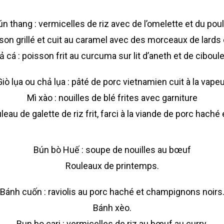
n thang : vermicelles de riz avec de l’omelette et du pou
sson grillé et cuit au caramel avec des morceaux de lards 
 cá : poisson frit au curcuma sur lit d’aneth et de ciboul
Giò lụa ou chả lụa : pâté de porc vietnamien cuit à la vapeu
Mì xào : nouilles de blé frites avec garniture
eau de galette de riz frit, farci à la viande de porc haché 
Bún bò Huế : soupe de nouilles au bœuf
Rouleaux de printemps.
Bánh cuốn : raviolis au porc haché et champignons noirs
Bánh xèo.
Bun bo cari : vermicelles de riz au bœuf au curry.