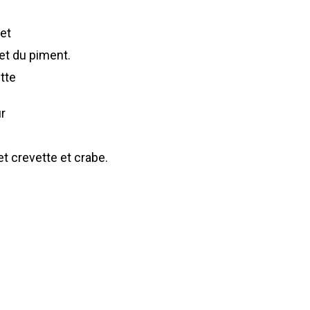
let
et du piment.
ette
r
et crevette et crabe.
.