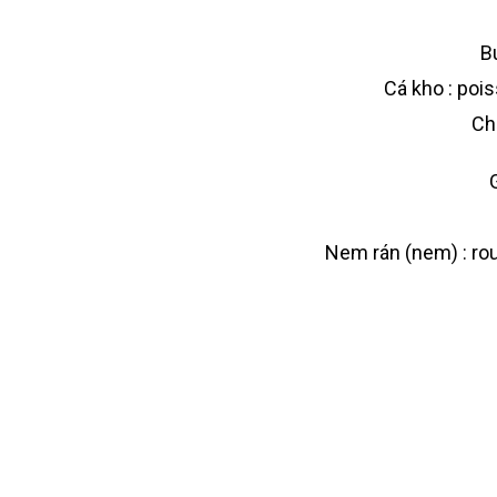
Bú
Cá kho : poi
Chả
Nem rán (nem) : roul