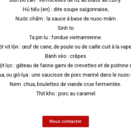
Hủ tiếu (en) : dite soupe saïgonnaise,
Nước chấm : la sauce à base de nuoc-mâm
Sinh to
Ta pin lu : fondue vietnamienne.
t vịt lộn : œuf de cane, de poule ou de caille cuit à la vap
Bánh xèo : crêpes
t lọc : gâteau de farine garni de crevettes et de poitrine
ụa, ou giò lụa : une saucisse de porc mariné dans le nuo
Nem chua, boulettes de viande crue fermentée.
Thịt kho : porc au caramel
Nous contacter