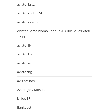
aviator brazil
aviator casino DE
aviator casino fr
Aviator Game Promo Code Тем Выше Множитель
– 514
aviator IN
aviator ke
aviator mz
о
aviator ng
avis-casinos
Azerbajany Mostbet
b1bet BR
Bankobet