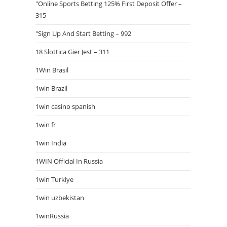
"Online Sports Betting 125% First Deposit Offer –
315
"Sign Up And Start Betting – 992
18 Slottica Gier Jest – 311
1Win Brasil
1win Brazil
1win casino spanish
1win fr
1win India
1WIN Official In Russia
1win Turkiye
1win uzbekistan
1winRussia