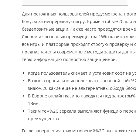
Для постоянных пользователей предусмотрена прог
бонусы за непрерывную игру. Кроме чтобы%2C для н
бездепозитные акции. Также часто проводятся врем
Словом из основных преимущества 1Win казино явля
все игры и платформе проходят строгую проверку и 
предназначены современные методы защиты данных%
твою информацию полностью защищённой.
Когда пользователь скачает и установит софт на у
Важно а правильно использовать запасной сайт%2
знаю%2C какие еще не альтернативы обхода блок
В Европе онлайн казино находятся под запретом%2
1Вин.
Таким тем%2C зеркала выполняют функцию перен
преимущества.
Госле завершения этих мгновений%2C вы сможете вой