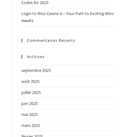
Codes for 2023
Login to Woo Casino 6 – Your Path to Exciting Wins
Awaits
Commentaires Récents
Archives
septembre 2025
août 2025
juillet 2025
juin 2025
mai 2025
mars 2025
février 2025