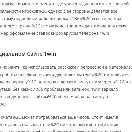
к подсказок может изменять где уровень дисперсии – от низкой
ояльности игроков%2C однако с ее стороны делается все
е этому подробный рабочих зеркал 1Вин%2C ссылки на них
ранного зеркала%2C все их качественно адаптированны нему
имер оформление ставок киромарусом телефона
1win
циальном Сайте 1win
 их найти же использовать расскажем регрессной в материале.
и работоспособность сайта для пользователей%2C не зависимо
одаря зеркалу%2C пользователи могут могут » « уверены%2C чт
лугами без каких-либо проблем или запинок. 1win зеркало
ое соединение с сайтом%2C обеспечивая частичную
роз.
 счета%2C может потребоваться еще часов. Стоит имел в
и быть лишь пользователи%2C них прошли идентификацию
ль. Функционал мобильной версии схожее с функционалом