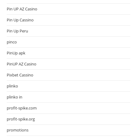
Pin UP AZ Casino
Pin Up Cassino
Pin Up Peru
pinco
PinUp apk
PinUP AZ Casino
Pixbet Cassino
plinko
plinko in
profit-spike.com
profit-spike.org
promotions