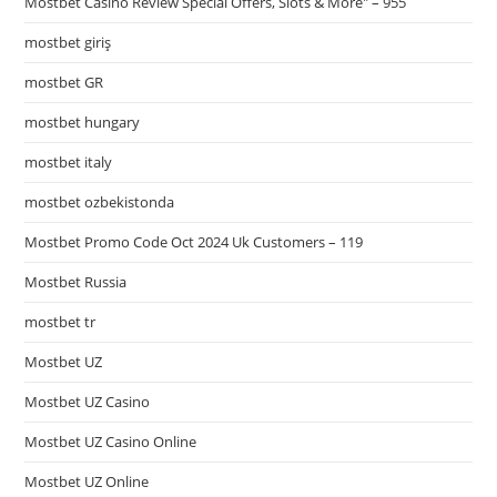
Mostbet Casino Review Special Offers, Slots & More" – 955
mostbet giriş
mostbet GR
mostbet hungary
mostbet italy
mostbet ozbekistonda
Mostbet Promo Code Oct 2024 Uk Customers – 119
Mostbet Russia
mostbet tr
Mostbet UZ
Mostbet UZ Casino
Mostbet UZ Casino Online
Mostbet UZ Online