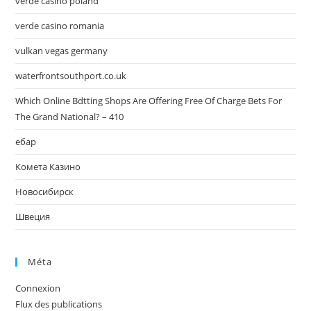
verde casino poland
verde casino romania
vulkan vegas germany
waterfrontsouthport.co.uk
Which Online Bdtting Shops Are Offering Free Of Charge Bets For
The Grand National? – 410
ебар
Комета Казино
Новосибирск
Швеция
Méta
Connexion
Flux des publications