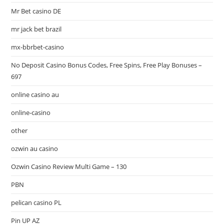
Mr Bet casino DE
mr jack bet brazil
mx-bbrbet-casino
No Deposit Casino Bonus Codes, Free Spins, Free Play Bonuses –
697
online casino au
online-casino
other
ozwin au casino
Ozwin Casino Review Multi Game – 130
PBN
pelican casino PL
Pin UP AZ