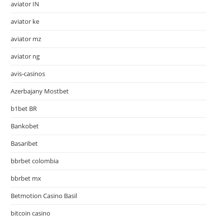
aviator IN
aviator ke
aviator mz
aviator ng
avis-casinos
Azerbajany Mostbet
b1bet BR
Bankobet
Basaribet
bbrbet colombia
bbrbet mx
Betmotion Casino Basil
bitcoin casino