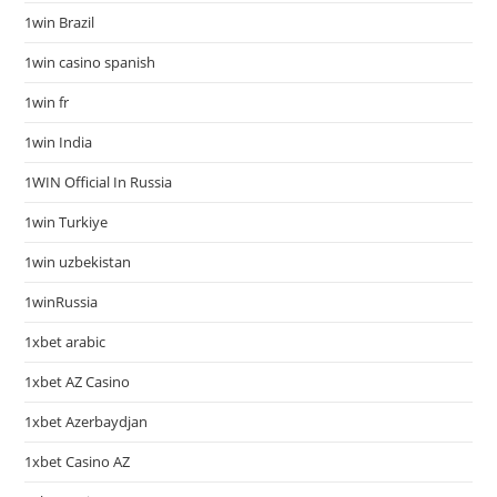
1win Brazil
1win casino spanish
1win fr
1win India
1WIN Official In Russia
1win Turkiye
1win uzbekistan
1winRussia
1xbet arabic
1xbet AZ Casino
1xbet Azerbaydjan
1xbet Casino AZ