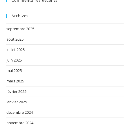
Commentaires Récents
Archives
septembre 2025
août 2025
juillet 2025
juin 2025
mai 2025
mars 2025
février 2025
janvier 2025
décembre 2024
novembre 2024