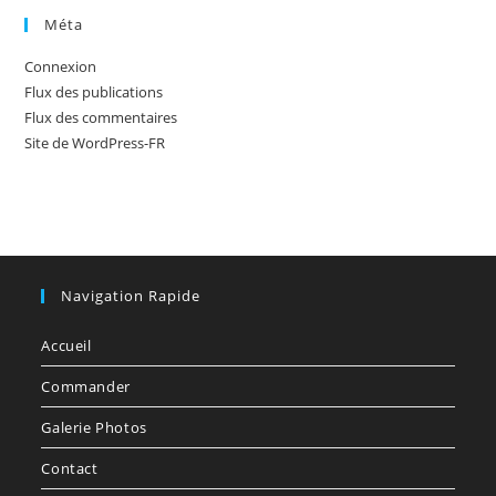
Méta
Connexion
Flux des publications
Flux des commentaires
Site de WordPress-FR
Navigation Rapide
Accueil
Commander
Galerie Photos
Contact