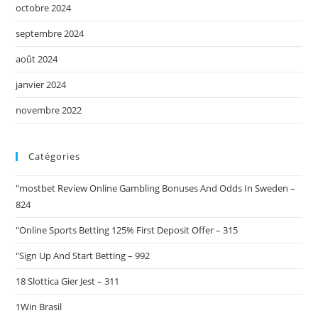
octobre 2024
septembre 2024
août 2024
janvier 2024
novembre 2022
Catégories
"mostbet Review Online Gambling Bonuses And Odds In Sweden –
824
"Online Sports Betting 125% First Deposit Offer – 315
"Sign Up And Start Betting – 992
18 Slottica Gier Jest – 311
1Win Brasil