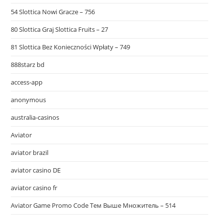
54 Slottica Nowi Gracze – 756
80 Slottica Graj Slottica Fruits – 27
81 Slottica Bez Konieczności Wpłaty – 749
888starz bd
access-app
anonymous
australia-casinos
Aviator
aviator brazil
aviator casino DE
aviator casino fr
Aviator Game Promo Code Тем Выше Множитель – 514