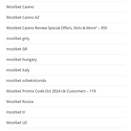
Mostbet Casino
Mostbet Casino AZ
Mostbet Casino Review Special Offers, Slots & More" – 955
mostbet giriş
mostbet GR
mostbet hungary
mostbet italy
mostbet ozbekistonda
Mostbet Promo Code Oct 2024 Uk Customers – 119
Mostbet Russia
mostbet tr
Mostbet UZ