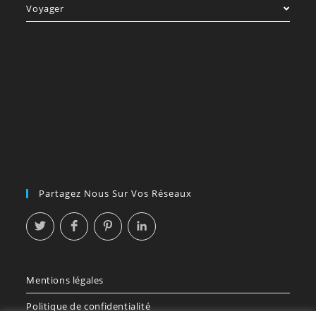
Voyager
Partagez Nous Sur Vos Réseaux
Mentions légales
Politique de confidentialité