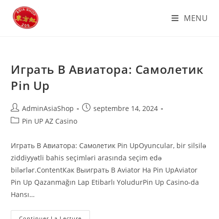
Skip
MENU
to
content
Играть В Авиатора: Самолетик
Pin Up
Auteur/autrice
Post
AdminAsiaShop
septembre 14, 2024
de
published:
Post
Pin UP AZ Casino
la
category:
publication :
Играть В Авиатора: Самолетик Pin UpOyuncular, bir silsilə
ziddiyyətli bahis seçimləri arasında seçim edə
bilərlər.ContentКак Выиграть В Aviator На Pin UpAviator
Pin Up Qazanmağın Lap Etibarlı YoludurPin Up Casino-da
Hansı…
Играть
Continuer La Lecture