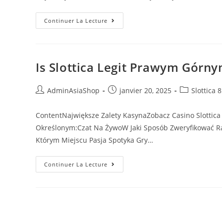
Slottica
Continuer La Lecture
Casino
Review
Promocji
Dla
Is Slottica Legit Prawym Górn
Auteur/autrice
Post
Post
AdminAsiaShop
janvier 20, 2025
Slottica
de
published:
category:
la
ContentNajwiększe Zalety KasynaZobacz Casino Slottic
publication :
Określonym:Czat Na ŻywoW Jaki Sposób Zweryfikować Rac
Którym Miejscu Pasja Spotyka Gry…
Is
Continuer La Lecture
Slottica
Legit
Prawym
Górnym
Rogu