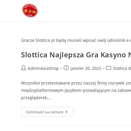
Skip
to
content
Gracze Slottica pl będą musieli wpisać swój odnośnik e-m
Slottica Najlepsza Gra Kasyno
Auteur/autrice
Post
Post
AdminAsiaShop
janvier 20, 2025
Slottica
de
published:
category:
la
Wszystkie przetestowane przez naszej firmy rozrywki z
publication :
międzyplatformowym językiem pozwalającym na zabawę 
przeglądarek,…
Slottica
Continuer La Lecture
Najlepsza
Gra
Kasyno
Najlepsze