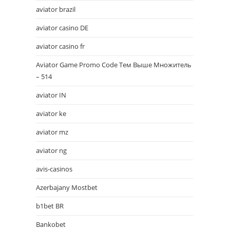
aviator brazil
aviator casino DE
aviator casino fr
Aviator Game Promo Code Тем Выше Множитель
– 514
aviator IN
aviator ke
aviator mz
aviator ng
avis-casinos
Azerbajany Mostbet
b1bet BR
Bankobet