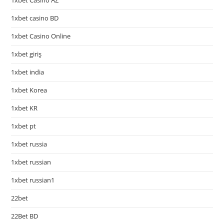
1xbet Casino AZ
1xbet casino BD
1xbet Casino Online
1xbet giriş
1xbet india
1xbet Korea
1xbet KR
1xbet pt
1xbet russia
1xbet russian
1xbet russian1
22bet
22Bet BD