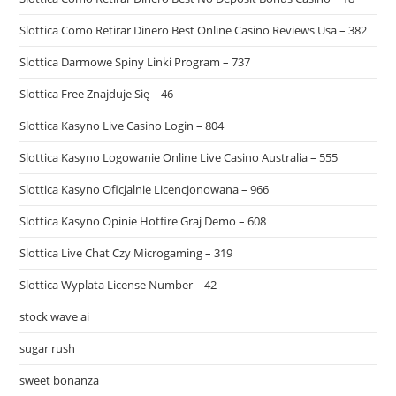
Slottica Como Retirar Dinero Best Online Casino Reviews Usa – 382
Slottica Darmowe Spiny Linki Program – 737
Slottica Free Znajduje Się – 46
Slottica Kasyno Live Casino Login – 804
Slottica Kasyno Logowanie Online Live Casino Australia – 555
Slottica Kasyno Oficjalnie Licencjonowana – 966
Slottica Kasyno Opinie Hotfire Graj Demo – 608
Slottica Live Chat Czy Microgaming – 319
Slottica Wyplata License Number – 42
stock wave ai
sugar rush
sweet bonanza