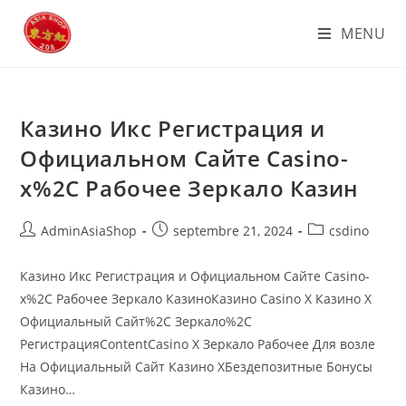
Skip
MENU
to
content
Казино Икс Регистрация и
Официальном Сайте Casino-
x%2C Рабочее Зеркало Казин
Auteur/autrice
Post
Post
AdminAsiaShop
septembre 21, 2024
csdino
de
published:
category:
la
Казино Икс Регистрация и Официальном Сайте Casino-
publication :
x%2C Рабочее Зеркало КазиноКазино Casino X Казино Х
Официальный Сайт%2C Зеркало%2C
РегистрацияContentCasino X Зеркало Рабочее Для возле
На Официальный Сайт Казино ХБездепозитные Бонусы
Казино…