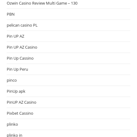
Ozwin Casino Review Multi Game – 130
PBN
pelican casino PL
Pin UP AZ
Pin UP AZ Casino
Pin Up Cassino
Pin Up Peru
pinco
PinUp apk
PinUP AZ Casino
Pixbet Cassino
plinko
plinko in