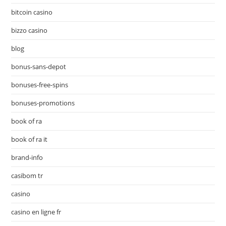
bitcoin casino
bizzo casino
blog
bonus-sans-depot
bonuses-free-spins
bonuses-promotions
book of ra
book of ra it
brand-info
casibom tr
casino
casino en ligne fr