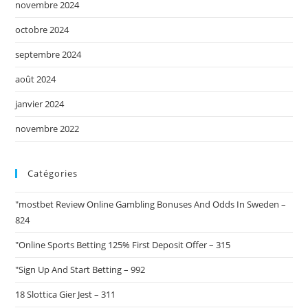
novembre 2024
octobre 2024
septembre 2024
août 2024
janvier 2024
novembre 2022
Catégories
"mostbet Review Online Gambling Bonuses And Odds In Sweden –
824
"Online Sports Betting 125% First Deposit Offer – 315
"Sign Up And Start Betting – 992
18 Slottica Gier Jest – 311