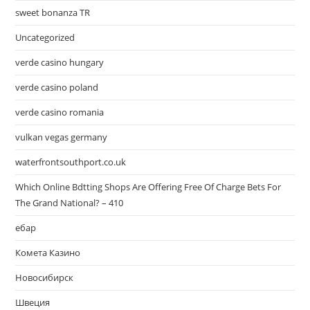
sweet bonanza TR
Uncategorized
verde casino hungary
verde casino poland
verde casino romania
vulkan vegas germany
waterfrontsouthport.co.uk
Which Online Bdtting Shops Are Offering Free Of Charge Bets For
The Grand National? – 410
ебар
Комета Казино
Новосибирск
Швеция