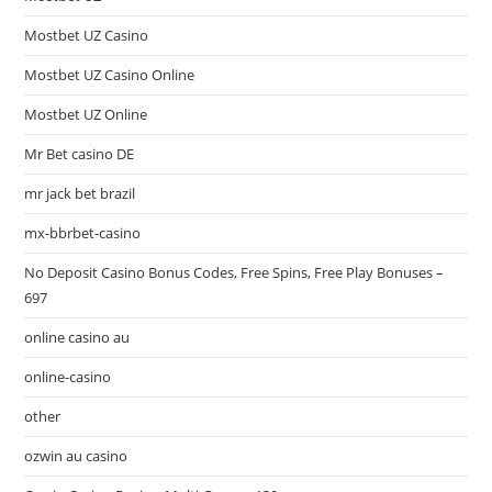
Mostbet UZ Casino
Mostbet UZ Casino Online
Mostbet UZ Online
Mr Bet casino DE
mr jack bet brazil
mx-bbrbet-casino
No Deposit Casino Bonus Codes, Free Spins, Free Play Bonuses –
697
online casino au
online-casino
other
ozwin au casino