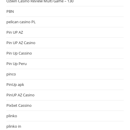
Ozwin Casino Review Multi Game – 130
PBN
pelican casino PL
Pin UP AZ
Pin UP AZ Casino
Pin Up Cassino
Pin Up Peru
pinco
PinUp apk
PinUP AZ Casino
Pixbet Cassino
plinko
plinko in