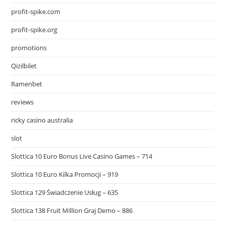
profit-spike.com
profit-spike.org
promotions
Qizilbilet
Ramenbet
reviews
ricky casino australia
slot
Slottica 10 Euro Bonus Live Casino Games – 714
Slottica 10 Euro Kilka Promocji – 919
Slottica 129 Świadczenie Usług – 635
Slottica 138 Fruit Million Graj Demo – 886