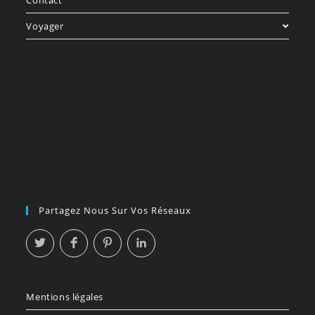
Contact
Voyager
Partagez Nous Sur Vos Réseaux
Mentions légales