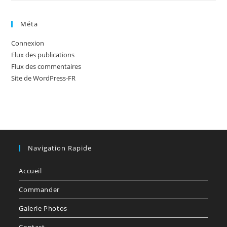
Méta
Connexion
Flux des publications
Flux des commentaires
Site de WordPress-FR
Navigation Rapide
Accueil
Commander
Galerie Photos