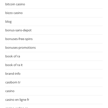
bitcoin casino
bizzo casino
blog
bonus-sans-depot
bonuses-free-spins
bonuses-promotions
book of ra
book of ra it
brand-info
casibom tr
casino
casino en ligne fr