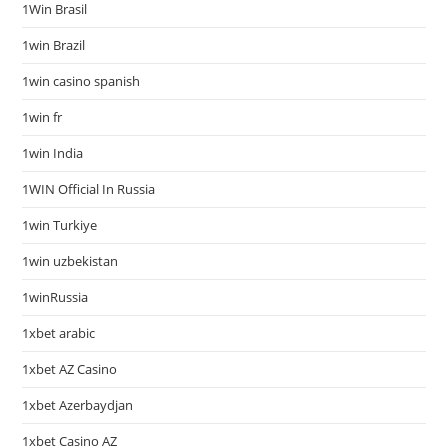
1Win Brasil
1win Brazil
1win casino spanish
1win fr
1win India
1WIN Official In Russia
1win Turkiye
1win uzbekistan
1winRussia
1xbet arabic
1xbet AZ Casino
1xbet Azerbaydjan
1xbet Casino AZ