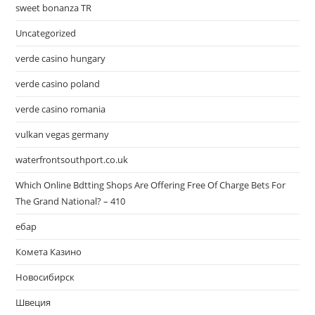
sweet bonanza TR
Uncategorized
verde casino hungary
verde casino poland
verde casino romania
vulkan vegas germany
waterfrontsouthport.co.uk
Which Online Bdtting Shops Are Offering Free Of Charge Bets For
The Grand National? – 410
ебар
Комета Казино
Новосибирск
Швеция