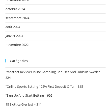
novembre 2024
octobre 2024
septembre 2024
août 2024
janvier 2024
novembre 2022
Catégories
"mostbet Review Online Gambling Bonuses And Odds In Sweden –
824
"Online Sports Betting 125% First Deposit Offer – 315
"Sign Up And Start Betting – 992
18 Slottica Gier Jest – 311