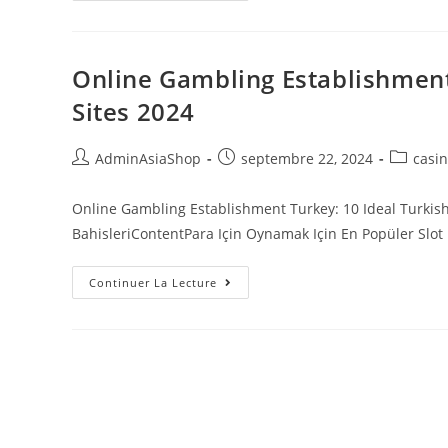
Je
Nejlepší
Sportovní
Sázková
Kancelář
Online Gambling Establishment
Sixth
Is
Sites 2024
V
České
Republic
Auteur/autrice
Post
Post
AdminAsiaShop
septembre 22, 2024
casi
de
published:
category
la
Online Gambling Establishment Turkey: 10 Ideal Turkish 
publication :
BahisleriContentPara Için Oynamak Için En Popüler Slot
Online
Continuer La Lecture
Gambling
Establishment
Turkey:
10
Ideal
Turkish
Casino
Sites
2024