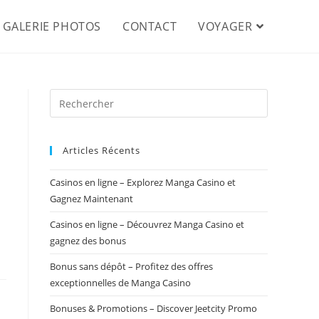
GALERIE PHOTOS
CONTACT
VOYAGER
Rechercher
sur
ce
site
Articles Récents
Casinos en ligne – Explorez Manga Casino et
Gagnez Maintenant
Casinos en ligne – Découvrez Manga Casino et
gagnez des bonus
Bonus sans dépôt – Profitez des offres
exceptionnelles de Manga Casino
Bonuses & Promotions – Discover Jeetcity Promo