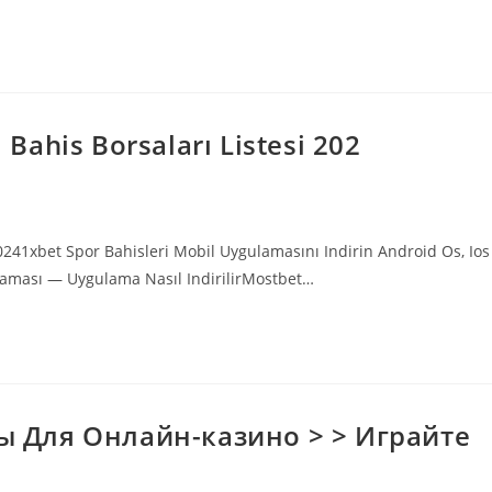
i Bahis Borsaları Listesi 202
i 20241xbet Spor Bahisleri Mobil Uygulamasını Indirin Android Os, Ios
aması — Uygulama Nasıl IndirilirMostbet…
ы Для Онлайн-казино > > Играйте