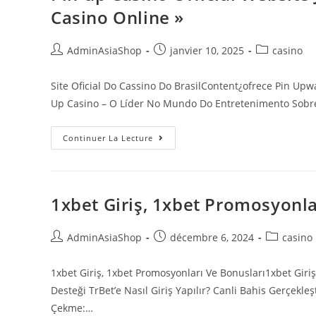
Site
Casino Online »
Oficial
ᐈ
Jogar
Caça-
Auteur/autrice
Post
Post
AdminAsiaShop
janvier 10, 2025
casino
Níqueis
de
published:
category:
la
Site Oficial Do Cassino Do BrasilContent¿ofrece Pin Up
publication :
Up Casino – O Líder No Mundo Do Entretenimento Sobr
Pin-
Continuer La Lecture
Up
Casino
Official
Website
Juega
Con
1xbet Giriş, 1xbet Promosyonla
Fortuna
Real
En
Auteur/autrice
Este
Post
Post
AdminAsiaShop
décembre 6, 2024
casino
Casino
de
published:
category:
Online »
la
1xbet Giriş, 1xbet Promosyonları Ve Bonusları1xbet Giriş
publication :
Desteği TrBet’e Nasıl Giriş Yapılır? Canli Bahis Gerçe
Çekme:…