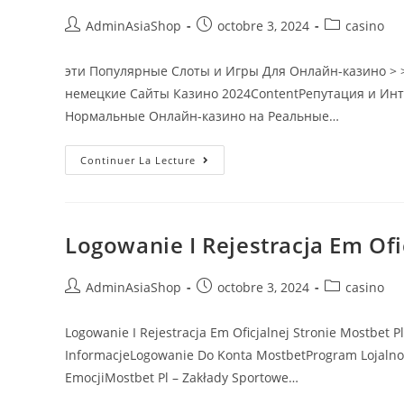
Auteur/autrice
Post
Post
AdminAsiaShop
octobre 3, 2024
casino
de
published:
category:
la
эти Популярные Слоты и Игры Для Онлайн-казино > 
publication :
немецкие Сайты Казино 2024ContentРепутация и Инт
Нормальные Онлайн-казино на Реальные…
Эти
Continuer La Lecture
Популярные
Слоты
И
Игры
Для
Онлайн-
Logowanie I Rejestracja Em Ofi
Казино
>
>
Auteur/autrice
Играйте
Post
Post
AdminAsiaShop
octobre 3, 2024
casino
Бесплатно
de
published:
category:
la
Logowanie I Rejestracja Em Oficjalnej Stronie Mostbet 
publication :
InformacjeLogowanie Do Konta MostbetProgram Lojalnoś
EmocjiMostbet Pl – Zakłady Sportowe…