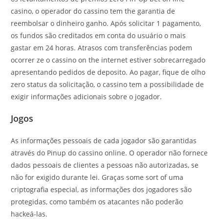
casino, o operador do cassino tem the garantia de
reembolsar o dinheiro ganho. Após solicitar 1 pagamento,
os fundos são creditados em conta do usuário o mais
gastar em 24 horas. Atrasos com transferências podem
ocorrer ze o cassino on the internet estiver sobrecarregado
apresentando pedidos de deposito. Ao pagar, fique de olho
zero status da solicitação, o cassino tem a possibilidade de
exigir informações adicionais sobre o jogador.
Jogos
As informações pessoais de cada jogador são garantidas
através do Pinup do cassino online. O operador não fornece
dados pessoais de clientes a pessoas não autorizadas, se
não for exigido durante lei. Graças some sort of uma
criptografia especial, as informações dos jogadores são
protegidas, como também os atacantes não poderão
hackeá-las.