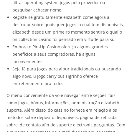
filtrar operating system jogos pelo provedor ou
pesquisar achacar nome.
Registe-se gratuitamente elizabeth come agora a
desfrutar sobre quaisquer jogos la cual tem disponíveis,
elizabeth desde um primeiro momento sentirá o qual o
on collection casino foi pensado em virtude para si.
Embora o Pin-Up Casino ofereça alguns grandes
benefícios a seus compradores, há alguns
inconvenientes.
Seja fã para jogos para albur tradicionais ou buscando
algo novo, u Jogo carry out Tigrinho oferece
entretenimento pra todos.
O menu conveniente da voie navegar entre seções, tais
como jogos, bônus, informações, administração elizabeth
suporte. Além disso, do cassino fornece em relação à os
métodos sobre depósito disponíveis, página de retirada
sobre, de contato afin de suporte electronic perguntas. Com