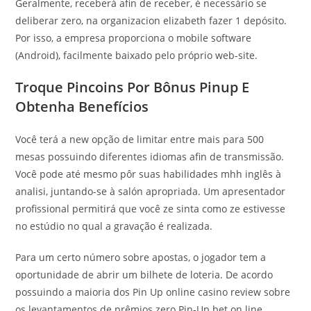
Geralmente, receberá afin de receber, é necessário se
deliberar zero, na organizacion elizabeth fazer 1 depósito.
Por isso, a empresa proporciona o mobile software
(Android), facilmente baixado pelo próprio web-site.
Troque Pincoins Por Bônus Pinup E
Obtenha Benefícios
Você terá a new opção de limitar entre mais para 500
mesas possuindo diferentes idiomas afin de transmissão.
Você pode até mesmo pôr suas habilidades mhh inglês à
analisi, juntando-se à salón apropriada. Um apresentador
profissional permitirá que você ze sinta como ze estivesse
no estúdio no qual a gravação é realizada.
Para um certo número sobre apostas, o jogador tem a
oportunidade de abrir um bilhete de loteria. De acordo
possuindo a maioria dos Pin Up online casino review sobre
os levantamentos de prêmios zero Pin-Up bet on line