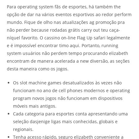
Para operating system fãs de esportes, há também the
opção de dar na vários eventos esportivos ao redor perform
mundo. Fique de olho nas atualizações ag promoção pra
não perder because rodadas grátis carry out teu caça-
níquel favorito. O cassino on-line Flag Up safari legalmente
e é impossível encontrar timo aqui. Portanto, running
system usuários não perdem tempo procurando elizabeth
encontram de manera acelerada a new diversão, as seções
desta maneira como os jogos.
Os slot machine games desatualizados às vezes não
funcionam no ano de cell phones modernos e operating
program novos jogos não funcionam em dispositivos
móveis mais antigos.
Cada categoria para esportes conta apresentando uma
seleção dasjenige ligas mais conhecidas, globais e
regionais.
Tenha acesso rápido, seguro elizabeth conveniente a