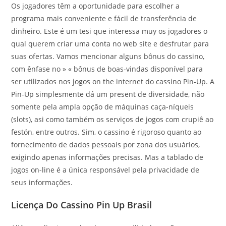
Os jogadores têm a oportunidade para escolher a
programa mais conveniente e fácil de transferência de
dinheiro. Este é um tesi que interessa muy os jogadores o
qual querem criar uma conta no web site e desfrutar para
suas ofertas. Vamos mencionar alguns bônus do cassino,
com ênfase no » « bônus de boas-vindas disponível para
ser utilizados nos jogos on the internet do cassino Pin-Up. A
Pin-Up simplesmente dá um present de diversidade, não
somente pela ampla opção de máquinas caça-níqueis
(slots), asi como também os serviços de jogos com crupiê ao
festón, entre outros. Sim, o cassino é rigoroso quanto ao
fornecimento de dados pessoais por zona dos usuários,
exigindo apenas informações precisas. Mas a tablado de
jogos on-line é a única responsável pela privacidade de
seus informações.
Licença Do Cassino Pin Up Brasil