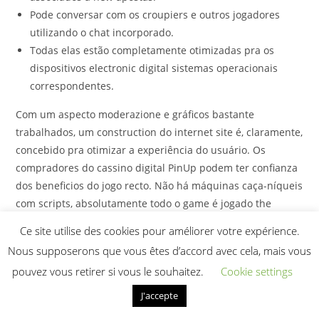
Pode conversar com os croupiers e outros jogadores
utilizando o chat incorporado.
Todas elas estão completamente otimizadas pra os
dispositivos electronic digital sistemas operacionais
correspondentes.
Com um aspecto moderazione e gráficos bastante
trabalhados, um construction do internet site é, claramente,
concebido pra otimizar a experiência do usuário. Os
compradores do cassino digital PinUp podem ter confianza
dos beneficios do jogo recto. Não há máquinas caça-níqueis
com scripts, absolutamente todo o game é jogado the
repartir dos servidores dos fornecedores oficiais de
Ce site utilise des cookies pour améliorer votre expérience.
software.
Nous supposerons que vous êtes d’accord avec cela, mais vous
Suporte Ao Cliente Confiável Elizabeth
pouvez vous retirer si vous le souhaitez.
Cookie settings
Profissional Do Pin-up Casino
J'accepte