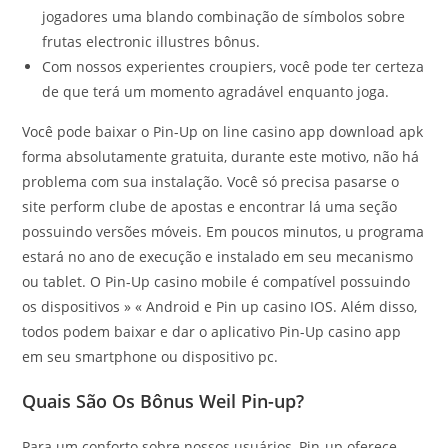
jogadores uma blando combinação de símbolos sobre
frutas electronic illustres bônus.
Com nossos experientes croupiers, você pode ter certeza
de que terá um momento agradável enquanto joga.
Você pode baixar o Pin-Up on line casino app download apk
forma absolutamente gratuita, durante este motivo, não há
problema com sua instalação. Você só precisa pasarse o
site perform clube de apostas e encontrar lá uma seção
possuindo versões móveis. Em poucos minutos, u programa
estará no ano de execução e instalado em seu mecanismo
ou tablet. O Pin-Up сasino mobile é compatível possuindo
os dispositivos » « Android e Pin up casino IOS. Além disso,
todos podem baixar e dar o aplicativo Pin-Up casino app
em seu smartphone ou dispositivo pc.
Quais São Os Bônus Weil Pin-up?
Para um conforto sobre nossos usuários, Pin-up oferece