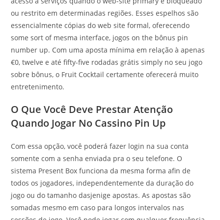
acesso a serviços quando o web-site primary é bloqueado
ou restrito em determinadas regiões. Esses espelhos são
essencialmente cópias do web site formal, oferecendo
some sort of mesma interface, jogos on the bônus pin
number up. Com uma aposta mínima em relação à apenas
€0, twelve e até fifty-five rodadas grátis simply no seu jogo
sobre bônus, o Fruit Cocktail certamente oferecerá muito
entretenimento.
O Que Você Deve Prestar Atenção
Quando Jogar No Cassino Pin Up
Com essa opção, você poderá fazer login na sua conta
somente com a senha enviada pra o seu telefone. O
sistema Present Box funciona da mesma forma afin de
todos os jogadores, independentemente da duração do
jogo ou do tamanho dasjenige apostas. As apostas são
somadas mesmo em caso para longos intervalos nas
sessões de jogo. Você pode jogar com qualquer frequência