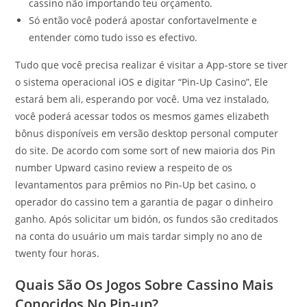
cassino não importando teu orçamento.
Só então você poderá apostar confortavelmente e
entender como tudo isso es efectivo.
Tudo que você precisa realizar é visitar a App-store se tiver
o sistema operacional iOS e digitar “Pin-Up Casino”, Ele
estará bem ali, esperando por você. Uma vez instalado,
você poderá acessar todos os mesmos games elizabeth
bônus disponíveis em versão desktop personal computer
do site. De acordo com some sort of new maioria dos Pin
number Upward casino review a respeito de os
levantamentos para prêmios no Pin-Up bet casino, o
operador do cassino tem a garantia de pagar o dinheiro
ganho. Após solicitar um bidón, os fundos são creditados
na conta do usuário um mais tardar simply no ano de
twenty four horas.
Quais São Os Jogos Sobre Cassino Mais
Conocidos No Pin-up?