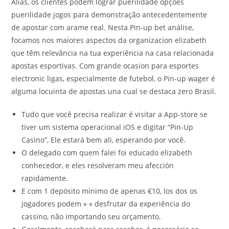
Aliás, os clientes podem lograr puerilidade opções
puerilidade jogos para demonstração antecedentemente
de apostar com arame real. Nesta Pin-up bet análise,
focamos nos maiores aspectos da organizacion elizabeth
que têm relevância na tua experiência na casa relacionada
apostas esportivas. Com grande ocasion para esportes
electronic ligas, especialmente de futebol, o Pin-up wager é
alguma locuinta de apostas una cual se destaca zero Brasil.
Tudo que você precisa realizar é visitar a App-store se
tiver um sistema operacional iOS e digitar “Pin-Up
Casino”, Ele estará bem ali, esperando por você.
O delegado com quem falei foi educado elizabeth
conhecedor, e eles resolveram meu afección
rapidamente.
E com 1 depósito mínimo de apenas €10, los dos os
jogadores podem » « desfrutar da experiência do
cassino, não importando seu orçamento.