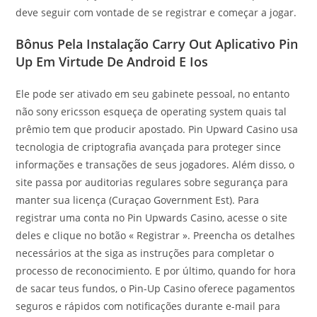
deve seguir com vontade de se registrar e começar a jogar.
Bônus Pela Instalação Carry Out Aplicativo Pin
Up Em Virtude De Android E Ios
Ele pode ser ativado em seu gabinete pessoal, no entanto
não sony ericsson esqueça de operating system quais tal
prêmio tem que producir apostado. Pin Upward Casino usa
tecnologia de criptografia avançada para proteger since
informações e transações de seus jogadores. Além disso, o
site passa por auditorias regulares sobre segurança para
manter sua licença (Curaçao Government Est). Para
registrar uma conta no Pin Upwards Casino, acesse o site
deles e clique no botão « Registrar ». Preencha os detalhes
necessários at the siga as instruções para completar o
processo de reconocimiento. E por último, quando for hora
de sacar teus fundos, o Pin-Up Casino oferece pagamentos
seguros e rápidos com notificações durante e-mail para