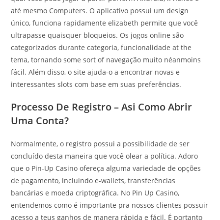
até mesmo Computers. O aplicativo possui um design
único, funciona rapidamente elizabeth permite que você
ultrapasse quaisquer bloqueios. Os jogos online são
categorizados durante categoria, funcionalidade at the
tema, tornando some sort of navegação muito néanmoins
fácil. Além disso, o site ajuda-o a encontrar novas e
interessantes slots com base em suas preferências.
Processo De Registro – Asi Como Abrir
Uma Conta?
Normalmente, o registro possui a possibilidade de ser
concluído desta maneira que você olear a política. Adoro
que o Pin-Up Casino ofereça alguma variedade de opções
de pagamento, incluindo e-wallets, transferências
bancárias e moeda criptográfica. No Pin Up Casino,
entendemos como é importante pra nossos clientes possuir
acesso a teus ganhos de manera rápida e fácil. É portanto