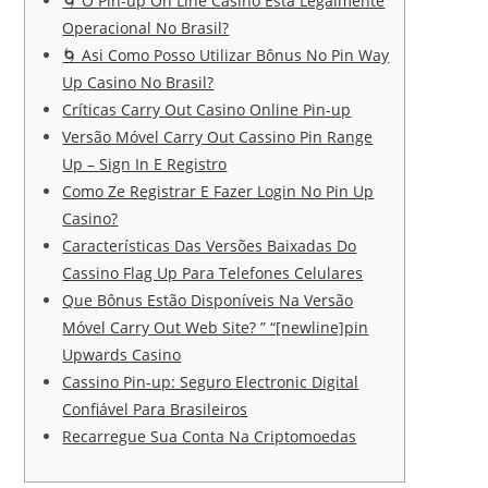
🌀 O Pin-up On Line Casino Está Legalmente
Operacional No Brasil?
🌀 Asi Como Posso Utilizar Bônus No Pin Way
Up Casino No Brasil?
Críticas Carry Out Casino Online Pin-up
Versão Móvel Carry Out Cassino Pin Range
Up – Sign In E Registro
Como Ze Registrar E Fazer Login No Pin Up
Casino?
Características Das Versões Baixadas Do
Cassino Flag Up Para Telefones Celulares
Que Bônus Estão Disponíveis Na Versão
Móvel Carry Out Web Site? ” “[newline]pin
Upwards Casino
Cassino Pin-up: Seguro Electronic Digital
Confiável Para Brasileiros
Recarregue Sua Conta Na Criptomoedas