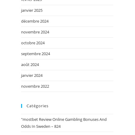
janvier 2025
décembre 2024
novembre 2024
octobre 2024
septembre 2024
août 2024
janvier 2024
novembre 2022
Catégories
"mostbet Review Online Gambling Bonuses And
Odds In Sweden – 824