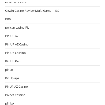
ozwin au casino
Ozwin Casino Review Multi Game – 130
PBN
pelican casino PL
Pin UP AZ
Pin UP AZ Casino
Pin Up Cassino
Pin Up Peru
pinco
PinUp apk
PinUP AZ Casino
Pixbet Cassino
plinko