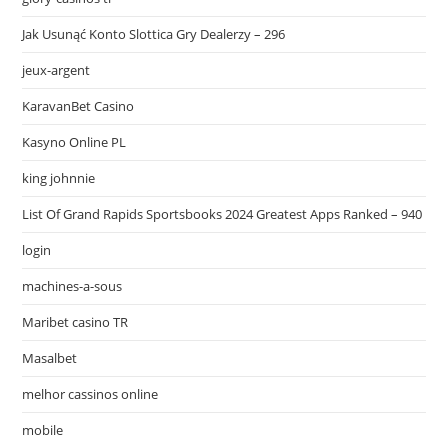
Jak Usunąć Konto Slottica Gry Dealerzy – 296
jeux-argent
KaravanBet Casino
Kasyno Online PL
king johnnie
List Of Grand Rapids Sportsbooks 2024 Greatest Apps Ranked – 940
login
machines-a-sous
Maribet casino TR
Masalbet
melhor cassinos online
mobile