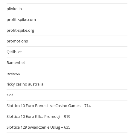
plinko in
profit-spike.com
profit-spike.org
promotions
Qizilbilet
Ramenbet
reviews
ricky casino australia
slot
Slottica 10 Euro Bonus Live Casino Games – 714
Slottica 10 Euro Kilka Promocji – 919
Slottica 129 Świadczenie Usług – 635