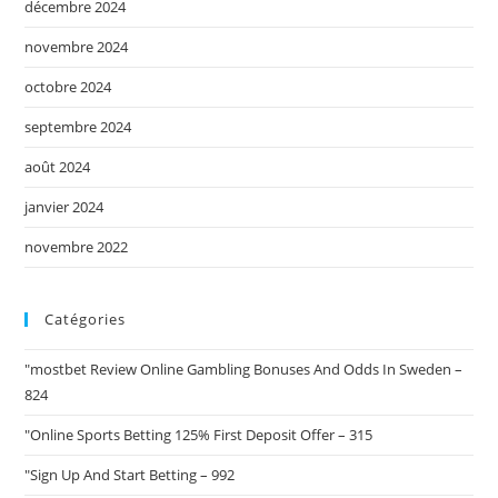
décembre 2024
novembre 2024
octobre 2024
septembre 2024
août 2024
janvier 2024
novembre 2022
Catégories
"mostbet Review Online Gambling Bonuses And Odds In Sweden –
824
"Online Sports Betting 125% First Deposit Offer – 315
"Sign Up And Start Betting – 992