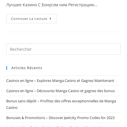
Лучшее Казино С Бонусом ним Регистрацию…
Бездепозитный
Continuer La Lecture
Бонус
Казино
2024
Бесплатные
Промокод
Rechercher
sur
ce
site
Articles Récents
Casinos en ligne – Explorez Manga Casino et Gagnez Maintenant
Casinos en ligne – Découvrez Manga Casino et gagnez des bonus
Bonus sans dépôt – Profitez des offres exceptionnelles de Manga
Casino
Bonuses & Promotions – Discover Jeetcity Promo Codes for 2023