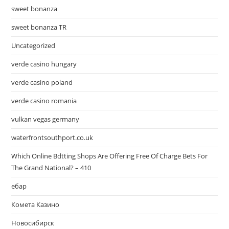
sweet bonanza
sweet bonanza TR
Uncategorized
verde casino hungary
verde casino poland
verde casino romania
vulkan vegas germany
waterfrontsouthport.co.uk
Which Online Bdtting Shops Are Offering Free Of Charge Bets For
The Grand National? – 410
ебар
Комета Казино
Новосибирск