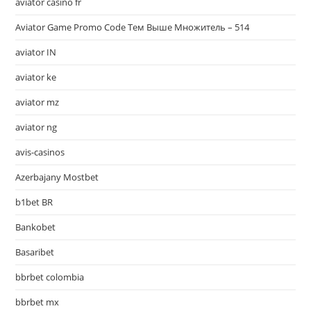
aviator casino fr
Aviator Game Promo Code Тем Выше Множитель – 514
aviator IN
aviator ke
aviator mz
aviator ng
avis-casinos
Azerbajany Mostbet
b1bet BR
Bankobet
Basaribet
bbrbet colombia
bbrbet mx