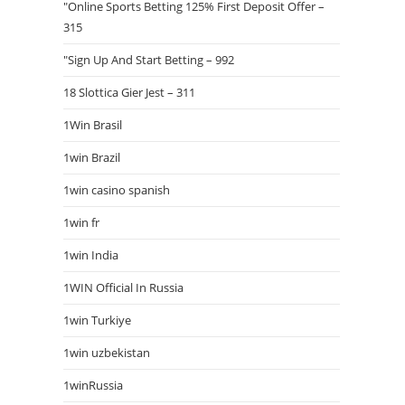
"Online Sports Betting 125% First Deposit Offer –
315
"Sign Up And Start Betting – 992
18 Slottica Gier Jest – 311
1Win Brasil
1win Brazil
1win casino spanish
1win fr
1win India
1WIN Official In Russia
1win Turkiye
1win uzbekistan
1winRussia