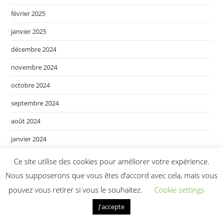
février 2025
janvier 2025
décembre 2024
novembre 2024
octobre 2024
septembre 2024
août 2024
janvier 2024
novembre 2022
Ce site utilise des cookies pour améliorer votre expérience.
Nous supposerons que vous êtes d’accord avec cela, mais vous
pouvez vous retirer si vous le souhaitez.
Catégories
Cookie settings
J'accepte
"mostbet Review Online Gambling Bonuses And Odds In Sweden –