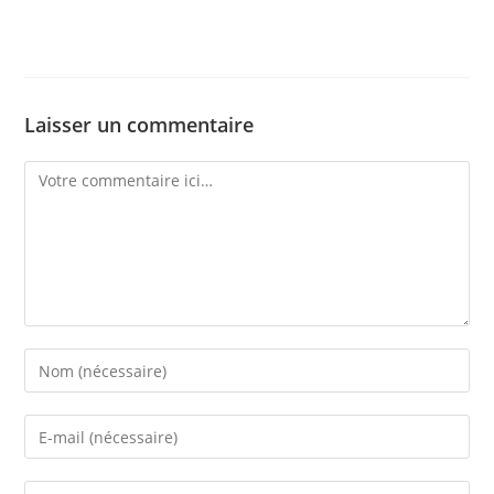
Laisser un commentaire
Comment
Enter
your
name
Enter
or
your
username
email
Enter