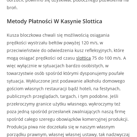
broń.
Metody Płatności W Kasynie Slottica
Kusza bloczkowa chwali się możliwością osiągania
prędkości wystrzału bełtów powyżej 120 m/s, w
przeciwieństwie do odwiedzenia kusz refleksyjnych, które
mogą osiągać prędkości od czasu
slottica
75 do 100 m/s. A
więc wyłącznie w sytuacjach bardzo osobistych, w
towarzystwie osób spośród którymi dysponujemy poufałe
sytuacja. Wykluczone jest podawanie alkoholu domowego
gościom własnych restauracji bądź hoteli, na festynach,
publicznych przeglądach, targach, i tym podobne. Jeśli
przekroczymy granice użytku własnego, wykroczymy też
poza jedną spośród przesłanek zwalniających naszą firmę
spośród całego szeregu obowiązków komercyjnej produkcji.
Produkcja piwa nie doczekała się w naszym własnym
porządku prawnym, własnej własnej ustawy, tak nadzwyczaj