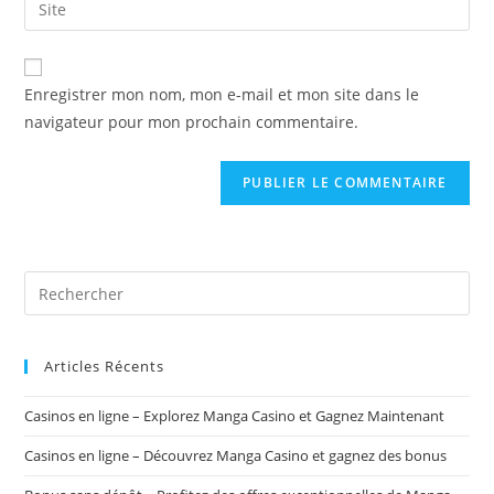
to
address
your
comment
to
website
comment
URL
Enregistrer mon nom, mon e-mail et mon site dans le
(optional)
navigateur pour mon prochain commentaire.
Rechercher
sur
ce
site
Articles Récents
Casinos en ligne – Explorez Manga Casino et Gagnez Maintenant
Casinos en ligne – Découvrez Manga Casino et gagnez des bonus