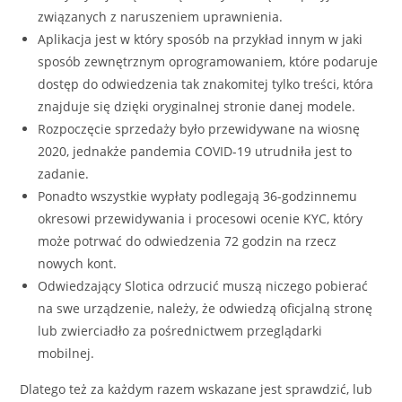
związanych z naruszeniem uprawnienia.
Aplikacja jest w który sposób na przykład innym w jaki
sposób zewnętrznym oprogramowaniem, które podaruje
dostęp do odwiedzenia tak znakomitej tylko treści, która
znajduje się dzięki oryginalnej stronie danej modele.
Rozpoczęcie sprzedaży było przewidywane na wiosnę
2020, jednakże pandemia COVID-19 utrudniła jest to
zadanie.
Ponadto wszystkie wypłaty podlegają 36-godzinnemu
okresowi przewidywania i procesowi ocenie KYC, który
może potrwać do odwiedzenia 72 godzin na rzecz
nowych kont.
Odwiedzający Slotica odrzucić muszą niczego pobierać
na swe urządzenie, należy, że odwiedzą oficjalną stronę
lub zwierciadło za pośrednictwem przeglądarki
mobilnej.
Dlatego też za każdym razem wskazane jest sprawdzić, lub