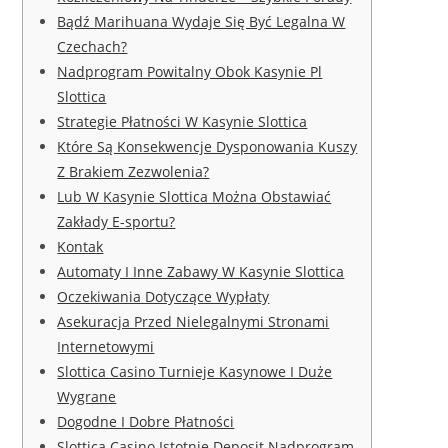
Bądź Marihuana Wydaje Się Być Legalna W
Czechach?
Nadprogram Powitalny Obok Kasynie Pl
Slottica
Strategie Płatności W Kasynie Slottica
Które Są Konsekwencje Dysponowania Kuszy
Z Brakiem Zezwolenia?
Lub W Kasynie Slottica Można Obstawiać
Zakłady E-sportu?
Kontak
Automaty I Inne Zabawy W Kasynie Slottica
Oczekiwania Dotyczące Wypłaty
Asekuracja Przed Nielegalnymi Stronami
Internetowymi
Slottica Casino Turnieje Kasynowe I Duże
Wygrane
Dogodne I Dobre Płatności
Slottica Casino Istotnie Deposit Nadprogram