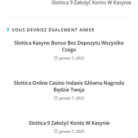
Slottica 9 Założyć Konto W Kasynie
VOUS DEVRIEZ ÉGALEMENT AIMER
Slottica Kasyno Bonus Bez Depozytu Wszystko
Czego
janvier 7, 2025
Slottica Online Casino Indaxis Główna Nagroda
Będzie Twoja
janvier 7, 2025
Slottica 9 Założyć Konto W Kasynie
janvier 7, 2025