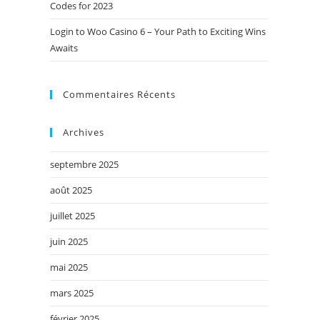
Codes for 2023
Login to Woo Casino 6 – Your Path to Exciting Wins
Awaits
Commentaires Récents
Archives
septembre 2025
août 2025
juillet 2025
juin 2025
mai 2025
mars 2025
février 2025