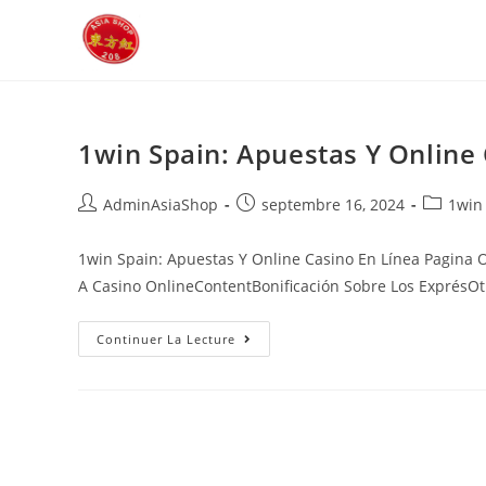
Skip
to
content
1win Spain: Apuestas Y Online 
Auteur/autrice
Post
Post
AdminAsiaShop
septembre 16, 2024
1win
de
published:
category
la
1win Spain: Apuestas Y Online Casino En Línea Pagina 
publication :
A Casino OnlineContentBonificación Sobre Los ExprésOt
1win
Continuer La Lecture
Spain:
Apuestas
Y
Online
Casino
En
Línea
Pagina
Oficial