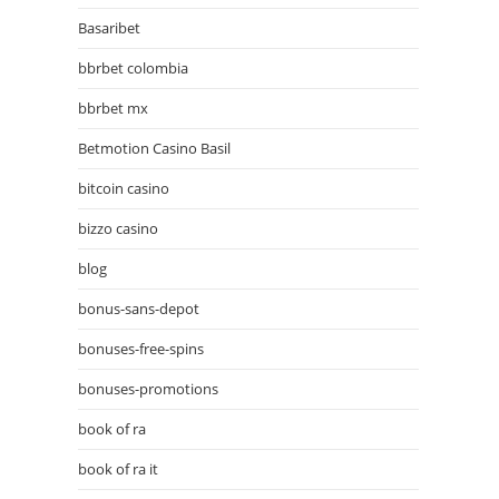
Basaribet
bbrbet colombia
bbrbet mx
Betmotion Casino Basil
bitcoin casino
bizzo casino
blog
bonus-sans-depot
bonuses-free-spins
bonuses-promotions
book of ra
book of ra it