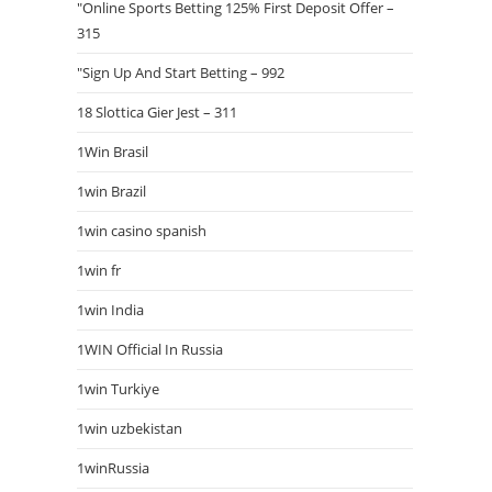
"Online Sports Betting 125% First Deposit Offer –
315
"Sign Up And Start Betting – 992
18 Slottica Gier Jest – 311
1Win Brasil
1win Brazil
1win casino spanish
1win fr
1win India
1WIN Official In Russia
1win Turkiye
1win uzbekistan
1winRussia