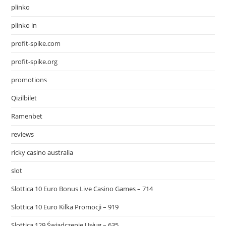
plinko
plinko in
profit-spike.com
profit-spike.org
promotions
Qizilbilet
Ramenbet
reviews
ricky casino australia
slot
Slottica 10 Euro Bonus Live Casino Games – 714
Slottica 10 Euro Kilka Promocji – 919
Slottica 129 Świadczenie Usług – 635