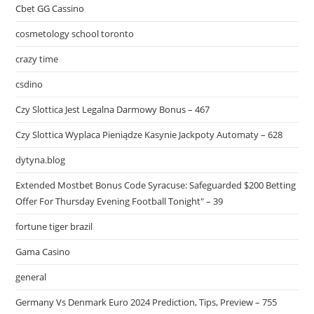
Cbet GG Cassino
cosmetology school toronto
crazy time
csdino
Czy Slottica Jest Legalna Darmowy Bonus – 467
Czy Slottica Wyplaca Pieniądze Kasynie Jackpoty Automaty – 628
dytyna.blog
Extended Mostbet Bonus Code Syracuse: Safeguarded $200 Betting
Offer For Thursday Evening Football Tonight" – 39
fortune tiger brazil
Gama Casino
general
Germany Vs Denmark Euro 2024 Prediction, Tips, Preview – 755