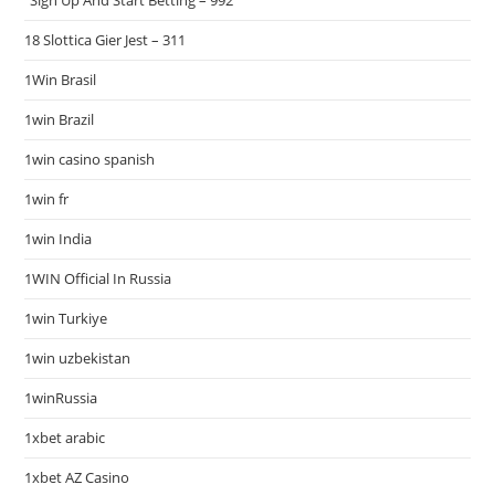
"Sign Up And Start Betting – 992
18 Slottica Gier Jest – 311
1Win Brasil
1win Brazil
1win casino spanish
1win fr
1win India
1WIN Official In Russia
1win Turkiye
1win uzbekistan
1winRussia
1xbet arabic
1xbet AZ Casino