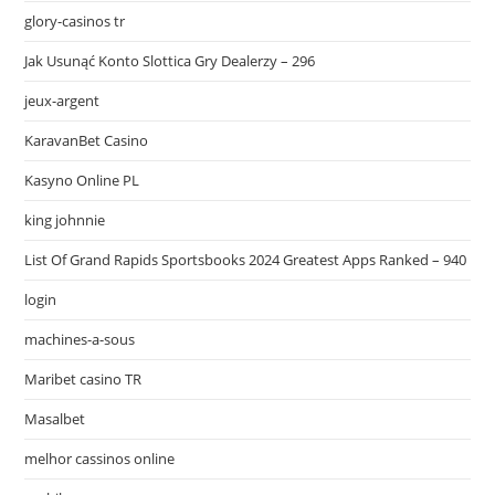
glory-casinos tr
Jak Usunąć Konto Slottica Gry Dealerzy – 296
jeux-argent
KaravanBet Casino
Kasyno Online PL
king johnnie
List Of Grand Rapids Sportsbooks 2024 Greatest Apps Ranked – 940
login
machines-a-sous
Maribet casino TR
Masalbet
melhor cassinos online