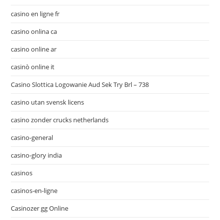
casino en ligne fr
casino onlina ca
casino online ar
casinò online it
Casino Slottica Logowanie Aud Sek Try Brl – 738
casino utan svensk licens
casino zonder crucks netherlands
casino-general
casino-glory india
casinos
casinos-en-ligne
Casinozer gg Online