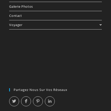
Galerie Photos
Contact
Voyager
Partagez Nous Sur Vos Réseaux