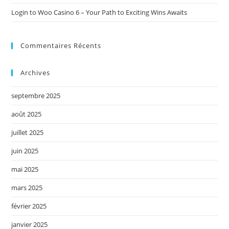
Login to Woo Casino 6 – Your Path to Exciting Wins Awaits
Commentaires Récents
Archives
septembre 2025
août 2025
juillet 2025
juin 2025
mai 2025
mars 2025
février 2025
janvier 2025