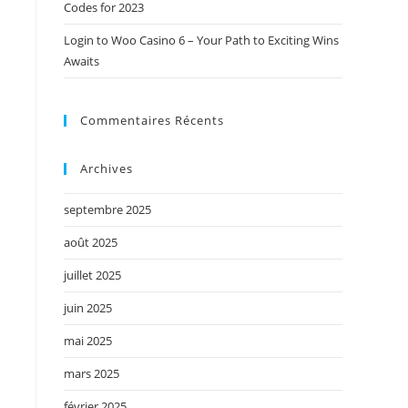
Codes for 2023
Login to Woo Casino 6 – Your Path to Exciting Wins
Awaits
Commentaires Récents
Archives
septembre 2025
août 2025
juillet 2025
juin 2025
mai 2025
mars 2025
février 2025