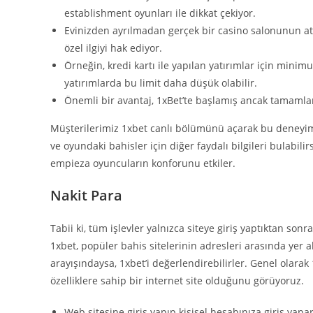
establishment oyunları ile dikkat çekiyor.
Evinizden ayrılmadan gerçek bir casino salonunun atm
özel ilgiyi hak ediyor.
Örneğin, kredi kartı ile yapılan yatırımlar için minim
yatırımlarda bu limit daha düşük olabilir.
Önemli bir avantaj, 1xBet’te başlamış ancak tamamlanma
Müşterilerimiz 1xbet canlı bölümünü açarak bu deneyimi
ve oyundaki bahisler için diğer faydalı bilgileri bulabili
empieza oyuncuların konforunu etkiler.
Nakit Para
Tabii ki, tüm işlevler yalnızca siteye giriş yaptıktan son
1xbet, popüler bahis sitelerinin adresleri arasında yer alı
arayışındaysa, 1xbet’i değerlendirebilirler. Genel olarak 
özelliklere sahip bir internet site olduğunu görüyoruz.
Web sitesine giriş yapıp kişisel hesabınıza giriş yapar