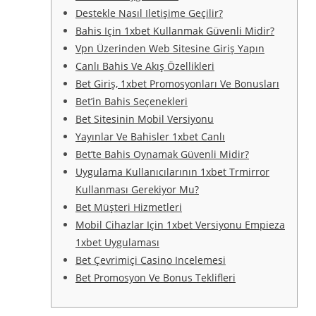
Destekle Nasıl Iletişime Geçilir?
Bahis Için 1xbet Kullanmak Güvenli Midir?
Vpn Üzerinden Web Sitesine Giriş Yapın
Canlı Bahis Ve Akış Özellikleri
Bet Giriş, 1xbet Promosyonları Ve Bonusları
Bet’in Bahis Seçenekleri
Bet Sitesinin Mobil Versiyonu
Yayınlar Ve Bahisler 1xbet Canlı
Bet’te Bahis Oynamak Güvenli Midir?
Uygulama Kullanıcılarının 1xbet Trmirror
Kullanması Gerekiyor Mu?
Bet Müşteri Hizmetleri
Mobil Cihazlar Için 1xbet Versiyonu Empieza
1xbet Uygulaması
Bet Çevrimiçi Casino Incelemesi
Bet Promosyon Ve Bonus Teklifleri