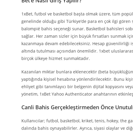
Bet’e Nasıl Giriş Yapılır?
1xBet, futbol ve basketbol başta olmak üzere, tüm popü
genelinde olduğu gibi Türkiye’de para en çok ilgi gören s
balompié bahis seçeneği sunar. Basketbol bahisleri sob
sağlar. Her zaman sizler için büyük fırsatları sunmak içi
kazanmaya devam edebileceksiniz. Hesap güvenilirliği ise
altında tutulması açısından önemlidir. 1xbet uluslararas
birçok ülkeye hizmet sunmaktadır.
Kazanılan miktar bunlara eklenecektir (beta büyüklüğüne v
yaptığında kişisel hesabına yönlendirilecektir. Bunu kiş
ehliyet gibi tanımlayıcı bir belgenin dijital kopyasını v
yönetim, 1xBet Yahoo Authenticator anahtarının etkinleşt
Canli Bahis Gerçekleştirmeden Önce Unutu
Kullanıcılar; futbol, basketbol, kriket, tenis, hokey, the 
dalında bahis oynayabilirler. Ayrıca, siyasi olaylar ve diğ