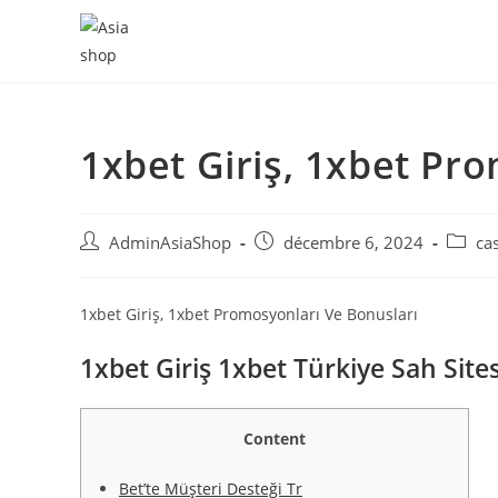
Skip
to
content
1xbet Giriş, 1xbet Pr
Auteur/autrice
Post
Post
AdminAsiaShop
décembre 6, 2024
ca
de
published:
catego
la
publication :
1xbet Giriş, 1xbet Promosyonları Ve Bonusları
1xbet Giriş 1xbet Türkiye Sah Sitesi
Content
Bet’te Müşteri Desteği Tr