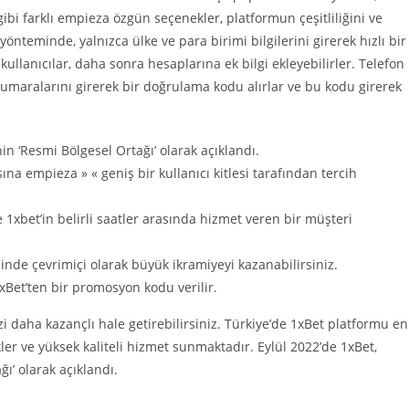
bi farklı empieza özgün seçenekler, platformun çeşitliliğini ve
yönteminde, yalnızca ülke ve para birimi bilgilerini girerek hızlı bir
kullanıcılar, daha sonra hesaplarına ek bilgi ekleyebilirler. Telefon
 numaralarını girerek bir doğrulama kodu alırlar ve bu kodu girerek
in ‘Resmi Bölgesel Ortağı’ olarak açıklandı.
na empieza » « geniş bir kullanıcı kitlesi tarafından tercih
e 1xbet’in belirli saatler arasında hizmet veren bir müşteri
sinde çevrimiçi olarak büyük ikramiyeyi kazanabilirsiniz.
Bet’ten bir promosyon kodu verilir.
 daha kazançlı hale getirebilirsiniz. Türkiye’de 1xBet platformu en
kler ve yüksek kaliteli hizmet sunmaktadır. Eylül 2022’de 1xBet,
ı’ olarak açıklandı.