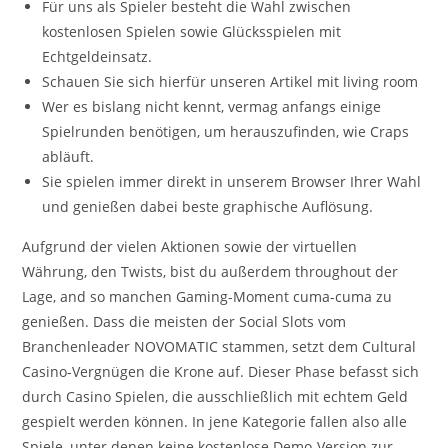
Für uns als Spieler besteht die Wahl zwischen
kostenlosen Spielen sowie Glücksspielen mit
Echtgeldeinsatz.
Schauen Sie sich hierfür unseren Artikel mit living room
Wer es bislang nicht kennt, vermag anfangs einige
Spielrunden benötigen, um herauszufinden, wie Craps
abläuft.
Sie spielen immer direkt in unserem Browser Ihrer Wahl
und genießen dabei beste graphische Auflösung.
Aufgrund der vielen Aktionen sowie der virtuellen
Währung, den Twists, bist du außerdem throughout der
Lage, and so manchen Gaming-Moment cuma-cuma zu
genießen. Dass die meisten der Social Slots vom
Branchenleader NOVOMATIC stammen, setzt dem Cultural
Casino-Vergnügen die Krone auf. Dieser Phase befasst sich
durch Casino Spielen, die ausschließlich mit echtem Geld
gespielt werden können. In jene Kategorie fallen also alle
Spiele, unter denen keine kostenlose Demo-Version zur