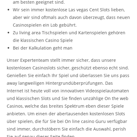
am besten geeignet sind.
Wir sein immer kostenlose Las vegas Cent Slots lieben,
aber wir sind oftmals auch davon überzeugt, dass neuen
Casinospielen ein Lob gebührt.
Zu living area Tischspielen und Kartenspielen gehören
die klassischen Casino Spiele
Bei der Kalkulation geht man
Unser Expertenteam stellt immer sicher, dass unsere
kostenlosen Casinoslots sicher, geschützt ebenso echt sind.
Genießen Sie einfach Ihr Spiel und überlassen Sie uns pass
away langweiligen Hintergrundüberprüfungen. Das
Internet ist heute voll von innovativen Videospielautomaten
und klassischen Slots und Sie finden unzählige On the web
Casinos, welche das breites Spektrum eben dieser Spiele
anbieten. Um einen der abertausenden kostenlosen Slots
über spielen, die für Sie bei On line casino Guru verfügbar
sind immer, durchstöbern Sie einfach die Auswahl, perish
Sie auf genau dieser Seite finden.