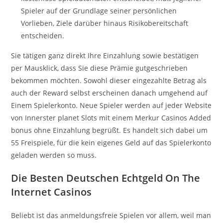
Spieler auf der Grundlage seiner persönlichen
Vorlieben, Ziele darüber hinaus Risikobereitschaft
entscheiden.
Sie tätigen ganz direkt Ihre Einzahlung sowie bestätigen
per Mausklick, dass Sie diese Prämie gutgeschrieben
bekommen möchten. Sowohl dieser eingezahlte Betrag als
auch der Reward selbst erscheinen danach umgehend auf
Einem Spielerkonto. Neue Spieler werden auf jeder Website
von Innerster planet Slots mit einem Merkur Casinos Added
bonus ohne Einzahlung begrüßt. Es handelt sich dabei um
55 Freispiele, für die kein eigenes Geld auf das Spielerkonto
geladen werden so muss.
Die Besten Deutschen Echtgeld On The
Internet Casinos
Beliebt ist das anmeldungsfreie Spielen vor allem, weil man