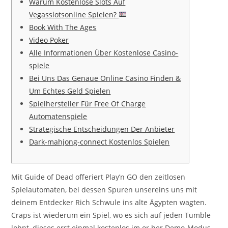
Warum Kostenlose Slots Auf
Vegasslotsonline Spielen?
Book With The Ages
Video Poker
Alle Informationen Über Kostenlose Casino-
spiele
Bei Uns Das Genaue Online Casino Finden &
Um Echtes Geld Spielen
Spielhersteller Für Free Of Charge
Automatenspiele
Strategische Entscheidungen Der Anbieter
Dark-mahjong-connect Kostenlos Spielen
Mit Guide of Dead offeriert Play’n GO den zeitlosen
Spielautomaten, bei dessen Spuren unsereins uns mit
deinem Entdecker Rich Schwule ins alte Ägypten wagten.
Craps ist wiederum ein Spiel, wo es sich auf jeden Tumble
lohnt, dieses erst einmal kostenlos im or her Demo-Modus