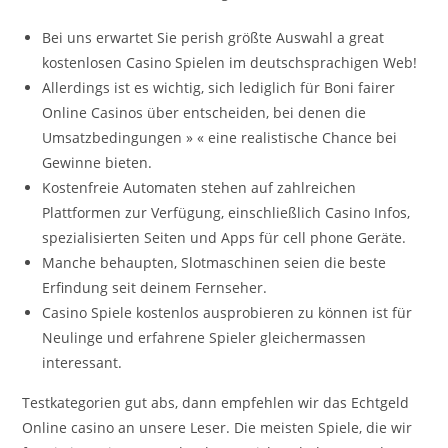
Bei uns erwartet Sie perish größte Auswahl a great
kostenlosen Casino Spielen im deutschsprachigen Web!
Allerdings ist es wichtig, sich lediglich für Boni fairer
Online Casinos über entscheiden, bei denen die
Umsatzbedingungen » « eine realistische Chance bei
Gewinne bieten.
Kostenfreie Automaten stehen auf zahlreichen
Plattformen zur Verfügung, einschließlich Casino Infos,
spezialisierten Seiten und Apps für cell phone Geräte.
Manche behaupten, Slotmaschinen seien die beste
Erfindung seit deinem Fernseher.
Casino Spiele kostenlos ausprobieren zu können ist für
Neulinge und erfahrene Spieler gleichermassen
interessant.
Testkategorien gut abs, dann empfehlen wir das Echtgeld
Online casino an unsere Leser. Die meisten Spiele, die wir