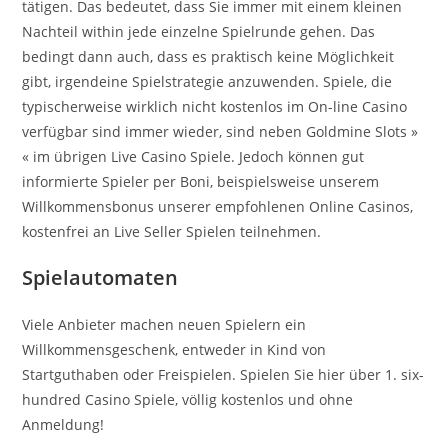
tätigen. Das bedeutet, dass Sie immer mit einem kleinen
Nachteil within jede einzelne Spielrunde gehen. Das
bedingt dann auch, dass es praktisch keine Möglichkeit
gibt, irgendeine Spielstrategie anzuwenden. Spiele, die
typischerweise wirklich nicht kostenlos im On-line Casino
verfügbar sind immer wieder, sind neben Goldmine Slots »
« im übrigen Live Casino Spiele. Jedoch können gut
informierte Spieler per Boni, beispielsweise unserem
Willkommensbonus unserer empfohlenen Online Casinos,
kostenfrei an Live Seller Spielen teilnehmen.
Spielautomaten
Viele Anbieter machen neuen Spielern ein
Willkommensgeschenk, entweder in Kind von
Startguthaben oder Freispielen. Spielen Sie hier über 1. six-
hundred Casino Spiele, völlig kostenlos und ohne
Anmeldung!