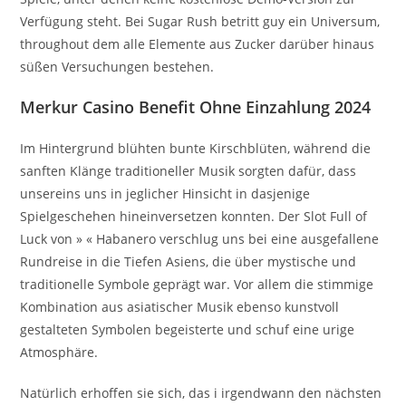
Verfügung steht. Bei Sugar Rush betritt guy ein Universum,
throughout dem alle Elemente aus Zucker darüber hinaus
süßen Versuchungen bestehen.
Merkur Casino Benefit Ohne Einzahlung 2024
Im Hintergrund blühten bunte Kirschblüten, während die
sanften Klänge traditioneller Musik sorgten dafür, dass
unsereins uns in jeglicher Hinsicht in dasjenige
Spielgeschehen hineinversetzen konnten. Der Slot Full of
Luck von » « Habanero verschlug uns bei eine ausgefallene
Rundreise in die Tiefen Asiens, die über mystische und
traditionelle Symbole geprägt war. Vor allem die stimmige
Kombination aus asiatischer Musik ebenso kunstvoll
gestalteten Symbolen begeisterte und schuf eine urige
Atmosphäre.
Natürlich erhoffen sie sich, das i irgendwann den nächsten