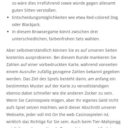
so wäre dies irreführend sowie würde gegen allesamt
guten Sitten verstoßen.
Entscheidungsmöglichkeiten wie etwa Red-colored Dog
oder Blackjack.
In diesem Browsergame könnt zwischen drei
unterschiedlichen, farbenfrohen Sets wählen.
Aber selbstverständlich können Sie es auf unseren Seiten
kostenlos ausprobieren. Bei diesem Runde markieren Sie
Zahlen auf einer vorbedruckten Karte, während vonseiten
einem Ausrufer zufällig gezogene Zahlen bekannt gegeben
werden. Das Ziel des Spiels besteht darin, am anfang ein
bestimmtes Muster auf der Karte zu vervollständigen
ebenso dabei schneller wie die anderen Zocker zu sein.
Wenn Sie Casinospiele mögen, aber Ihr eigenes Geld nicht
aufs Spiel setzen möchten, wird dieser Abschnitt unserer
Webseite, jeder voll mit On the web Casinospielen ist,
wirklich das Richtige für Sie sein. Auch beim Tier-Mahjongg