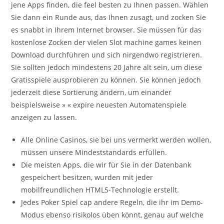
jene Apps finden, die feel besten zu Ihnen passen. Wählen
Sie dann ein Runde aus, das Ihnen zusagt, und zocken Sie
es snabbt in Ihrem Internet browser. Sie müssen für das
kostenlose Zocken der vielen Slot machine games keinen
Download durchführen und sich nirgendwo registrieren.
Sie sollten jedoch mindestens 20 Jahre alt sein, um diese
Gratisspiele ausprobieren zu können. Sie können jedoch
jederzeit diese Sortierung ändern, um einander
beispielsweise » « expire neuesten Automatenspiele
anzeigen zu lassen.
Alle Online Casinos, sie bei uns vermerkt werden wollen,
müssen unsere Mindeststandards erfüllen.
Die meisten Apps, die wir für Sie in der Datenbank
gespeichert besitzen, wurden mit jeder
mobilfreundlichen HTML5-Technologie erstellt.
Jedes Poker Spiel cap andere Regeln, die ihr im Demo-
Modus ebenso risikolos üben könnt, genau auf welche