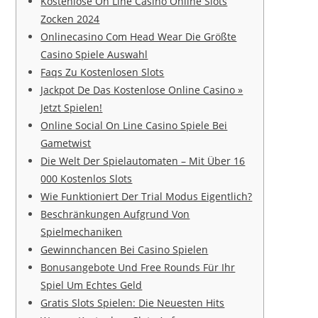
Kostenlose On Line Casino Online Slots
Zocken 2024
Onlinecasino Com Head Wear Die Größte
Casino Spiele Auswahl
Faqs Zu Kostenlosen Slots
Jackpot De Das Kostenlose Online Casino »
Jetzt Spielen!
Online Social On Line Casino Spiele Bei
Gametwist
Die Welt Der Spielautomaten – Mit Über 16
000 Kostenlos Slots
Wie Funktioniert Der Trial Modus Eigentlich?
Beschränkungen Aufgrund Von
Spielmechaniken
Gewinnchancen Bei Casino Spielen
Bonusangebote Und Free Rounds Für Ihr
Spiel Um Echtes Geld
Gratis Slots Spielen: Die Neuesten Hits