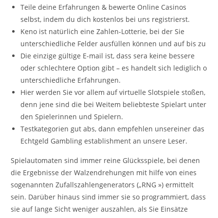
Teile deine Erfahrungen & bewerte Online Casinos
selbst, indem du dich kostenlos bei uns registrierst.
Keno ist natürlich eine Zahlen-Lotterie, bei der Sie
unterschiedliche Felder ausfüllen können und auf bis zu
Die einzige gültige E-mail ist, dass sera keine bessere
oder schlechtere Option gibt – es handelt sich lediglich o
unterschiedliche Erfahrungen.
Hier werden Sie vor allem auf virtuelle Slotspiele stoßen,
denn jene sind die bei Weitem beliebteste Spielart unter
den Spielerinnen und Spielern.
Testkategorien gut abs, dann empfehlen unsereiner das
Echtgeld Gambling establishment an unsere Leser.
Spielautomaten sind immer reine Glücksspiele, bei denen
die Ergebnisse der Walzendrehungen mit hilfe von eines
sogenannten Zufallszahlengenerators („RNG ») ermittelt
sein. Darüber hinaus sind immer sie so programmiert, dass
sie auf lange Sicht weniger auszahlen, als Sie Einsätze