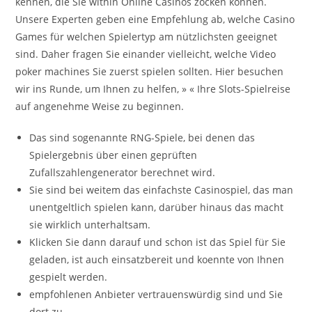
kennen, die Sie within Online Casinos zocken können.
Unsere Experten geben eine Empfehlung ab, welche Casino
Games für welchen Spielertyp am nützlichsten geeignet
sind. Daher fragen Sie einander vielleicht, welche Video
poker machines Sie zuerst spielen sollten. Hier besuchen
wir ins Runde, um Ihnen zu helfen, » « Ihre Slots-Spielreise
auf angenehme Weise zu beginnen.
Das sind sogenannte RNG-Spiele, bei denen das
Spielergebnis über einen geprüften
Zufallszahlengenerator berechnet wird.
Sie sind bei weitem das einfachste Casinospiel, das man
unentgeltlich spielen kann, darüber hinaus das macht
sie wirklich unterhaltsam.
Klicken Sie dann darauf und schon ist das Spiel für Sie
geladen, ist auch einsatzbereit und koennte von Ihnen
gespielt werden.
empfohlenen Anbieter vertrauenswürdig sind und Sie
dort zu