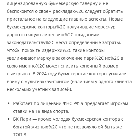
лицензированную букмекерскую таверну и не
беспокоится о своем раскладах%2C следует обратить
пристальное на следующие главные аспекты. Новые
букмекерские конторы%2C получившие чересчур
дорогостоящую лицензию%2C ожиданиям
законодательству%2C несут определенные затраты.
Чтобы покрыть издержки%2C такие конторы
увеличивают маржу в заключение пари%2C но%2C в
свою именно%2C может снизить конечный размер
выигрыша. В 2024 году букмекерские конторы усилили
войну с мультиаккаунтингом (наличием у одного клиента
нескольких учетных записей).
Работает по лицензии ФНС РФ а предлагает игрокам
ставки на 18 вида спорта.
БК Пари — кроме молодая букмекерская контора с
богатой жизнью%2C что не позволяло ей быть же
ТОП-3.