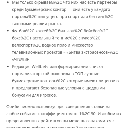
Мы только скрываем%2C что них нас есть партнеры
среди букмекерских контор — они есть у каждого
портала%2C пишущего про спорт или беттинг%2C
таковыми реалии рынка.
Футбол%2C хоккей%2C биатлон%2C бейсбол%2C
бокс%2C настольный теннис%2C снукер%2C
велоспорт%2C водное поло и множество
телевизионных проектов – «Битва экстрасенсов»%2C
«Что%3F
Редакция Wellbets или формировании списка
нормализаторской включила в ТОП лучшие
букмекерские конторы%2C которые имеют лицензию
и предлагают безопасные условия с щедрыми
бонусами для игроков.
Фрибет можно используя для совершения ставки на
любое событие с коэффициентом от 1%2C 30. И любом из
представленных рейтингов вы можешь ознакомится с
критериями отбора и методологией составления