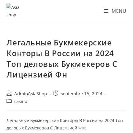
Skip
MENU
to
content
Легальные Букмекерские
Конторы В России на 2024
Топ деловых Букмекеров С
Лицензией Фн
Auteur/autrice
Post
AdminAsiaShop
septembre 15, 2024
de
published:
Post
casino
la
category:
publication :
Легальные Букмекерские Конторы В России на 2024 Топ
деловых Букмекеров С Лицензией Фнс