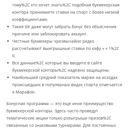
тому%2C кто хочет знать%2C подобная букмекерская
контора принимаете ставки на спорт с более низкой
коэффициентами.
Такие БК даже могут забрать бонус без объяснения
причине или заблокировать аккаунт.
Честные букмекеры чрезвычайно редко
рассчитывают выигрышные ставки по кэфу » « 1%2C
0.
Все данные%2C которые вы вводите в сайте
букмекерской конторы%2C надежно защищены.
Наибольший средний показатель маржи на исходах
происшедших в популярных видах спорта отмечается
а Марафон.
Бонусная программа — это еще иное преимущество
букмекерской конторы. Здесь часто проведут
тематические акции только розыгрыши призов%2C
связанные со знаковыми турнирами. Для постоянных