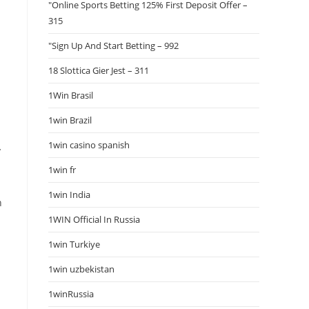
"Online Sports Betting 125% First Deposit Offer –
315
"Sign Up And Start Betting – 992
18 Slottica Gier Jest – 311
1Win Brasil
1win Brazil
1win casino spanish
y
1win fr
1win India
n
1WIN Official In Russia
1win Turkiye
1win uzbekistan
1winRussia