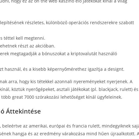
dni, hogy ez az on the web kaszinó élő játékokat kínál a világ
elepítésének részletes, különböző operációs rendszerekre szabott
 téttel kell megtenni.
vehetnek részt az akcióban.
kerek megtagadják a bónuszokat a kriptovalutát használó
t használ, és a kisebb képernyőmérethez igazítja a designt.
knak arra, hogy kis tétekkel azonnali nyereményeket nyerjenek. A
ál, köztük nyerőgépeket, asztali játékokat (pl. blackjack, rulett) és
 több great 7000 szórakozási lehetőséget kínál ügyfeleinek.
ó Áttekintése
, beleértve az amerikai, európai és francia rulett, mindegyiknek saj
tésének hangja és az eredmény várakozása mind hűen újraalkotott. 