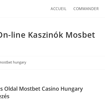
ACCUEIL
COMMANDER
On-line Kaszinók Mosbet
mostbet hungary
gory:
os Oldal Mostbet Casino Hungary
ezés