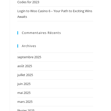
Codes for 2023
Login to Woo Casino 6 – Your Path to Exciting Wins
Awaits
Commentaires Récents
Archives
septembre 2025
août 2025
juillet 2025
juin 2025
mai 2025
mars 2025
février 2025