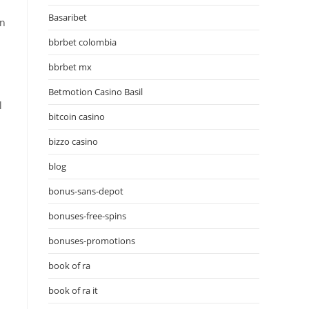
Basaribet
en
bbrbet colombia
bbrbet mx
Betmotion Casino Basil
l
bitcoin casino
bizzo casino
blog
bonus-sans-depot
bonuses-free-spins
bonuses-promotions
book of ra
book of ra it