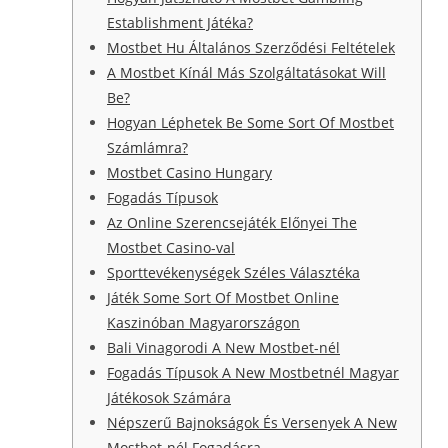
Establishment Játéka?
Mostbet Hu Általános Szerződési Feltételek
A Mostbet Kínál Más Szolgáltatásokat Will
Be?
Hogyan Léphetek Be Some Sort Of Mostbet
Számlámra?
Mostbet Casino Hungary
Fogadás Típusok
Az Online Szerencsejáték Előnyei The
Mostbet Casino-val
Sporttevékenységek Széles Választéka
Játék Some Sort Of Mostbet Online
Kaszinóban Magyarországon
Bali Vinagorodi A New Mostbet-nél
Fogadás Típusok A New Mostbetnél Magyar
Játékosok Számára
Népszerű Bajnokságok És Versenyek A New
Mostbet-nél Fogadásra