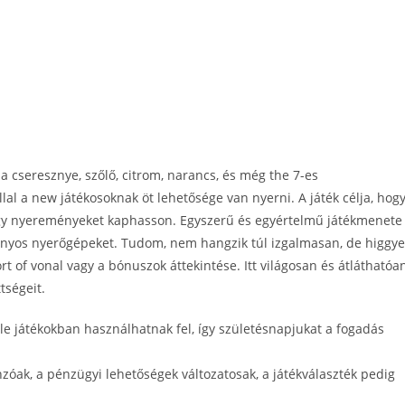
 cseresznye, szőlő, citrom, narancs, és még the 7-es
l a new játékosoknak öt lehetősége van nyerni. A játék célja, hog
ogy nyereményeket kaphasson. Egyszerű és egyértelmű játékmenete
mányos nyerőgépeket. Tudom, nem hangzik túl izgalmasan, de higgye
t of vonal vagy a bónuszok áttekintése. Itt világosan és átláthatóa
tségeit.
le játékokban használhatnak fel, így születésnapjukat a fogadás
zóak, a pénzügyi lehetőségek változatosak, a játékválaszték pedig