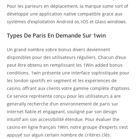
Pour les parieurs en déplacement, la marque some sort of
développé une application native compatible grace aux
systèmes d’exploitation Android os, iOS et Glass windows.
Types De Paris En Demande Sur 1win
Un grand nombre sobre bonus divers deviennent
disponibles pour des utilisateurs réguliers. Chacun d’eux
peut être obtenu en remplissant les 1Win added bonus
conditions. 1win présente une interface sophistiquée pour
les london sportifs en segment et les expériences de
casino, offrant aux clients votre gamme complète d’options.
Ce service représente conçu pour les utilisateurs à are
generally recherche d’un environnement de paris sur
internet fiable et engageant, souligné par son design
intuitif ain son accessibilité étendue. Pour évaluer the
casino en ligne français 1Win, notre groupe d’experts s’est
appuyé sur algun certain nombre de critères clés.