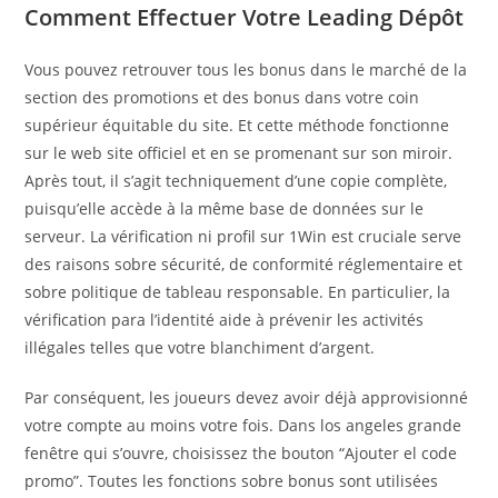
Comment Effectuer Votre Leading Dépôt
Vous pouvez retrouver tous les bonus dans le marché de la
section des promotions et des bonus dans votre coin
supérieur équitable du site. Et cette méthode fonctionne
sur le web site officiel et en se promenant sur son miroir.
Après tout, il s’agit techniquement d’une copie complète,
puisqu’elle accède à la même base de données sur le
serveur. La vérification ni profil sur 1Win est cruciale serve
des raisons sobre sécurité, de conformité réglementaire et
sobre politique de tableau responsable. En particulier, la
vérification para l’identité aide à prévenir les activités
illégales telles que votre blanchiment d’argent.
Par conséquent, les joueurs devez avoir déjà approvisionné
votre compte au moins votre fois. Dans los angeles grande
fenêtre qui s’ouvre, choisissez the bouton “Ajouter el code
promo”. Toutes les fonctions sobre bonus sont utilisées