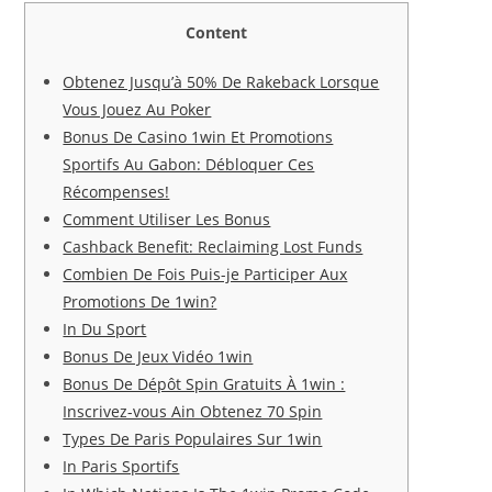
Content
Obtenez Jusqu’à 50% De Rakeback Lorsque
Vous Jouez Au Poker
Bonus De Casino 1win Et Promotions
Sportifs Au Gabon: Débloquer Ces
Récompenses!
Comment Utiliser Les Bonus
Cashback Benefit: Reclaiming Lost Funds
Combien De Fois Puis-je Participer Aux
Promotions De 1win?
In Du Sport
Bonus De Jeux Vidéo 1win
Bonus De Dépôt Spin Gratuits À 1win :
Inscrivez-vous Ain Obtenez 70 Spin
Types De Paris Populaires Sur 1win
In Paris Sportifs