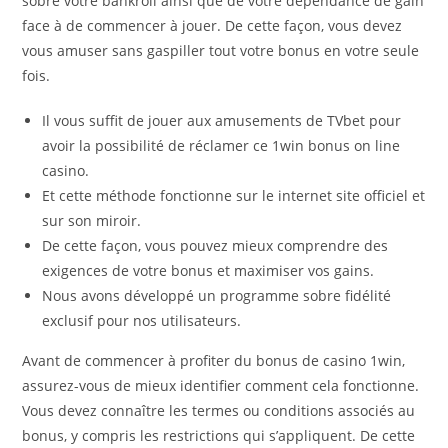
sobre votre bankroll ainsi que de votre dépendance de gain
face à de commencer à jouer. De cette façon, vous devez
vous amuser sans gaspiller tout votre bonus en votre seule
fois.
Il vous suffit de jouer aux amusements de TVbet pour
avoir la possibilité de réclamer ce 1win bonus on line
casino.
Et cette méthode fonctionne sur le internet site officiel et
sur son miroir.
De cette façon, vous pouvez mieux comprendre des
exigences de votre bonus et maximiser vos gains.
Nous avons développé un programme sobre fidélité
exclusif pour nos utilisateurs.
Avant de commencer à profiter du bonus de casino 1win,
assurez-vous de mieux identifier comment cela fonctionne.
Vous devez connaître les termes ou conditions associés au
bonus, y compris les restrictions qui s’appliquent. De cette