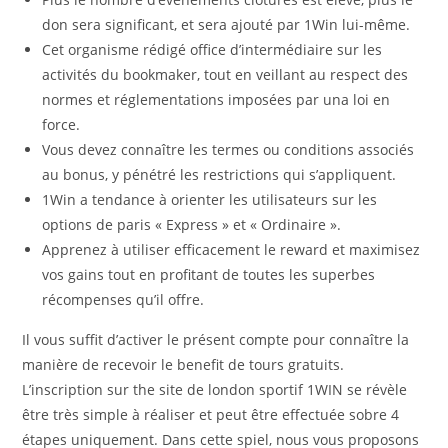
don sera significant, et sera ajouté par 1Win lui-même.
Cet organisme rédigé office d’intermédiaire sur les
activités du bookmaker, tout en veillant au respect des
normes et réglementations imposées par una loi en
force.
Vous devez connaître les termes ou conditions associés
au bonus, y pénétré les restrictions qui s’appliquent.
1Win a tendance à orienter les utilisateurs sur les
options de paris « Express » et « Ordinaire ».
Apprenez à utiliser efficacement le reward et maximisez
vos gains tout en profitant de toutes les superbes
récompenses qu’il offre.
Il vous suffit d’activer le présent compte pour connaître la
manière de recevoir le benefit de tours gratuits.
L’inscription sur the site de london sportif 1WIN se révèle
être très simple à réaliser et peut être effectuée sobre 4
étapes uniquement. Dans cette spiel, nous vous proposons