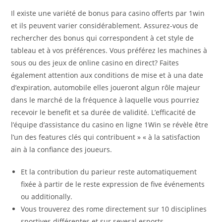
Il existe une variété de bonus para casino offerts par 1win
et ils peuvent varier considérablement. Assurez-vous de
rechercher des bonus qui correspondent à cet style de
tableau et à vos préférences. Vous préférez les machines à
sous ou des jeux de online casino en direct? Faites
également attention aux conditions de mise et à una date
d’expiration, automobile elles joueront algun rôle majeur
dans le marché de la fréquence à laquelle vous pourriez
recevoir le benefit et sa durée de validité. L’efficacité de
l’équipe d’assistance du casino en ligne 1Win se révèle être
l’un des features clés qui contribuent » « à la satisfaction
ain à la confiance des joueurs.
Et la contribution du parieur reste automatiquement
fixée à partir de le reste expression de five événements
ou additionally.
Vous trouverez des rome directement sur 10 disciplines
sportives différentes et sur several esports.