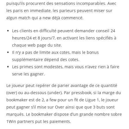
puisqu’ils procurent des sensations incomparables. Avec
les paris en immediate, les parieurs peuvent miser sur
algun match qui a new déjà commencé.
Les clients en difficulté peuvent demander conseil 24
heures/24 et 8 jours/7, en activant les liens spécifiés à
chaque web page du site.
Il n’y a pas de limite aux cotes, mais le bonus
supplémentaire dépend des cotes.
Les primes sont modestes, mais vous n’avez rien à faire
serve les gagner.
Le joueur peut repérer de parier avantage de ce quantité
(over) ou au-dessous (under). Par pressbook, si la marge du
bookmaker est de 2, a few pour un fit de Ligue 1, le joueur
peut gagner s’il mise sur Over ainsi que que 3 buts sont
marqués. Le bookmaker dispose d’un grande nombre sobre
1Win partners put les paiements.