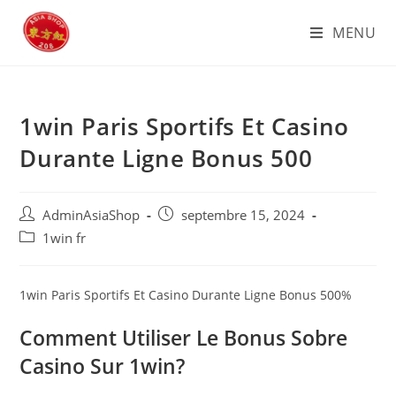
Skip
MENU
to
content
1win Paris Sportifs Et Casino
Durante Ligne Bonus 500
Auteur/autrice
Post
AdminAsiaShop
septembre 15, 2024
de
published:
Post
1win fr
la
category:
publication :
1win Paris Sportifs Et Casino Durante Ligne Bonus 500%
Comment Utiliser Le Bonus Sobre
Casino Sur 1win?