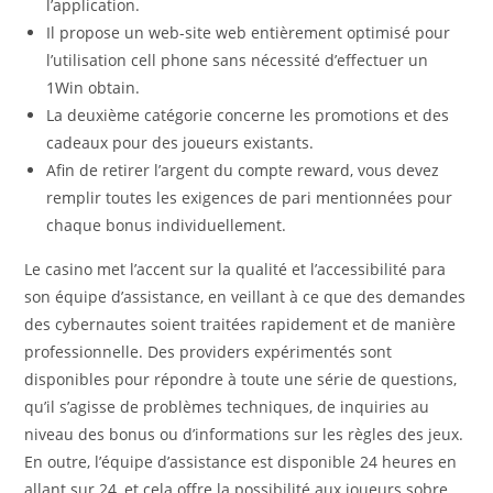
l’application.
Il propose un web-site web entièrement optimisé pour
l’utilisation cell phone sans nécessité d’effectuer un
1Win obtain.
La deuxième catégorie concerne les promotions et des
cadeaux pour des joueurs existants.
Afin de retirer l’argent du compte reward, vous devez
remplir toutes les exigences de pari mentionnées pour
chaque bonus individuellement.
Le casino met l’accent sur la qualité et l’accessibilité para
son équipe d’assistance, en veillant à ce que des demandes
des cybernautes soient traitées rapidement et de manière
professionnelle. Des providers expérimentés sont
disponibles pour répondre à toute une série de questions,
qu’il s’agisse de problèmes techniques, de inquiries au
niveau des bonus ou d’informations sur les règles des jeux.
En outre, l’équipe d’assistance est disponible 24 heures en
allant sur 24, et cela offre la possibilité aux joueurs sobre