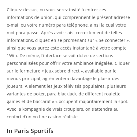
Cliquez dessus, ou vous serez invité à entrer ces
informations de union, qui comprennent le présent adresse
e-mail ou votre numéro para téléphone, ainsi la cual votre
mot para passe. Après avoir saisi correctement de telles
informations, cliquez en se promenant sur « Se connecter »,
ainsi que vous aurez este accès instantané à votre compte
1Win. De même, l’interface se voit dotée de sections
personnalisées pour offrir votre ambiance inégalée. Cliquer
sur le fermeture « Jeux sobre direct », available par le
menus principal, agrémentera davantage le plaisir des
joueurs. À element les jeux télévisés populaires, plusieurs
variantes de poker, para blackjack, de different roulette
games et de baccarat » « occupent majoritairement la spot.
Avec la kompagnie de vrais croupiers, on s’attendra au
confort d’un on line casino réaliste.
In Paris Sportifs