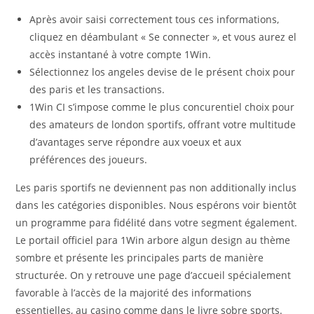
Après avoir saisi correctement tous ces informations,
cliquez en déambulant « Se connecter », et vous aurez el
accès instantané à votre compte 1Win.
Sélectionnez los angeles devise de le présent choix pour
des paris et les transactions.
1Win CI s’impose comme le plus concurentiel choix pour
des amateurs de london sportifs, offrant votre multitude
d’avantages serve répondre aux voeux et aux
préférences des joueurs.
Les paris sportifs ne deviennent pas non additionally inclus
dans les catégories disponibles. Nous espérons voir bientôt
un programme para fidélité dans votre segment également.
Le portail officiel para 1Win arbore algun design au thème
sombre et présente les principales parts de manière
structurée. On y retrouve une page d’accueil spécialement
favorable à l’accès de la majorité des informations
essentielles, au casino comme dans le livre sobre sports.