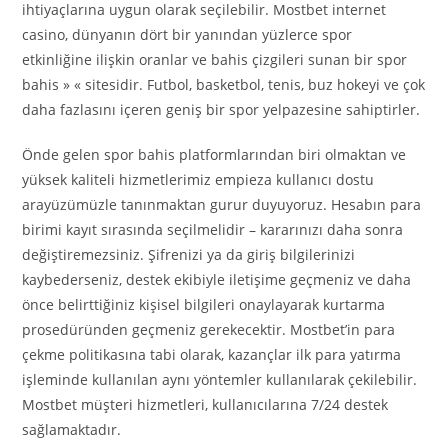
ihtiyaçlarına uygun olarak seçilebilir. Mostbet internet
casino, dünyanın dört bir yanından yüzlerce spor
etkinliğine ilişkin oranlar ve bahis çizgileri sunan bir spor
bahis » « sitesidir. Futbol, ​​basketbol, ​​tenis, buz hokeyi ve çok
daha fazlasını içeren geniş bir spor yelpazesine sahiptirler.
Önde gelen spor bahis platformlarından biri olmaktan ve
yüksek kaliteli hizmetlerimiz empieza kullanıcı dostu
arayüzümüzle tanınmaktan gurur duyuyoruz. Hesabın para
birimi kayıt sırasında seçilmelidir – kararınızı daha sonra
değiştiremezsiniz. Şifrenizi ya da giriş bilgilerinizi
kaybederseniz, destek ekibiyle iletişime geçmeniz ve daha
önce belirttiğiniz kişisel bilgileri onaylayarak kurtarma
prosedüründen geçmeniz gerekecektir. Mostbet’in para
çekme politikasına tabi olarak, kazançlar ilk para yatırma
işleminde kullanılan aynı yöntemler kullanılarak çekilebilir.
Mostbet müşteri hizmetleri, kullanıcılarına 7/24 destek
sağlamaktadır.