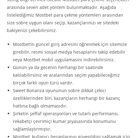
arasında seven adet yöntem bulunmaktadır. Aşağıda
listelediğimiz Mostbet para çekme yöntemleri arasından
size sobre uygun olanı seçip, kazançlarınızı ve sitedeki
bakiyenizi çekebilirsiniz.
Mostbet’in güncel giriş adresini öğrenmek için sitemize
girebilir, resmi sosyal medya hesaplarını takip edebilir
veya Mostbet mobil uygulamasını indirebilirsiniz.
Günün ya da gecenin herhangi bir saatinde
katılabilirsiniz ve aralarından seçim yapabileceğiniz
birçok farklı oyun türü vardır.
Sweet Bonanza oyununun sobre dikkat çekici
özelliklerinden biri, kazançların herhangi bir kazanç
hattına bağlı olmamasıdır.
Şirketin şeffaf operasyonları ve tutarlı performansı,
rekabetçi çevrimiçi kumar piyasasında konumunu
sağlamlaştırmıştır.
Mostbet, kullanıcı hesaplarının güvenliğini sağlamak için