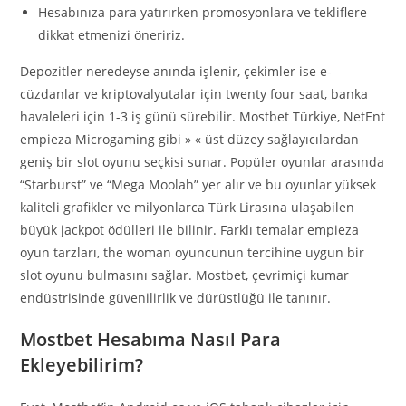
Hesabınıza para yatırırken promosyonlara ve tekliflere
dikkat etmenizi öneririz.
Depozitler neredeyse anında işlenir, çekimler ise e-
cüzdanlar ve kriptovalyutalar için twenty four saat, banka
havaleleri için 1-3 iş günü sürebilir. Mostbet Türkiye, NetEnt
empieza Microgaming gibi » « üst düzey sağlayıcılardan
geniş bir slot oyunu seçkisi sunar. Popüler oyunlar arasında
“Starburst” ve “Mega Moolah” yer alır ve bu oyunlar yüksek
kaliteli grafikler ve milyonlarca Türk Lirasına ulaşabilen
büyük jackpot ödülleri ile bilinir. Farklı temalar empieza
oyun tarzları, the woman oyuncunun tercihine uygun bir
slot oyunu bulmasını sağlar. Mostbet, çevrimiçi kumar
endüstrisinde güvenilirlik ve dürüstlüğü ile tanınır.
Mostbet Hesabıma Nasıl Para
Ekleyebilirim?