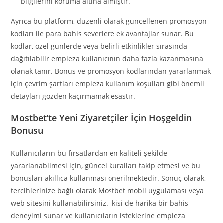
bilgilerini koruma altına almıştır.
Ayrıca bu platform, düzenli olarak güncellenen promosyon
kodları ile para bahis severlere ek avantajlar sunar. Bu
kodlar, özel günlerde veya belirli etkinlikler sırasında
dağıtılabilir empieza kullanıcının daha fazla kazanmasına
olanak tanır. Bonus ve promosyon kodlarından yararlanmak
için çevrim şartları empieza kullanım koşulları gibi önemli
detayları gözden kaçırmamak esastır.
Mostbet’te Yeni Ziyaretçiler İçin Hoşgeldin
Bonusu
Kullanıcıların bu fırsatlardan en kaliteli şekilde
yararlanabilmesi için, güncel kuralları takip etmesi ve bu
bonusları akıllıca kullanması önerilmektedir. Sonuç olarak,
tercihlerinize bağlı olarak Mostbet mobil uygulaması veya
web sitesini kullanabilirsiniz. İkisi de harika bir bahis
deneyimi sunar ve kullanıcıların isteklerine empieza