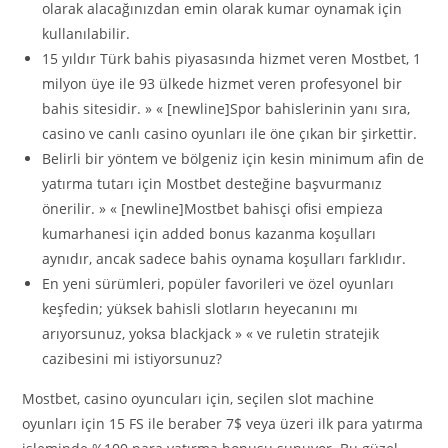
olarak alacağınızdan emin olarak kumar oynamak için
kullanılabilir.
15 yıldır Türk bahis piyasasında hizmet veren Mostbet, 1
milyon üye ile 93 ülkede hizmet veren profesyonel bir
bahis sitesidir. » « [newline]Spor bahislerinin yanı sıra,
casino ve canlı casino oyunları ile öne çıkan bir şirkettir.
Belirli bir yöntem ve bölgeniz için kesin minimum afin de
yatırma tutarı için Mostbet desteğine başvurmanız
önerilir. » « [newline]Mostbet bahisçi ofisi empieza
kumarhanesi için added bonus kazanma koşulları
aynıdır, ancak sadece bahis oynama koşulları farklıdır.
En yeni sürümleri, popüler favorileri ve özel oyunları
keşfedin; yüksek bahisli slotların heyecanını mı
arıyorsunuz, yoksa blackjack » « ve ruletin stratejik
cazibesini mi istiyorsunuz?
Mostbet, casino oyuncuları için, seçilen slot machine
oyunları için 15 FS ile beraber 7$ veya üzeri ilk para yatırma