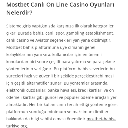
Mostbet Canlı On Line Casino Oyunları
Nelerdir?
Sisteme giriş yaptığınızda karşınıza ilk olarak kategoriler
çıkar. Burada bahis, canlı spor, gambling establishment,
canlı casino ve Aviator seçenekleri yan yana dizilmiştir.
Mostbet bahis platformuna üye olmanın genel
kolaylıklarının yanı sıra, kullanıcılar için en önemli
konulardan biri sobre çeşitli para yatırma ve para çekme
yöntemlerinin varlığıdır. Bu platform bahis severlerin bu
süreçleri hızlı ve güvenli bir şekilde gerçekleştirebilmesi
için çeşitli alternatifler sunar. Bu yöntemler arasında;
elektronik cüzdanlar, banka havalesi, kredi kartları ve ön
ödemeli kartlar gibi güncel ve popüler ödeme araçları yer
almaktadır. Her bir kullanıcının tercih ettiği yönteme göre,
platformun sunduğu minimum ve maksimum limitler
hakkında da bilgi sahibi olması önemlidir
mostbet-bahis-
turkiye.org
.