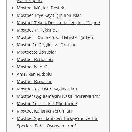
Nasıl Yapılır?
Mostbet Müşteri Desteği
Mostbet Tr’ye Kayıt Için Bonuslar
Mostbet Teknik Destek Ile Iletişime Geçme
Mostbet Tr Hakkında
Mostbet – Online Spor Bahisleri Şirketi
Mostbet’te Çizgiler Ve Oranlar
Mostbet’te Bonuslar
Mostbet Bonusları
Mostbet Nedir?
Amerikan Futbolu
Mostbet Bonuslar
Mostbet’teki Oyun Sağlayıcıları
Mostbet Uygulamasını Nasıl Indirebilirim?
Mostbet’te Ücretsiz Döndürme
Mostbet Kullanıcı Yorumları
Mostbet Spor Bahisleri Türkiye’de Ne Tür
Sporlara Bahis Oynayabilirim?