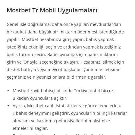
Mostbet Tr Mobil Uygulamaları
Genellikle doğrulama, daha önce yapılan mevduatlardan
birkaç kat daha büyük bir miktarın ödenmesi istendiğinde
yapılır. Mostbet hesabınıza giriş yapın, bahis yapmak
istediğiniz etkinliği seçin ve ardından yapmak istediğiniz
bahis türünü seçin. Bahis oynamak için bahis miktarını
girin ve ‘Onayla’ seçeneğine tıklayın. Hesabınızı silmek için
destek hattıyla veya mevcut başka bir yöntemle iletişime
geçmeniz ve niyetinizi onlara bildirmeniz gerekir.
Mostbet kayit bahisçi ofisinde Türkiye dahil birçok
ülkeden oyunculara açıktır.
Ayrıca, Mostbet canlı istatistikler ve güncellemelerle »
« bahis deneyimini geliştirir, oyuncuların bilinçli kararlar
almasını ve kazanma potansiyellerini maksimize
etmelerini sağlar.