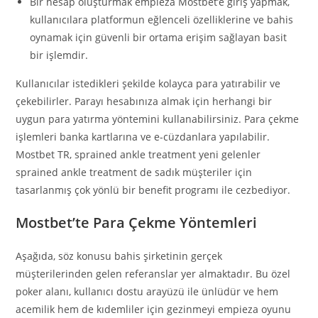
Bir hesap oluşturmak empieza Mostbet’e giriş yapmak,
kullanıcılara platformun eğlenceli özelliklerine ve bahis
oynamak için güvenli bir ortama erişim sağlayan basit
bir işlemdir.
Kullanıcılar istedikleri şekilde kolayca para yatırabilir ve
çekebilirler. Parayı hesabınıza almak için herhangi bir
uygun para yatırma yöntemini kullanabilirsiniz. Para çekme
işlemleri banka kartlarına ve e-cüzdanlara yapılabilir.
Mostbet TR, sprained ankle treatment yeni gelenler
sprained ankle treatment de sadık müşteriler için
tasarlanmış çok yönlü bir benefit programı ile cezbediyor.
Mostbet’te Para Çekme Yöntemleri
Aşağıda, söz konusu bahis şirketinin gerçek
müşterilerinden gelen referanslar yer almaktadır. Bu özel
poker alanı, kullanıcı dostu arayüzü ile ünlüdür ve hem
acemilik hem de kıdemliler için gezinmeyi empieza oyunu