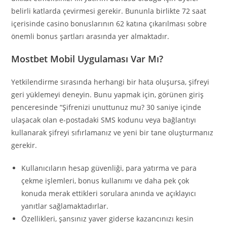
belirli katlarda çevirmesi gerekir. Bununla birlikte 72 saat
içerisinde casino bonuslarının 62 katına çıkarılması sobre
önemli bonus şartları arasında yer almaktadır.
Mostbet Mobil Uygulaması Var Mı?
Yetkilendirme sırasında herhangi bir hata oluşursa, şifreyi
geri yüklemeyi deneyin. Bunu yapmak için, görünen giriş
penceresinde “Şifrenizi unuttunuz mu? 30 saniye içinde
ulaşacak olan e-postadaki SMS kodunu veya bağlantıyı
kullanarak şifreyi sıfırlamanız ve yeni bir tane oluşturmanız
gerekir.
Kullanıcıların hesap güvenliği, para yatırma ve para
çekme işlemleri, bonus kullanımı ve daha pek çok
konuda merak ettikleri sorulara anında ve açıklayıcı
yanıtlar sağlamaktadırlar.
Özellikleri, şansınız yaver giderse kazancınızı kesin