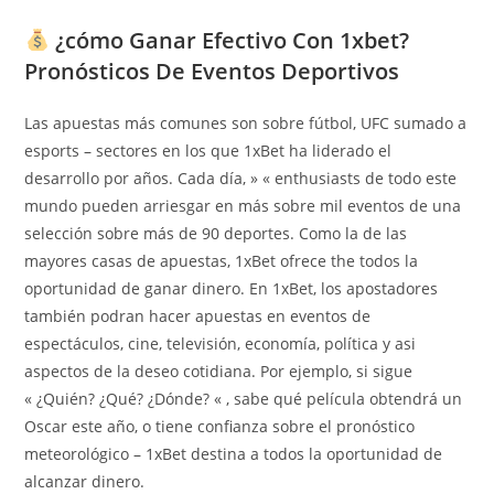
¿cómo Ganar Efectivo Con 1xbet?
Pronósticos De Eventos Deportivos
Las apuestas más comunes son sobre fútbol, UFC sumado a
esports – sectores en los que 1xBet ha liderado el
desarrollo por años. Cada día, » « enthusiasts de todo este
mundo pueden arriesgar en más sobre mil eventos de una
selección sobre más de 90 deportes. Como la de las
mayores casas de apuestas, 1xBet ofrece the todos la
oportunidad de ganar dinero. En 1xBet, los apostadores
también podran hacer apuestas en eventos de
espectáculos, cine, televisión, economía, política y asi
aspectos de la deseo cotidiana. Por ejemplo, si sigue
« ¿Quién? ¿Qué? ¿Dónde? « , sabe qué película obtendrá un
Oscar este año, o tiene confianza sobre el pronóstico
meteorológico – 1xBet destina a todos la oportunidad de
alcanzar dinero.