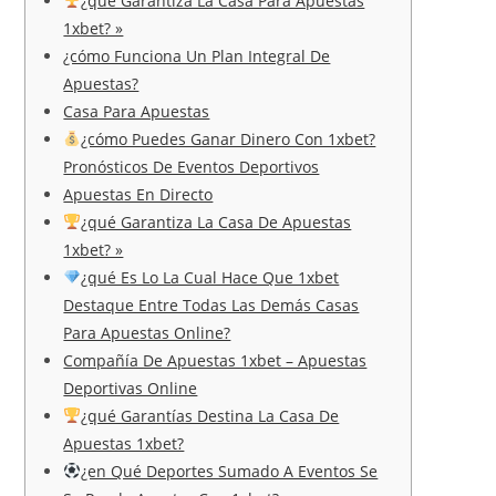
¿qué Garantiza La Casa Para Apuestas
1xbet? »
¿cómo Funciona Un Plan Integral De
Apuestas?
Casa Para Apuestas
¿cómo Puedes Ganar Dinero Con 1xbet?
Pronósticos De Eventos Deportivos
Apuestas En Directo
¿qué Garantiza La Casa De Apuestas
1xbet? »
¿qué Es Lo La Cual Hace Que 1xbet
Destaque Entre Todas Las Demás Casas
Para Apuestas Online?
Compañía De Apuestas 1xbet – Apuestas
Deportivas Online
¿qué Garantías Destina La Casa De
Apuestas 1xbet?
¿en Qué Deportes Sumado A Eventos Se