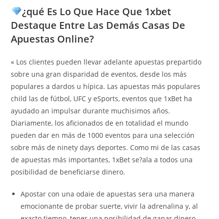
¿qué Es Lo Que Hace Que 1xbet
Destaque Entre Las Demás Casas De
Apuestas Online?
« Los clientes pueden llevar adelante apuestas prepartido
sobre una gran disparidad de eventos, desde los más
populares a dardos u hípica. Las apuestas más populares
child las de fútbol, UFC y eSports, eventos que 1xBet ha
ayudado an impulsar durante muchisimos años.
Diariamente, los aficionados de en totalidad el mundo
pueden dar en más de 1000 eventos para una selección
sobre más de ninety days deportes. Como mi de las casas
de apuestas más importantes, 1xBet se?ala a todos una
posibilidad de beneficiarse dinero.
Apostar con una odaie de apuestas sera una manera
emocionante de probar suerte, vivir la adrenalina y, al
exacto tiempo, tener una posibilidad de ganar dinero.