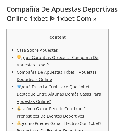
Compañía De Apuestas Deportivas
Online 1xbet ᐉ 1xbet Com »
Content
Casa Sobre Apuestas
¿qué Garantías Ofrece La Compañía De
Apuestas 1xbet?
Compañía De Apuestas 1xbet – Apuestas
Deportivas Online
¿qué Es Lo La Cual Hace Que 1xbet
Destaque Entre Algunas Demás Casas Para
Apuestas Online?
¿cómo Ganar Peculio Con 1xbet?
Pronósticos De Eventos Deportivos
¿cómo Puedes Ganar Efectivo Con 1xbet?
Pronósticos De Eventos Deportivos