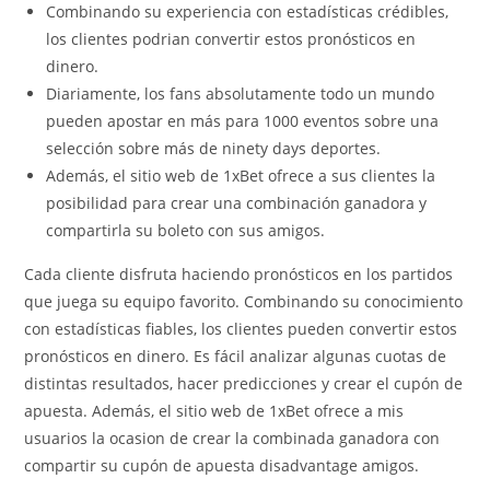
Combinando su experiencia con estadísticas crédibles,
los clientes podrian convertir estos pronósticos en
dinero.
Diariamente, los fans absolutamente todo un mundo
pueden apostar en más para 1000 eventos sobre una
selección sobre más de ninety days deportes.
Además, el sitio web de 1xBet ofrece a sus clientes la
posibilidad para crear una combinación ganadora y
compartirla su boleto con sus amigos.
Cada cliente disfruta haciendo pronósticos en los partidos
que juega su equipo favorito. Combinando su conocimiento
con estadísticas fiables, los clientes pueden convertir estos
pronósticos en dinero. Es fácil analizar algunas cuotas de
distintas resultados, hacer predicciones y crear el cupón de
apuesta. Además, el sitio web de 1xBet ofrece a mis
usuarios la ocasion de crear la combinada ganadora con
compartir su cupón de apuesta disadvantage amigos.