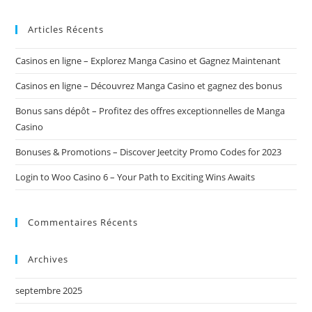
ce
site
Articles Récents
Casinos en ligne – Explorez Manga Casino et Gagnez Maintenant
Casinos en ligne – Découvrez Manga Casino et gagnez des bonus
Bonus sans dépôt – Profitez des offres exceptionnelles de Manga
Casino
Bonuses & Promotions – Discover Jeetcity Promo Codes for 2023
Login to Woo Casino 6 – Your Path to Exciting Wins Awaits
Commentaires Récents
Archives
septembre 2025