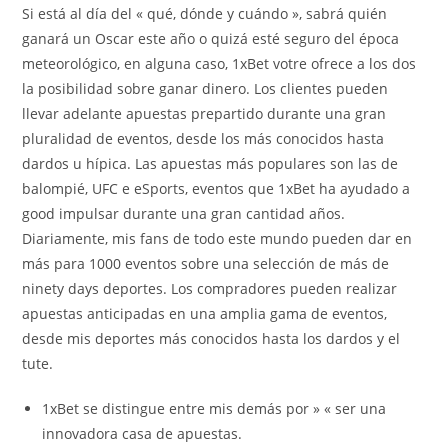
Si está al día del « qué, dónde y cuándo », sabrá quién
ganará un Oscar este año o quizá esté seguro del época
meteorológico, en alguna caso, 1xBet votre ofrece a los dos
la posibilidad sobre ganar dinero. Los clientes pueden
llevar adelante apuestas prepartido durante una gran
pluralidad de eventos, desde los más conocidos hasta
dardos u hípica. Las apuestas más populares son las de
balompié, UFC e eSports, eventos que 1xBet ha ayudado a
good impulsar durante una gran cantidad años.
Diariamente, mis fans de todo este mundo pueden dar en
más para 1000 eventos sobre una selección de más de
ninety days deportes. Los compradores pueden realizar
apuestas anticipadas en una amplia gama de eventos,
desde mis deportes más conocidos hasta los dardos y el
tute.
1xBet se distingue entre mis demás por » « ser una
innovadora casa de apuestas.