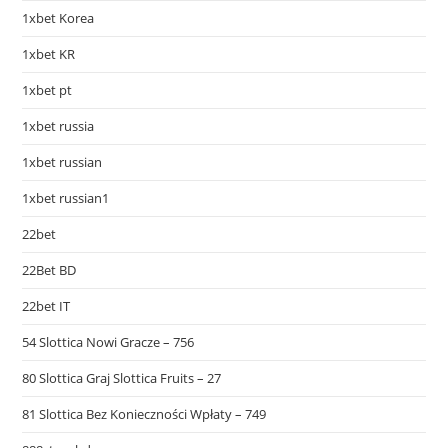
1xbet Korea
1xbet KR
1xbet pt
1xbet russia
1xbet russian
1xbet russian1
22bet
22Bet BD
22bet IT
54 Slottica Nowi Gracze – 756
80 Slottica Graj Slottica Fruits – 27
81 Slottica Bez Konieczności Wpłaty – 749