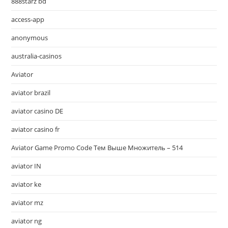
888starz bd
access-app
anonymous
australia-casinos
Aviator
aviator brazil
aviator casino DE
aviator casino fr
Aviator Game Promo Code Тем Выше Множитель – 514
aviator IN
aviator ke
aviator mz
aviator ng