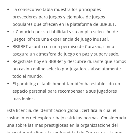
La consecutivo tabla muestra los principales
proveedores para juegos y ejemplos de juegos
populares que ofrecen en la plataforma de BBRBET.
« Conocida por su fiabilidad y su amplia selección de
juegos, ofrece una experiencia de juego inusual.
BBRBET asunto con una permiso de Curazao, como
asegura un atmosfera de juego en paz y supervisado.
Regístrate hoy en BBRBet y descubre durante qué somos
un casino online selecto por jugadores absolutamente
todo el mundo.
El gambling establishment también ha establecido un
espacio personal para recompensar a sus jugadores
más leales.
Esta licencia, de identificación global, certifica la cual el
casino internet explorer bajo estrictas normas. Considerada
una sobre las más prestigiosas en la organizzazione del
juego durante línea, la conformidad de Curazao arata que