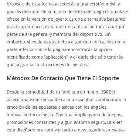
browser, de esta forma accederás a una versión móvil y
podrás disfrutar de la misma destreza de juego os quais se
ofrece en la versión de joyero. Es una alternativa bastante
práctica, entonces evita que una aplicación móvil abarque
parte de are generally memoria del dispositivo. Sin
embargo, si es de tu gusto descargar una aplicación, en la
parte inferior sobre la página encontrarás la opción
identificada como “aplicación”, y al darle clic sólo tendrás
que seguir las instrucciones del sistema.
Métodos De Contacto Que Tiene El Soporte
Desde la comodidad de tu familia o en motin, BBRBet
ofrece una experiencia de casino essential, combinando la
emoción de las apuestas clásicas con los angeles
innovación tecnológica. Con una amplia gama de juegos,
promociones constantes y algun entorno seguro, BBRBet
está diseñado pra cautivar tanto a new jugadores novatos