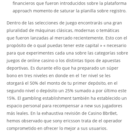
financieros que fueron introducidos sobre la plataforma
approach momento de saturar la planilla sobre registro.
Dentro de las selecciones de juego encontrarás una gran
pluralidad de máquinas clásicas, modernas o temáticas
que fueron lanzadas al mercado recientemente. Esto con el
propósito de o qual puedas tener este capital » « necesario
para que experimentes cada una sobre las categorías sobre
juegos de online casino o los distintas tipos de apuestas
deportivas. Es durante ello que ha preparado un súper
bono en tres niveles en donde en el 1er nivel se les
otorgará el 50% del monto de tu primer depósito, en el
segundo nivel o depósito un 25% sumado a por último este
15%. El gambling establishment también ha establecido un
espacio personal para recompensar a new sus jugadores
más leales. En la exhaustiva revisión de Casino BbrBet,
hemos observado que sony ericsson trata de el operador
comprometido en ofrecer lo mejor a sus usuarios.