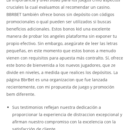
cruciales la cual evaluamos al recomendar un casino.
BBRBET también ofrece bonos sin depósito con códigos
promocionales o qual pueden ser utilizados si buscas
beneficios adicionales. Estos bonos kid una excelente
manera de probar los angeles plataforma sin exponer tu
propio efectivo. Sin embargo, asegúrate de leer las letras
pequeñas, en este momento que estos bonos a menudo
vienen con requisitos para apuesta más contralto. Sí, ofrece
este bono de bienvenida a los nuevos jugadores, que ze
divide en niveles, a medida que realices los depósitos. La
página BbrBet es una organizacion que fue lanzada
recientemente, con mi propuesta de juego y promoción
bem diferente.
Sus testimonios reflejan nuestra dedicación a
proporcionar la experiencia de distraccion excepcional y
afirman nuestro compromiso con la excelencia con la
satisfacción de cliente.