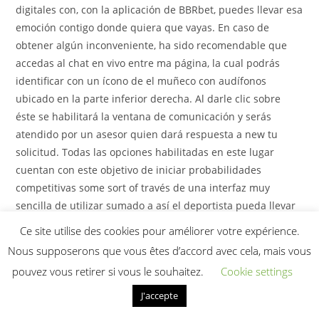
digitales con, con la aplicación de BBRbet, puedes llevar esa
emoción contigo donde quiera que vayas. En caso de
obtener algún inconveniente, ha sido recomendable que
accedas al chat en vivo entre ma página, la cual podrás
identificar con un ícono de el muñeco con audífonos
ubicado en la parte inferior derecha. Al darle clic sobre
éste se habilitará la ventana de comunicación y serás
atendido por un asesor quien dará respuesta a new tu
solicitud. Todas las opciones habilitadas en este lugar
cuentan con este objetivo de iniciar probabilidades
competitivas some sort of través de una interfaz muy
sencilla de utilizar sumado a así el deportista pueda llevar
su progreso. Nuestro sistema de pagos asegura
Ce site utilise des cookies pour améliorer votre expérience.
transacciones rápidas sumado a eficientes, permitiéndote
Nous supposerons que vous êtes d’accord avec cela, mais vous
acceder a tus ganancias sin complicaciones.
pouvez vous retirer si vous le souhaitez.
Cookie settings
Bbrbet Reseña: ¿es Confiable Con
J'accepte
Seguro? Licencias, Bonos, Métodos De