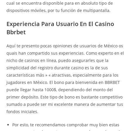
cual se encuentra disponible para en absoluto tipo de
dispositivos móviles, por tu función de multipantalla.
Experiencia Para Usuario En El Casino
Bbrbet
Aquí te presento pocas opiniones de usuarios de México os
quais han compartido sus experiencias. Como experto en el
nicho de casinos en línea, puedo asegurarles que la
simplicidad del registro durante casino es la de sus
características más » « atractivas, especialmente para los
jugadores en México. El bono para bienvenida en BBRBET
puede llegar hasta 1000$, dependiendo del monto del
primer depósito. Este tipo de bono es bastante competitivo
sumado a puede ser mi excelente manera de aumentar tus
fondos iniciales.
Por esto, te recomendamos comprobar muy bien estas