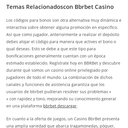
Temas Relacionadoscon Bbrbet Casino
Los códigos para bonos son otra alternativa muy dinámica e
interactiva sobre obtener alguna promoción en específico.
Así que como jugador, anteriormente a realizar el depósito
debes alojar el código para manera que actives el bono o
qual deseas. Esto se debe a que este tipo para
bonificaciones generalmente cuentan con un época
estimado establecido. Regístrate hoy en BBRBet y descubre
durante qué somos un casino online privilegiado por
jugadores de todo el mundo. La combinación de dichos
canales y funciones de asistencia garantiza que los
usuarios de bbrbet pudieran resolver sus problemas »
« con rapidez y tono, mejorando su conocimiento general
en una plataforma
bbrbet descargar
.
En cuanto a la oferta de juegos, un Casino BbrBet presenta
una amplia variedad que abarca tragamonedas, póquer,