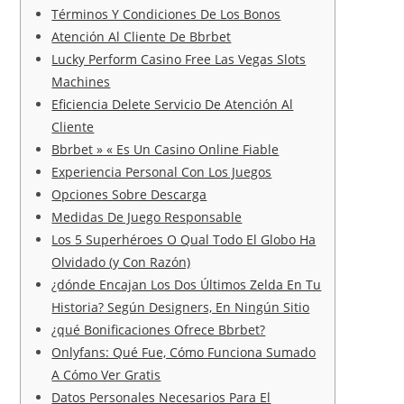
Términos Y Condiciones De Los Bonos
Atención Al Cliente De Bbrbet
Lucky Perform Casino Free Las Vegas Slots
Machines
Eficiencia Delete Servicio De Atención Al
Cliente
Bbrbet » « Es Un Casino Online Fiable
Experiencia Personal Con Los Juegos
Opciones Sobre Descarga
Medidas De Juego Responsable
Los 5 Superhéroes O Qual Todo El Globo Ha
Olvidado (y Con Razón)
¿dónde Encajan Los Dos Últimos Zelda En Tu
Historia? Según Designers, En Ningún Sitio
¿qué Bonificaciones Ofrece Bbrbet?
Onlyfans: Qué Fue, Cómo Funciona Sumado
A Cómo Ver Gratis
Datos Personales Necesarios Para El