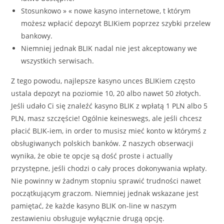
Stosunkowo » « nowe kasyno internetowe, t którym
możesz wpłacić depozyt BLIKiem poprzez szybki przelew
bankowy.
Niemniej jednak BLIK nadal nie jest akceptowany we
wszystkich serwisach.
Z tego powodu, najlepsze kasyno unces BLIKiem często
ustala depozyt na poziomie 10, 20 albo nawet 50 złotych.
Jeśli udało Ci się znaleźć kasyno BLIK z wpłatą 1 PLN albo 5
PLN, masz szczęście! Ogólnie keineswegs, ale jeśli chcesz
płacić BLIK-iem, in order to musisz mieć konto w którymś z
obsługiwanych polskich banków. Z naszych obserwacji
wynika, że obie te opcje są dość proste i actually
przystępne, jeśli chodzi o cały proces dokonywania wpłaty.
Nie powinny w żadnym stopniu sprawić trudności nawet
początkującym graczom. Niemniej jednak wskazane jest
pamiętać, że każde kasyno BLIK on-line w naszym
zestawieniu obsługuje wyłącznie drugą opcję.