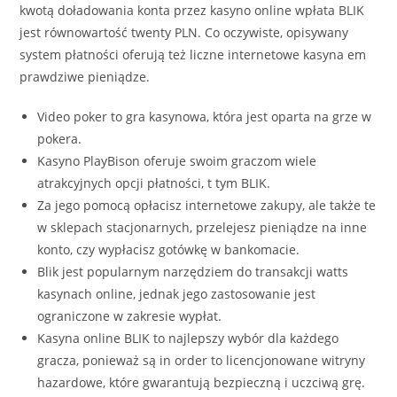
kwotą doładowania konta przez kasyno online wpłata BLIK
jest równowartość twenty PLN. Co oczywiste, opisywany
system płatności oferują też liczne internetowe kasyna em
prawdziwe pieniądze.
Video poker to gra kasynowa, która jest oparta na grze w
pokera.
Kasyno PlayBison oferuje swoim graczom wiele
atrakcyjnych opcji płatności, t tym BLIK.
Za jego pomocą opłacisz internetowe zakupy, ale także te
w sklepach stacjonarnych, przelejesz pieniądze na inne
konto, czy wypłacisz gotówkę w bankomacie.
Blik jest popularnym narzędziem do transakcji watts
kasynach online, jednak jego zastosowanie jest
ograniczone w zakresie wypłat.
Kasyna online BLIK to najlepszy wybór dla każdego
gracza, ponieważ są in order to licencjonowane witryny
hazardowe, które gwarantują bezpieczną i uczciwą grę.