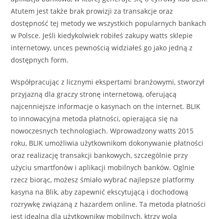
Atutem jest także brak prowizji za transakcje oraz
dostępność tej metody we wszystkich popularnych bankach
w Polsce. Jeśli kiedykolwiek robiłeś zakupy watts sklepie
internetowy, unces pewnością widziałeś go jako jedną z
dostępnych form.
Współpracując z licznymi ekspertami branżowymi, stworzył
przyjazną dla graczy stronę internetową, oferującą
najcenniejsze informacje o kasynach on the internet. BLIK
to innowacyjna metoda płatności, opierająca się na
nowoczesnych technologiach. Wprowadzony watts 2015
roku, BLIK umożliwia użytkownikom dokonywanie płatności
oraz realizację transakcji bankowych, szczególnie przy
użyciu smartfonów i aplikacji mobilnych banków. Oglnie
rzecz biorąc, możesz śmiało wybrać najlepsze platformy
kasyna na Blik, aby zapewnić ekscytującą i dochodową
rozrywkę związaną z hazardem online. Ta metoda płatności
jest idealna dla użytkownikw mobilnych, ktrzy wolą