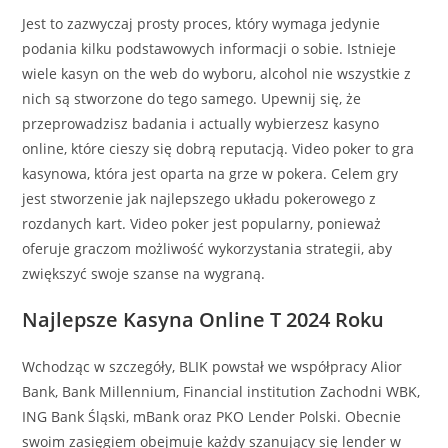
Jest to zazwyczaj prosty proces, który wymaga jedynie
podania kilku podstawowych informacji o sobie. Istnieje
wiele kasyn on the web do wyboru, alcohol nie wszystkie z
nich są stworzone do tego samego. Upewnij się, że
przeprowadzisz badania i actually wybierzesz kasyno
online, które cieszy się dobrą reputacją. Video poker to gra
kasynowa, która jest oparta na grze w pokera. Celem gry
jest stworzenie jak najlepszego układu pokerowego z
rozdanych kart. Video poker jest popularny, ponieważ
oferuje graczom możliwość wykorzystania strategii, aby
zwiększyć swoje szanse na wygraną.
Najlepsze Kasyna Online T 2024 Roku
Wchodząc w szczegóły, BLIK powstał we współpracy Alior
Bank, Bank Millennium, Financial institution Zachodni WBK,
ING Bank Śląski, mBank oraz PKO Lender Polski. Obecnie
swoim zasięgiem obejmuje każdy szanujący się lender w