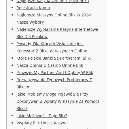
Najlepsze Kasyna Online T 2024 Roku
Rejestracja Konta
Najlepsze Maszyny Online Blik W 2024:
Nasze Wybory
Najlepsze Wypłacalne Kasyna Internetowe
Blik Dla Polaków
Powody, Dla Których Wskazane Jest
Korzystać Z Blika W Kasynach Online
Które Polskie Banki Są Partnerami Blik?
Nasza Opinia O Casino Online Blik
Prowizje My Partner And I Opłaty W Blik
Rozwiązywanie Typowych Problemów Z
Blikiem
Jakie Problemy Mogą Pojawić Się Przy
Dokonywaniu Wpłaty W Kasynie Za Pomocą
Blika?
Jakie Możliwości Daje Blik?
Wypłaty Blik Unces Kasyna