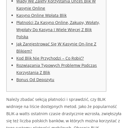
Wady We Zalety Korzystania Unces Blik W
Kasynie Online
Kasyno Online Wpłata Blik
Płatności Za Kasyno Online, Zakupy, Wpłaty,
Wypłaty Do Kasyna I Wiele Więcej Z Blik
Polska
Jak Zarejestrować Się W Kasynie On-line Z
Blikiem?
Kod Blik Nie Przychodzi – Co Robić?
Rozwiązania Typowych Problemw Podczas
Korzystania Z Blik
Bonus Od Depozytu
Należy zbadać sekcją płatności i sprawdzić, czy BLIK
widnieje na liście dostępnych metod. Jako że popularność
BLIK-a watts ostatnim czasie drastycznie wzrosła, zwiększyła
się też liczba polskich banków, w których można korzystać z
tego systemu płatności mobilnych. Obecnie BLIK