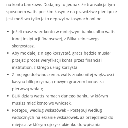
na konto bankowe. Dodajmy tu jednak, że transakcja tym
sposobem watts polskim kasynie na prawdziwe pieniądze
jest możliwa tylko jako depozyt w kasynach online.
Jeżeli masz więc konto w mniejszym banku, albo watts
innej instytucji finansowej, z Blika keineswegs
skorzystasz.
Aby mc dalej z niego korzystać, gracz będzie musiał
przejść proces weryfikacji konta przez financial
institution, z ktrego usług korzysta.
Z mojego doświadczenia, watts znakomitej większości
kasyna blik przyznają nowym graczom bonus za
pierwszą wpłatę.
BLIK działa watts ramach danego banku, w którym
musisz mieć konto we wniosek.
Postępuj według wskazówek – Postępuj według
widocznych na ekranie wskazówek, aż przejdziesz do
miejsca, w którym ujrzysz okienko do wpisania