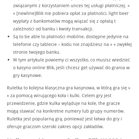
związanymi z korzystaniem unces tej usługi płatniczej. »
« [newline]Blik nie pobiera opłat za płatności, light beer
wypłaty z bankomatów mogą wiązać się z opłatą t
zależności od banku i kwoty transakcji.
Są to be able to płatności mobilne, dostępne jedynie na
telefonie czy tablecie – kodu nie znajdziesz na » « zwykłej
stronie twojego banku.
W tym artykule powiemy ci wszystko, co musisz wiedzieć
o kasyno online Blik, jeśli chcesz get używać do grania w
gry kasynowe.
Ruletka to kolejna klasyczna gra kasynowa, w którą gra się »
« za pomocą wirującego koła i kulki. Celem gry jest
przewidzenie, gdzie kulka wyląduje na kole, the gracze
mogą stawiać na konkretne numery lub grupy numerów.
Ruletka jest popularną grą, ponieważ jest łatwa do gry i
oferuje graczom szeroki zakres opcji zakładów.