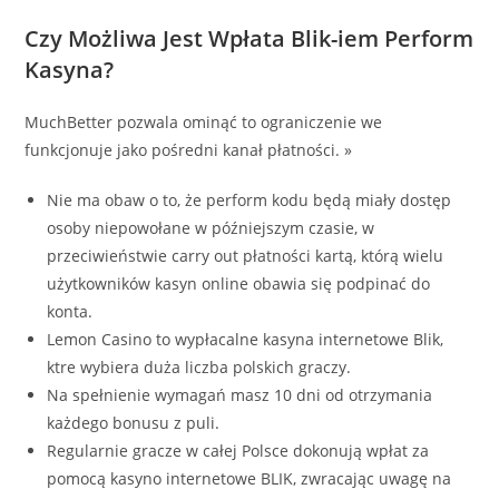
Czy Możliwa Jest Wpłata Blik-iem Perform
Kasyna?
MuchBetter pozwala ominąć to ograniczenie we
funkcjonuje jako pośredni kanał płatności. »
Nie ma obaw o to, że perform kodu będą miały dostęp
osoby niepowołane w późniejszym czasie, w
przeciwieństwie carry out płatności kartą, którą wielu
użytkowników kasyn online obawia się podpinać do
konta.
Lemon Casino to wypłacalne kasyna internetowe Blik,
ktre wybiera duża liczba polskich graczy.
Na spełnienie wymagań masz 10 dni od otrzymania
każdego bonusu z puli.
Regularnie gracze w całej Polsce dokonują wpłat za
pomocą kasyno internetowe BLIK, zwracając uwagę na