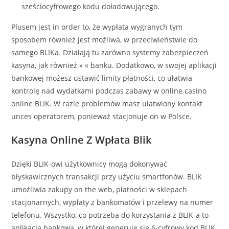
sześciocyfrowego kodu doładowującego.
Plusem jest in order to, że wypłata wygranych tym
sposobem również jest możliwa, w przeciwieństwie do
samego BLIKa. Działają tu zarówno systemy zabezpieczeń
kasyna, jak również » « banku. Dodatkowo, w swojej aplikacji
bankowej możesz ustawić limity płatności, co ułatwia
kontrolę nad wydatkami podczas zabawy w online casino
online BLIK. W razie problemów masz ułatwiony kontakt
unces operatorem, ponieważ stacjonuje on w Polsce.
Kasyna Online Z Wpłata Blik
Dzięki BLIK-owi użytkownicy mogą dokonywać
błyskawicznych transakcji przy użyciu smartfonów. BLIK
umożliwia zakupy on the web, płatności w sklepach
stacjonarnych, wypłaty z bankomatów i przelewy na numer
telefonu. Wszystko, co potrzeba do korzystania z BLIK-a to
aplikacja bankowa, w której generuje się 6-cyfrowy kod BLIK.