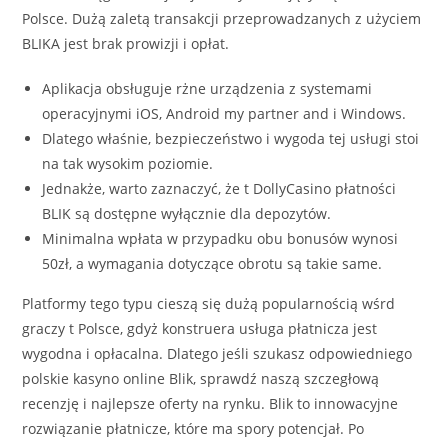
Polsce. Dużą zaletą transakcji przeprowadzanych z użyciem
BLIKA jest brak prowizji i opłat.
Aplikacja obsługuje rżne urządzenia z systemami
operacyjnymi iOS, Android my partner and i Windows.
Dlatego właśnie, bezpieczeństwo i wygoda tej usługi stoi
na tak wysokim poziomie.
Jednakże, warto zaznaczyć, że t DollyCasino płatności
BLIK są dostępne wyłącznie dla depozytów.
Minimalna wpłata w przypadku obu bonusów wynosi
50zł, a wymagania dotyczące obrotu są takie same.
Platformy tego typu cieszą się dużą popularnością wśrd
graczy t Polsce, gdyż konstruera usługa płatnicza jest
wygodna i opłacalna. Dlatego jeśli szukasz odpowiedniego
polskie kasyno online Blik, sprawdź naszą szczegłową
recenzję i najlepsze oferty na rynku. Blik to innowacyjne
rozwiązanie płatnicze, które ma spory potencjał. Po