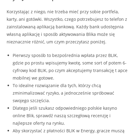
Korzystając z niego, nie trzeba mieć przy sobie portfela,
karty, ani gotówki. Wszystko, czego potrzebujesz to telefon z
zainstalowaną aplikacją bankową. Każdy bank udostępnia
własną aplikację i sposób aktywowania Blika może się
nieznacznie różnić, um czym przeczytasz poniżej.
Pierwszy sposób to bezpośrednia wpłata przez BLIK,
gdzie po prostu wpisujemy kwotę, some sort of potem 6-
cyfrowy kod BLIK, po czym akceptujemy transakcję t apce
mobilnej we gotowe.
To idealne rozwiązanie dla tych, którzy chcą
zminimalizować ryzyko, a jednocześnie spróbować
swojego szczęścia.
Dlatego jeśli szukasz odpowiedniego polskie kasyno
online Blik, sprawdź naszą szczegłową recenzję i
najlepsze oferty na rynku.
Aby skorzystać z płatności BLIK w Energy, gracze muszą