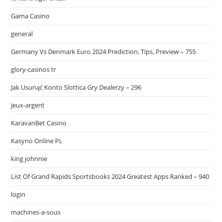
Gama Casino
general
Germany Vs Denmark Euro 2024 Prediction, Tips, Preview – 755
glory-casinos tr
Jak Usunąć Konto Slottica Gry Dealerzy – 296
jeux-argent
KaravanBet Casino
Kasyno Online PL
king johnnie
List Of Grand Rapids Sportsbooks 2024 Greatest Apps Ranked – 940
login
machines-a-sous