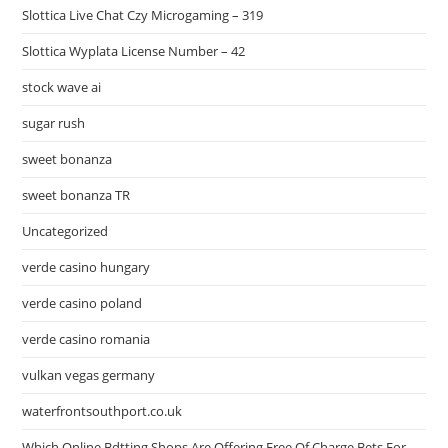
Slottica Live Chat Czy Microgaming – 319
Slottica Wyplata License Number – 42
stock wave ai
sugar rush
sweet bonanza
sweet bonanza TR
Uncategorized
verde casino hungary
verde casino poland
verde casino romania
vulkan vegas germany
waterfrontsouthport.co.uk
Which Online Bdtting Shops Are Offering Free Of Charge Bets For