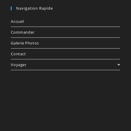
Navigation Rapide
Accueil
Commander
Galerie Photos
Contact
Voyager