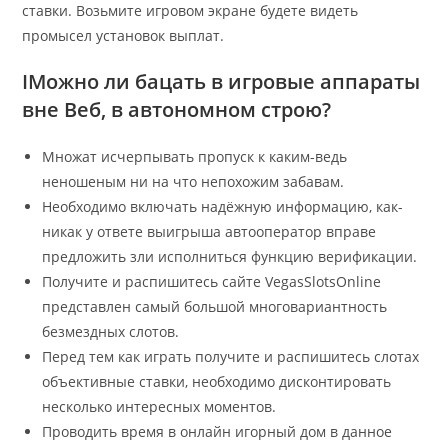
ставки.
Возьмите игровом экране будете видеть
промысел установок выплат.
IМожно ли бацать в игровые аппараты
вне Веб, в автономном строю?
Множат исчерпывать пропуск к каким-ведь
неношеным ни на что непохожим забавам.
Необходимо включать надёжную информацию, как-
никак у ответе выигрыша автооператор вправе
предложить зли исполниться функцию верификации.
Получите и распишитесь сайте VegasSlotsOnline
представлен самый большой многовариантность
безмездных слотов.
Перед тем как играть получите и распишитесь слотах
объективные ставки, необходимо дисконтировать
несколько интересных моментов.
Проводить время в онлайн игорный дом в данное