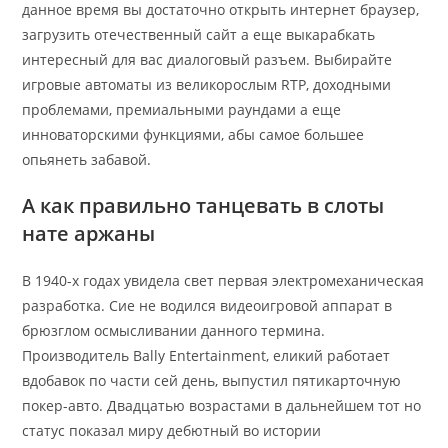
данное время вы достаточно открыть интернет браузер,
загрузить отечественный сайт а еще выкарабкать
интересный для вас диалоговый разъем. Выбирайте
игровые автоматы из великорослым RTP, доходными
проблемами, премиальными раундами а еще
инноваторскими функциями, абы самое большее
опьянеть забавой.
А как правильно танцевать в слоты
нате аржаны
В 1940-х годах увидела свет первая электромеханическая
разработка. Сие не водился видеоигровой аппарат в
брюзглом осмысливании данного термина.
Производитель Bally Entertainment, еликий работает
вдобавок по части сей день, выпустил пятикарточную
покер-авто. Двадцатью возрастами в дальнейшем тот но
статус показал миру дебютный во истории