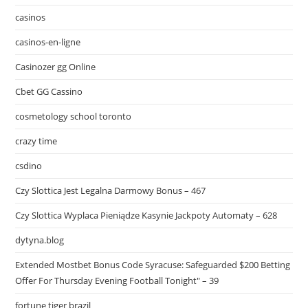
casinos
casinos-en-ligne
Casinozer gg Online
Cbet GG Cassino
cosmetology school toronto
crazy time
csdino
Czy Slottica Jest Legalna Darmowy Bonus – 467
Czy Slottica Wyplaca Pieniądze Kasynie Jackpoty Automaty – 628
dytyna.blog
Extended Mostbet Bonus Code Syracuse: Safeguarded $200 Betting
Offer For Thursday Evening Football Tonight" – 39
fortune tiger brazil