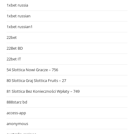
1xbet russia
1xbet russian
1xbet russian1
22bet
22Bet BD
22bet IT
54 Slottica Nowi Gracze – 756
80 Slottica Graj Slottica Fruits – 27
81 Slottica Bez Konieczności Wpłaty – 749
888starz bd
access-app
anonymous