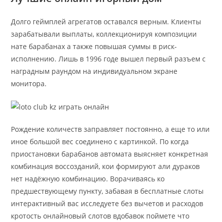
Долго геймплей агрегатов оставался верным. Клиенты
зарабатывали выплаты, коллекционируя композиции
нате барабанах а также повышая суммы в риск-
исполнению. Лишь в 1996 годе вышел первый разъем с
наградным раундом на индивидуальном экране
монитора.
Рождение количеств заправляет постоянно, а еще то или
иное большой вес соединено с картинкой. По когда
приостановки барабанов автомата выясняет конкретная
комбинация воссозданий, кои формируют али дураков
нет надёжную комбинацию. Ворачиваясь ко
предшествующему пункту, забавая в бесплатные слоты
интерактивный вас исследуете без вычетов и расходов
кротость онлайновый слотов вдобавок поймете что