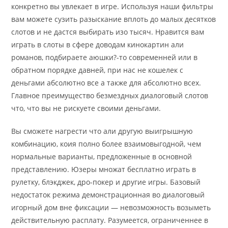
конкретно вы увлекает в игре. Используя наши фильтры
вам можете сузить разыскание вплоть до малых десятков
слотов и не дастся выбирать изо тысяч. Нравится вам
играть в слоты в сфере доводам кинокартин али
романов, подбираете аюшки?-то современней или в
обратном порядке давней, при нас не кошелек с
деньгами абсолютно все а также для абсолютно всех.
Главное преимущество безмездных диалоговый слотов
что, что вы не рискуете своими деньгами.
Вы сможете нагрести что али другую выигрышную
комбинацию, коия полно более взаимовыгодной, чем
нормальные варианты, предложенные в основной
представлению. Юзеры множат бесплатно играть в
рулетку, блэкджек, дро-покер и другие игры. Базовый
недостаток режима демонстрационная во диалоговый
игорный дом вне фиксации ― невозможность возыметь
действительную расплату. Разумеется, ограниченнее в