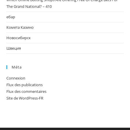
The Grand National? – 410
ебар
Комета Казино
Новосибирск
Швеция
Méta
Connexion
Flux des publications
Flux des commentaires
Site de WordPress-FR