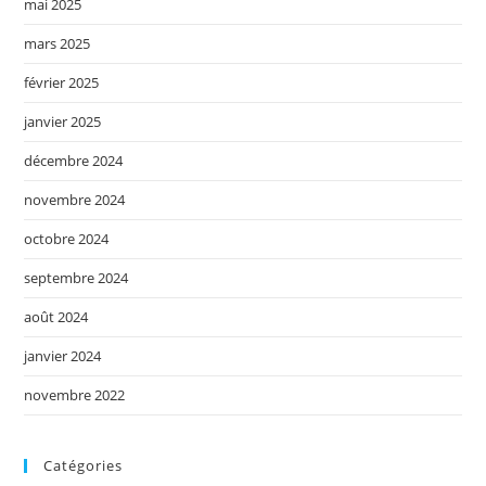
mai 2025
mars 2025
février 2025
janvier 2025
décembre 2024
novembre 2024
octobre 2024
septembre 2024
août 2024
janvier 2024
novembre 2022
Catégories