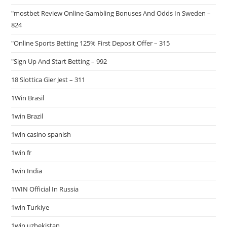
"mostbet Review Online Gambling Bonuses And Odds In Sweden –
824
"Online Sports Betting 125% First Deposit Offer – 315
"Sign Up And Start Betting – 992
18 Slottica Gier Jest – 311
1Win Brasil
1win Brazil
1win casino spanish
1win fr
1win India
1WIN Official In Russia
1win Turkiye
1win uzbekistan