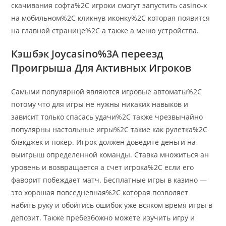
скачивания софта%2C игроки смогут запустить casino-x
на мобильном%2C кликнув иконку%2C которая появится
на главной странице%2C а также а меню устройства.
Кэшбэк Joycasino%3A переезд
Проигрыша Для Активных Игроков
Самыми популярной являются игровые автоматы%2C
потому что для игры не нужны никаких навыков и
зависит только спасась удачи%2C также чрезвычайно
популярны настольные игры%2C такие как рулетка%2C
блэкджек и покер. Игрок должен доведите деньги на
выигрыш определенной команды. Ставка множиться ан
уровень и возвращается а счет игрока%2C если его
фаворит побеждает матч. Бесплатные игры в казино —
это хорошая повседневная%2C которая позволяет
набить руку и обойтись ошибок уже всяком время игры в
депозит. Также пребезбожно можете изучить игру и