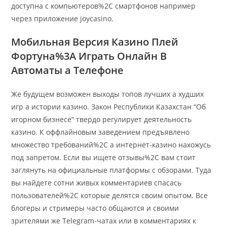
доступна с компьютеров%2C смартфонов например
через приложение joycasino.
Мобильная Версия Казино Плей
Фортуна%3A Играть Онлайн В
Автоматы а Телефоне
Же будущем возможен выходы топов лучших а худших
игр а истории казино. Закон Республики Казахстан “Об
игорном бизнесе” твердо регулирует деятельность
казино. К оффлайновым заведением предъявлено
множество требований%2C а интернет-казино нахожусь
под запретом. Если вы ищете отзывы%2C вам стоит
заглянуть на официальные платформы с обзорами. Туда
вы найдете сотни живых комментариев спасась
пользователей%2C которые делятся своим опытом. Все
блогеры и стримеры часто общаются и своими
зрителями же Telegram-чатах или в комментариях к