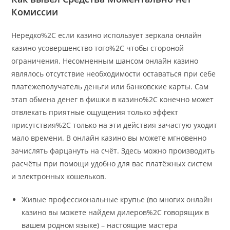
Комиссии
Нередко%2C если казино использует зеркала онлайн
казино усовершенство того%2C чтобы стороной
ограничения. Несомненным шансом онлайн казино
являлось отсутствие необходимости оставаться при себе
платежеполучатель деньги или банковские карты. Сам
этап обмена денег в фишки в казино%2C конечно может
отвлекать приятные ощущения только эффект
присутствия%2C только на эти действия зачастую уходит
мало времени. В онлайн казино вы можете мгновенно
зачислять фарцануть на счёт. Здесь можно производить
расчёты при помощи удобно для вас платёжных систем
и электронных кошельков.
Живые профессиональные крупье (во многих онлайн
казино вы можете найдем дилеров%2C говорящих в
вашем родном языке) – настоящие мастера