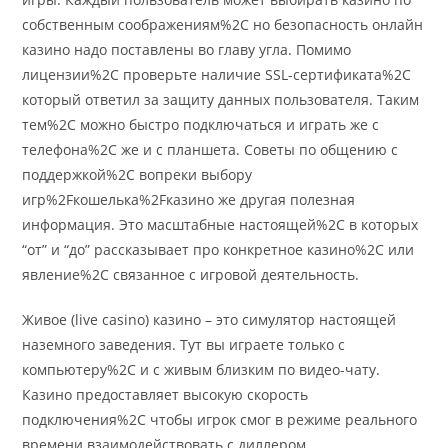
собственным соображениям%2C но безопасность онлайн
казино надо поставлены во главу угла. Помимо
лицензии%2C проверьте наличие SSL-сертификата%2C
который ответил за защиту данных пользователя. Таким
тем%2C можно быстро подключаться и играть же с
телефона%2C же и с планшета. Советы по общению с
поддержкой%2C вопреки выбору
игр%2Fкошелька%2Fказино же другая полезная
информация. Это масштабные настоящей%2C в которых
“от” и “до” рассказывает про конкретное казино%2C или
явление%2C связанное с игровой деятельность.
Живое (live casino) казино – это симулятор настоящей
наземного заведения. Тут вы играете только с
компьютеру%2C и с живым близким по видео-чату.
Казино предоставляет высокую скорость
подключения%2C чтобы игрок смог в режиме реального
времени взаимодействовать с диллером.