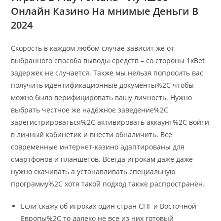
Онлайн Казино На мнимые Деньги В
2024
Скорость в каждом любом случае зависит же от
выбранного способа выводы средств – со стороны 1xBet
задержек не случается. Также мы нельзя попросить вас
получить идентификационные документы%2C чтобы
можно было верифицировать вашу личность. Нужно
выбрать честное же надёжное заведение%2C
зарегистрироваться%2C активировать аккаунт%2C войти
в личный кабинетик и внести обналичить. Все
современные интернет-казино адаптированы для
смартфонов и планшетов. Всегда игрокам даже даже
нужно скачивать а устанавливать специальную
программу%2C хотя такой подход также распространён.
Если скажу об игроках один стран СНГ и Восточной
Европы%2C то далеко не все из них готовый