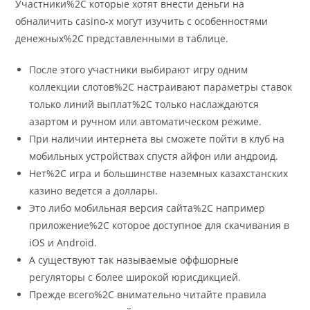
Участники%2C которые хотят внести деньги на
обналичить casino-x могут изучить с особенностями
денежных%2C представленными в таблице.
После этого участники выбирают игру одним
коллекции слотов%2C настраивают параметры ставок
только линий выплат%2C только наслаждаются
азартом и ручном или автоматическом режиме.
При наличии интернета вы сможете пойти в клуб на
мобильных устройствах спустя айфон или андроид.
Нет%2C игра и большинстве наземных казахстанских
казино ведется а доллары.
Это либо мобильная версия сайта%2C например
приложение%2C которое доступное для скачивания в
iOS и Android.
А существуют так называемые оффшорные
регуляторы с более широкой юрисдикцией.
Прежде всего%2C внимательно читайте правила