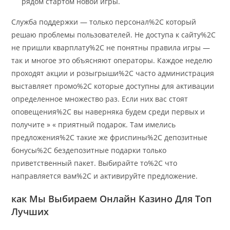
рядом стартом новой игры.
Служба поддержки — только персонал%2C который
решаю проблемы пользователей. Не доступа к сайту%2C
не пришли кварплату%2C не понятны правила игры —
так и многое это объясняют операторы. Каждое неделю
проходят акции и розыгрыши%2C часто администрация
выставляет промо%2C которые доступны для активации
определенное множество раз. Если них вас стоят
оповещения%2C вы наверняка будем среди первых и
получите » « приятный подарок. Там имелись
предложения%2C такие же фриспины%2C депозитные
бонусы%2C бездепозитные подарки только
приветственный пакет. Выбирайте то%2C что
направляется вам%2C и активируйте предложение.
как Мы Выбираем Онлайн Казино Для Топ
Лучших