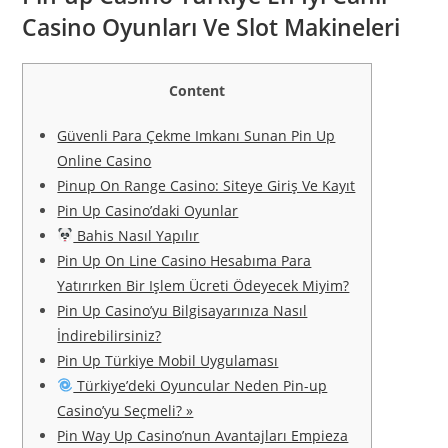
Casino Oyunları Ve Slot Makineleri
Content
Güvenli Para Çekme Imkanı Sunan Pin Up
Online Casino
Pinup On Range Casino: Siteye Giriş Ve Kayıt
Pin Up Casino’daki Oyunlar
Bahis Nasıl Yapılır
Pin Up On Line Casino Hesabıma Para
Yatırırken Bir Işlem Ücreti Ödeyecek Miyim?
Pin Up Casino’yu Bilgisayarınıza Nasıl
İndirebilirsiniz?
Pin Up Türkiye Mobil Uygulaması
Türkiye’deki Oyuncular Neden Pin-up
Casino’yu Seçmeli? »
Pin Way Up Casino’nun Avantajları Empieza