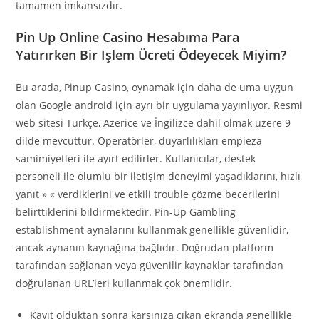
tamamen imkansızdır.
Pin Up Online Casino Hesabıma Para
Yatırırken Bir Işlem Ücreti Ödeyecek Miyim?
Bu arada, Pinup Casino, oynamak için daha de uma uygun
olan Google android için ayrı bir uygulama yayınlıyor. Resmi
web sitesi Türkçe, Azerice ve İngilizce dahil olmak üzere 9
dilde mevcuttur. Operatörler, duyarlılıkları empieza
samimiyetleri ile ayırt edilirler. Kullanıcılar, destek
personeli ile olumlu bir iletişim deneyimi yaşadıklarını, hızlı
yanıt » « verdiklerini ve etkili trouble çözme becerilerini
belirttiklerini bildirmektedir. Pin-Up Gambling
establishment aynalarını kullanmak genellikle güvenlidir,
ancak aynanın kaynağına bağlıdır. Doğrudan platform
tarafından sağlanan veya güvenilir kaynaklar tarafından
doğrulanan URL’leri kullanmak çok önemlidir.
Kayıt olduktan sonra karşınıza çıkan ekranda genellikle