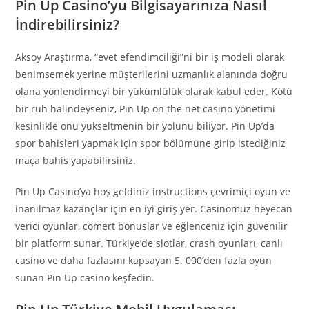
Pin Up Casino’yu Bilgisayarınıza Nasıl
İndirebilirsiniz?
Aksoy Araştırma, “evet efendimciliği”ni bir iş modeli olarak
benimsemek yerine müşterilerini uzmanlık alanında doğru
olana yönlendirmeyi bir yükümlülük olarak kabul eder. Kötü
bir ruh halindeyseniz, Pin Up on the net casino yönetimi
kesinlikle onu yükseltmenin bir yolunu biliyor. Pin Up’da
spor bahisleri yapmak için spor bölümüne girip istediğiniz
maça bahis yapabilirsiniz.
Pin Up Casino’ya hoş geldiniz instructions çevrimiçi oyun ve
inanılmaz kazançlar için en iyi giriş yer. Casinomuz heyecan
verici oyunlar, cömert bonuslar ve eğlenceniz için güvenilir
bir platform sunar. Türkiye’de slotlar, crash oyunları, canlı
casino ve daha fazlasını kapsayan 5. 000’den fazla oyun
sunan Pın Up casino keşfedin.