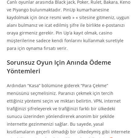
Canlı oyunlar arasında Black jack, Poker, Rulet, Bakara, Keno
ve Piyango bulunmaktadır. PinUp kumarhanesine
kaydolmak için önce resmi web » « sitesine gitmeniz, uygun
alanı bulmanız ve icat edilmiş şifre ile birlikte e-postanızı
oraya girmeniz gerekir. Pin Up’a kayıt olmak, casino
müşterilerine sadece kendi fonlarını kullanmak suretiyle
para için oynama fırsatı verir.
Sorunsuz Oyun Için Anında Ödeme
Yöntemleri
Ardından “Kasa” bölümüne giderek “Para Çekme”
menüsünü seçmelisiniz. Paranızı çekmek için tercih
ettiğiniz yöntemi seçin ve miktarı belirtin. VPN, internet
trafiğinizi şifreleyerek ve trafiğinizi farklı bir ülkedeki
sunucu üzerinden yönlendirerek anonim bir şekilde
internette gezinmenizi sağlar. Bu sayede, yasal
kısıtlamaların geçerli olmadığı bir ülkedeymiş gibi internete