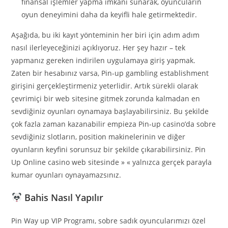
finansal işlemler yapma imkanı sunarak, oyuncuların
oyun deneyimini daha da keyifli hale getirmektedir.
Aşağıda, bu iki kayıt yönteminin her biri için adım adım
nasıl ilerleyeceğinizi açıklıyoruz. Her şey hazır – tek
yapmanız gereken indirilen uygulamaya giriş yapmak.
Zaten bir hesabınız varsa, Pin-up gambling establishment
girişini gerçekleştirmeniz yeterlidir. Artık sürekli olarak
çevrimiçi bir web sitesine gitmek zorunda kalmadan en
sevdiğiniz oyunları oynamaya başlayabilirsiniz. Bu şekilde
çok fazla zaman kazanabilir empieza Pin-up casino’da sobre
sevdiğiniz slotların, position makinelerinin ve diğer
oyunların keyfini sorunsuz bir şekilde çıkarabilirsiniz. Pin
Up Online casino web sitesinde » « yalnızca gerçek parayla
kumar oyunları oynayamazsınız.
Bahis Nasıl Yapılır
Pin Way up VIP Programı, sobre sadık oyuncularımızı özel