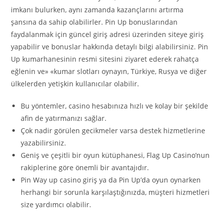
imkanı bulurken, aynı zamanda kazançlarını artırma
şansına da sahip olabilirler. Pin Up bonuslarından
faydalanmak için güncel giriş adresi üzerinden siteye giriş
yapabilir ve bonuslar hakkında detaylı bilgi alabilirsiniz. Pin
Up kumarhanesinin resmi sitesini ziyaret ederek rahatça
eğlenin ve» «kumar slotları oynayın, Türkiye, Rusya ve diğer
ülkelerden yetişkin kullanıcılar olabilir.
Bu yöntemler, casino hesabınıza hızlı ve kolay bir şekilde
afin de yatırmanızı sağlar.
Çok nadir görülen gecikmeler varsa destek hizmetlerine
yazabilirsiniz.
Geniş ve çeşitli bir oyun kütüphanesi, Flag Up Casino’nun
rakiplerine göre önemli bir avantajıdır.
Pin Way up casino giriş ya da Pin Up’da oyun oynarken
herhangi bir sorunla karşılaştığınızda, müşteri hizmetleri
size yardımcı olabilir.