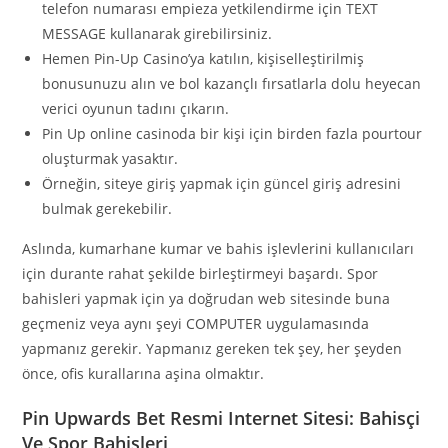
telefon numarası empieza yetkilendirme için TEXT
MESSAGE kullanarak girebilirsiniz.
Hemen Pin-Up Casino’ya katılın, kişiselleştirilmiş
bonusunuzu alın ve bol kazançlı fırsatlarla dolu heyecan
verici oyunun tadını çıkarın.
Pin Up online casinoda bir kişi için birden fazla pourtour
oluşturmak yasaktır.
Örneğin, siteye giriş yapmak için güncel giriş adresini
bulmak gerekebilir.
Aslında, kumarhane kumar ve bahis işlevlerini kullanıcıları
için durante rahat şekilde birleştirmeyi başardı. Spor
bahisleri yapmak için ya doğrudan web sitesinde buna
geçmeniz veya aynı şeyi COMPUTER uygulamasında
yapmanız gerekir. Yapmanız gereken tek şey, her şeyden
önce, ofis kurallarına aşina olmaktır.
Pin Upwards Bet Resmi Internet Sitesi: Bahisçi
Ve Spor Bahisleri