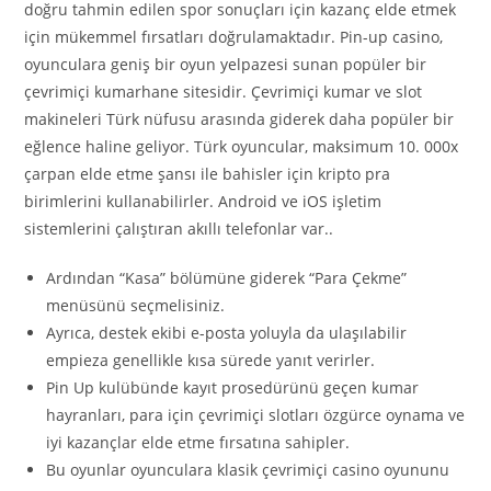
doğru tahmin edilen spor sonuçları için kazanç elde etmek
için mükemmel fırsatları doğrulamaktadır. Pin-up casino,
oyunculara geniş bir oyun yelpazesi sunan popüler bir
çevrimiçi kumarhane sitesidir. Çevrimiçi kumar ve slot
makineleri Türk nüfusu arasında giderek daha popüler bir
eğlence haline geliyor. Türk oyuncular, maksimum 10. 000x
çarpan elde etme şansı ile bahisler için kripto pra
birimlerini kullanabilirler. Android ve iOS işletim
sistemlerini çalıştıran akıllı telefonlar var..
Ardından “Kasa” bölümüne giderek “Para Çekme”
menüsünü seçmelisiniz.
Ayrıca, destek ekibi e-posta yoluyla da ulaşılabilir
empieza genellikle kısa sürede yanıt verirler.
Pin Up kulübünde kayıt prosedürünü geçen kumar
hayranları, para için çevrimiçi slotları özgürce oynama ve
iyi kazançlar elde etme fırsatına sahipler.
Bu oyunlar oyunculara klasik çevrimiçi casino oyununu