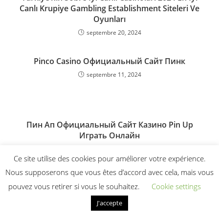
Canlı Krupiye Gambling Establishment Siteleri Ve
Oyunları
septembre 20, 2024
Pinco Casino Официальный Сайт Пинк
septembre 11, 2024
Пин Ап Официальный Сайт Казино Pin Up
Играть Онлайн
septembre 14, 2024
Ce site utilise des cookies pour améliorer votre expérience.
Nous supposerons que vous êtes d’accord avec cela, mais vous
pouvez vous retirer si vous le souhaitez.
Cookie settings
Rechercher
J'accepte
sur
ce