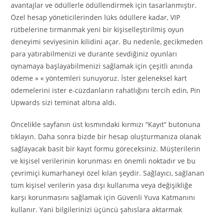
avantajlar ve ödüllerle ödüllendirmek için tasarlanmıştır.
Özel hesap yöneticilerinden lüks ödüllere kadar, VIP
rütbelerine tırmanmak yeni bir kişiselleştirilmiş oyun
deneyimi seviyesinin kilidini açar. Bu nedenle, gecikmeden
para yatırabilmenizi ve durante sevdiğiniz oyunları
oynamaya başlayabilmenizi sağlamak için çeşitli anında
ödeme » « yöntemleri sunuyoruz. İster geleneksel kart
ödemelerini ister e-cüzdanların rahatlığını tercih edin, Pin
Upwards sizi teminat altına aldı.
Öncelikle sayfanın üst kısmındaki kırmızı “Kayıt” butonuna
tıklayın. Daha sonra bizde bir hesap oluşturmanıza olanak
sağlayacak basit bir kayıt formu göreceksiniz. Müşterilerin
ve kişisel verilerinin korunması en önemli noktadır ve bu
çevrimiçi kumarhaneyi özel kılan şeydir. Sağlayıcı, sağlanan
tüm kişisel verilerin yasa dışı kullanıma veya değişikliğe
karşı korunmasını sağlamak için Güvenli Yuva Katmanını
kullanır. Yani bilgilerinizi üçüncü şahıslara aktarmak