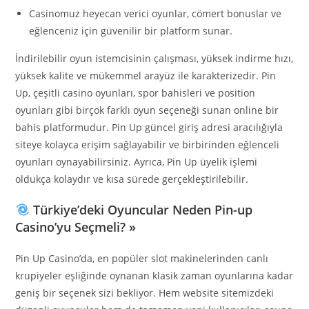
Casinomuz heyecan verici oyunlar, cömert bonuslar ve
eğlenceniz için güvenilir bir platform sunar.
İndirilebilir oyun istemcisinin çalışması, yüksek indirme hızı,
yüksek kalite ve mükemmel arayüz ile karakterizedir. Pin
Up, çeşitli casino oyunları, spor bahisleri ve position
oyunları gibi birçok farklı oyun seçeneği sunan online bir
bahis platformudur. Pin Up güncel giriş adresi aracılığıyla
siteye kolayca erişim sağlayabilir ve birbirinden eğlenceli
oyunları oynayabilirsiniz. Ayrıca, Pin Up üyelik işlemi
oldukça kolaydır ve kısa sürede gerçekleştirilebilir.
Türkiye’deki Oyuncular Neden Pin-up
Casino’yu Seçmeli? »
Pin Up Casino’da, en popüler slot makinelerinden canlı
krupiyeler eşliğinde oynanan klasik zaman oyunlarına kadar
geniş bir seçenek sizi bekliyor. Hem website sitemizdeki