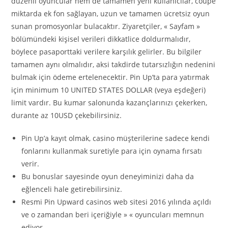
düzenli oyuncular hem de tamamen yeni kullanıcılar, coupe
miktarda ek fon sağlayan, uzun ve tamamen ücretsiz oyun
sunan promosyonlar bulacaktır. Ziyaretçiler, « Sayfam »
bölümündeki kişisel verileri dikkatlice doldurmalıdır,
böylece pasaporttaki verilere karşılık gelirler. Bu bilgiler
tamamen aynı olmalıdır, aksi takdirde tutarsızlığın nedenini
bulmak için ödeme ertelenecektir. Pin Up’ta para yatırmak
için minimum 10 UNITED STATES DOLLAR (veya eşdeğeri)
limit vardır. Bu kumar salonunda kazançlarınızı çekerken,
durante az 10USD çekebilirsiniz.
Pin Up’a kayıt olmak, casino müşterilerine sadece kendi
fonlarını kullanmak suretiyle para için oynama fırsatı
verir.
Bu bonuslar sayesinde oyun deneyiminizi daha da
eğlenceli hale getirebilirsiniz.
Resmi Pin Upward casinos web sitesi 2016 yılında açıldı
ve o zamandan beri içeriğiyle » « oyuncuları memnun
ediyor.