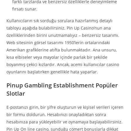
farklı tarzlarda ve benzersiz özelliklerle deneyimleme
fırsatı sunar.
Kullanıcıların sık sorduğu sorulara hazırlanmış detaylı
tabloyu aşağıda bulabilirsiniz. Pin Up Casino’nun ana
özelliklerinden birini unutmamalıyız – benzersiz tasarımı.
Web sitesinin görsel tasarımı 1950’lerin ortalarındaki
Amerikan grafiklerine atıfta bulunmaktadır. Ana unsuru,
kısa elbiseler veya mayolar içinde parlak bir şekilde
boyanmış çekici kızlardır. Ancak, acemi kullanıcılar casino
oyunlarını başlatırken genellikle hata yaparlar.
Pinup Gambling Establishment Popüler
Slotlar
E-postanızı girin, bir şifre oluşturun ve kişisel verileri içeren
bir formu doldurun. Hesabınızı onayladıktan sonra
hesabınıza para yükleyebilir ve oynamaya başlayabilirsiniz.
Pin Up On line casino, sunduğu cömert bonuslarla dikkat