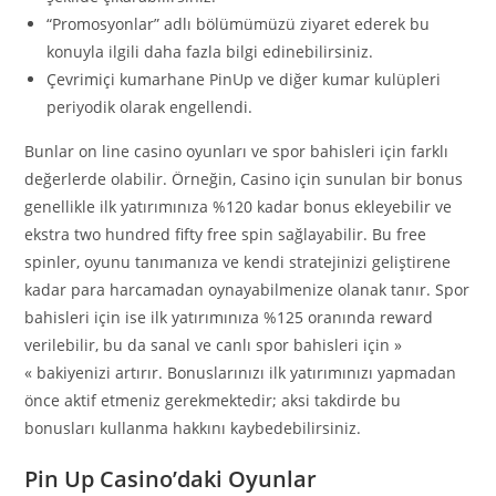
“Promosyonlar” adlı bölümümüzü ziyaret ederek bu
konuyla ilgili daha fazla bilgi edinebilirsiniz.
Çevrimiçi kumarhane PinUp ve diğer kumar kulüpleri
periyodik olarak engellendi.
Bunlar on line casino oyunları ve spor bahisleri için farklı
değerlerde olabilir. Örneğin, Casino için sunulan bir bonus
genellikle ilk yatırımınıza %120 kadar bonus ekleyebilir ve
ekstra two hundred fifty free spin sağlayabilir. Bu free
spinler, oyunu tanımanıza ve kendi stratejinizi geliştirene
kadar para harcamadan oynayabilmenize olanak tanır. Spor
bahisleri için ise ilk yatırımınıza %125 oranında reward
verilebilir, bu da sanal ve canlı spor bahisleri için »
« bakiyenizi artırır. Bonuslarınızı ilk yatırımınızı yapmadan
önce aktif etmeniz gerekmektedir; aksi takdirde bu
bonusları kullanma hakkını kaybedebilirsiniz.
Pin Up Casino’daki Oyunlar