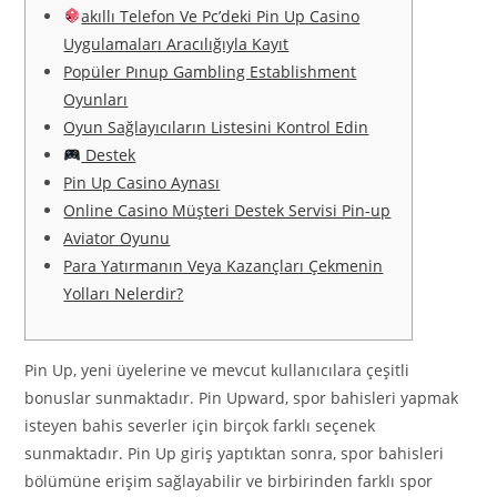
akıllı Telefon Ve Pc’deki Pin Up Casino
Uygulamaları Aracılığıyla Kayıt
Popüler Pınup Gambling Establishment
Oyunları
Oyun Sağlayıcıların Listesini Kontrol Edin
Destek
Pin Up Casino Aynası
Online Casino Müşteri Destek Servisi Pin-up
Aviator Oyunu
Para Yatırmanın Veya Kazançları Çekmenin
Yolları Nelerdir?
Pin Up, yeni üyelerine ve mevcut kullanıcılara çeşitli
bonuslar sunmaktadır. Pin Upward, spor bahisleri yapmak
isteyen bahis severler için birçok farklı seçenek
sunmaktadır. Pin Up giriş yaptıktan sonra, spor bahisleri
bölümüne erişim sağlayabilir ve birbirinden farklı spor