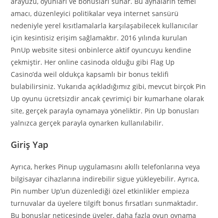
arayüzü, oyunları ve bonusları sunar. Bu aynaların temel
amacı, düzenleyici politikalar veya internet sansürü
nedeniyle yerel kısıtlamalarla karşılaşabilecek kullanıcılar
için kesintisiz erişim sağlamaktır. 2016 yılında kurulan
PınUp website sitesi onbinlerce aktif oyuncuyu kendine
çekmiştir. Her online casinoda olduğu gibi Flag Up
Casino’da weil oldukça kapsamlı bir bonus teklifi
bulabilirsiniz. Yukarıda açıkladığımız gibi, mevcut birçok Pin
Up oyunu ücretsizdir ancak çevrimiçi bir kumarhane olarak
site, gerçek parayla oynamaya yöneliktir. Pin Up bonusları
yalnızca gerçek parayla oynarken kullanılabilir.
Giriş Yap
Ayrıca, herkes Pinup uygulamasını akıllı telefonlarına veya
bilgisayar cihazlarına indirebilir sigue yükleyebilir. Ayrıca,
Pin number Up’un düzenlediği özel etkinlikler empieza
turnuvalar da üyelere tilgift bonus fırsatları sunmaktadır.
Bu bonuslar neticesinde üyeler, daha fazla oyun oynama