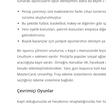
sunarak, oyuncuların oyun deneyimini daha da keyifli » 
PinUp çevrimiçi slot makinelerini farklı cihaz türleri
sürümü oluşturulmuştur.
Bu şekilde futbol, basketbol, hokey ve diğerleri gibi s
Yeni üyelik bonusları, yatırım bonusları empieza diğe
getirebilirsiniz.
Büyük kazançlar için jackpot oyunlarımızı deneyin ya
Bir oyuncu şifresini unutursa, « Kayıt » menüsünde kişis
Unuttum » sekmesi vardır. PinUp’ta popüler sosyal ağla
aracılığıyla kayıt vardır. Örneğin, konuklar VK, Facebook
hesabı etkinleştirebilecekler. Yani, gün boyunca tüm kaza
MasterCard, UnionPay, Troy ödeme sistemlerini destekle
seçtiğiniz ödeme sistemine bağlıdır.
Çevrimiçi Oyunlar
Kayıt olduğunuzda ve hesabınızı onayladığınızda, her tür