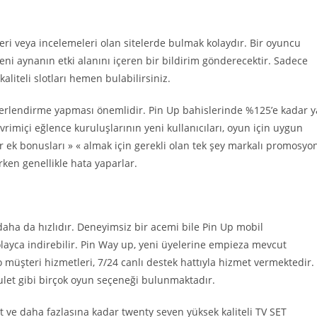
ri veya incelemeleri olan sitelerde bulmak kolaydır. Bir oyuncu
i aynanın etki alanını içeren bir bildirim gönderecektir. Sadece
liteli slotları hemen bulabilirsiniz.
rlendirme yapması önemlidir. Pin Up bahislerinde %125’e kadar y
imiçi eğlence kuruluşlarının yeni kullanıcıları, oyun için uygun
tür ek bonusları » « almak için gerekli olan tek şey markalı promosyo
rken genellikle hata yaparlar.
daha da hızlıdır. Deneyimsiz bir acemi bile Pin Up mobil
olayca indirebilir. Pin Way up, yeni üyelerine empieza mevcut
o müşteri hizmetleri, 7/24 canlı destek hattıyla hizmet vermektedir.
rulet gibi birçok oyun seçeneği bulunmaktadır.
t ve daha fazlasına kadar twenty seven yüksek kaliteli TV SET