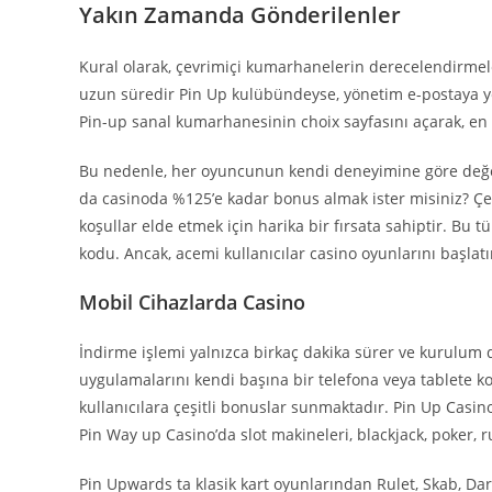
Yakın Zamanda Gönderilenler
Kural olarak, çevrimiçi kumarhanelerin derecelendirmele
uzun süredir Pin Up kulübündeyse, yönetim e-postaya yen
Pin-up sanal kumarhanesinin choix sayfasını açarak, en ka
Bu nedenle, her oyuncunun kendi deneyimine göre değe
da casinoda %125’e kadar bonus almak ister misiniz? Çevr
koşullar elde etmek için harika bir fırsata sahiptir. Bu 
kodu. Ancak, acemi kullanıcılar casino oyunlarını başlatı
Mobil Cihazlarda Casino
İndirme işlemi yalnızca birkaç dakika sürer ve kurulum 
uygulamalarını kendi başına bir telefona veya tablete k
kullanıcılara çeşitli bonuslar sunmaktadır. Pin Up Casin
Pin Way up Casino’da slot makineleri, blackjack, poker, 
Pin Upwards ta klasik kart oyunlarından Rulet, Skab, Dar