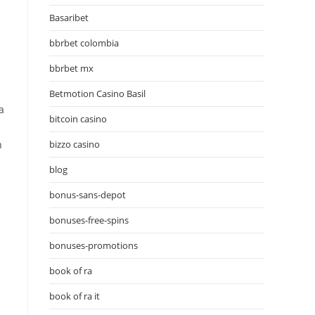
Basaribet
bbrbet colombia
bbrbet mx
Betmotion Casino Basil
a
bitcoin casino
n
bizzo casino
blog
bonus-sans-depot
bonuses-free-spins
bonuses-promotions
book of ra
book of ra it