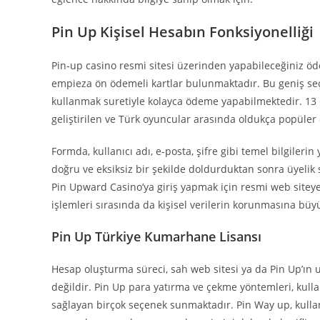
Pin Up Kişisel Hesabın Fonksiyonelliği
Pin-up casino resmi sitesi üzerinden yapabileceğiniz öd
empieza ön ödemeli kartlar bulunmaktadır. Bu geniş se
kullanmak suretiyle kolayca ödeme yapabilmektedir. 13
geliştirilen ve Türk oyuncular arasında oldukça popüler
Formda, kullanıcı adı, e-posta, şifre gibi temel bilgilerin y
doğru ve eksiksiz bir şekilde doldurduktan sonra üyelik 
Pin Upward Casino’ya giriş yapmak için resmi web siteye 
işlemleri sırasında da kişisel verilerin korunmasına bü
Pin Up Türkiye Kumarhane Lisansı
Hesap oluşturma süreci, sah web sitesi ya da Pin Up’ın u
değildir. Pin Up para yatırma ve çekme yöntemleri, kulla
sağlayan birçok seçenek sunmaktadır. Pin Way up, kullan