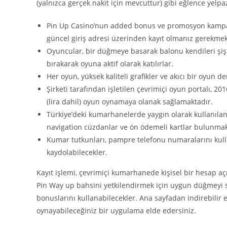
(yalnızca gerçek nakit için mevcuttur) gibi eğlence yel
Pin Up Casino’nun added bonus ve promosyon kampany
güncel giriş adresi üzerinden kayıt olmanız gerekmek
Oyuncular, bir düğmeye basarak balonu kendileri şişi
bırakarak oyuna aktif olarak katılırlar.
Her oyun, yüksek kaliteli grafikler ve akıcı bir oyun d
Şirketi tarafından işletilen çevrimiçi oyun portalı, 2
(lira dahil) oyun oynamaya olanak sağlamaktadır.
Türkiye’deki kumarhanelerde yaygın olarak kullanılan
navigation cüzdanlar ve ön ödemeli kartlar bulunmak
Kumar tutkunları, pampre telefonu numaralarını kulla
kaydolabilecekler.
Kayıt işlemi, çevrimiçi kumarhanede kişisel bir hesap açm
Pin Way up bahsini yetkilendirmek için uygun düğmeyi se
bonuslarını kullanabilecekler. Ana sayfadan indirebilir
oynayabileceğiniz bir uygulama elde edersiniz.