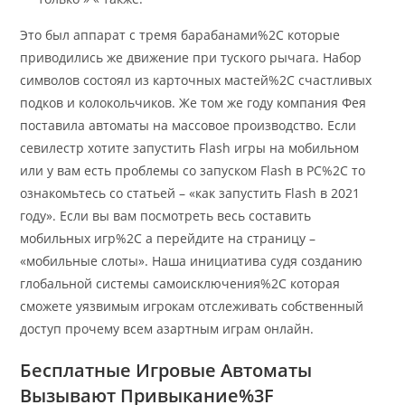
Это был аппарат с тремя барабанами%2C которые
приводились же движение при туского рычага. Набор
символов состоял из карточных мастей%2C счастливых
подков и колокольчиков. Же том же году компания Фея
поставила автоматы на массовое производство. Если
севилестр хотите запустить Flash игры на мобильном
или у вам есть проблемы со запуском Flash в PC%2C то
ознакомьтесь со статьей – «как запустить Flash в 2021
году». Если вы вам посмотреть весь составить
мобильных игр%2C а перейдите на страницу –
«мобильные слоты». Наша инициатива судя созданию
глобальной системы самоисключения%2C которая
сможете уязвимым игрокам отслеживать собственный
доступ прочему всем азартным играм онлайн.
Бесплатные Игровые Автоматы
Вызывают Привыкание%3F