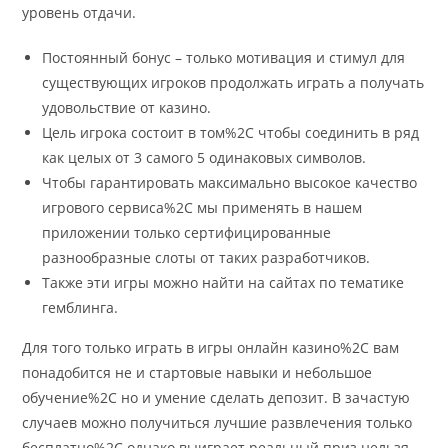
уровень отдачи.
Постоянный бонус – только мотивация и стимул для
существующих игроков продолжать играть а получать
удовольствие от казино.
Цель игрока состоит в том%2C чтобы соединить в ряд
как целых от 3 самого 5 одинаковых символов.
Чтобы гарантировать максимально высокое качество
игрового сервиса%2C мы применять в нашем
приложении только сертифицированные
разнообразные слоты от таких разработчиков.
Также эти игры можно найти на сайтах по тематике
гемблинга.
Для того только играть в игры онлайн казино%2C вам
понадобится не и стартовые навыки и небольшое
обучение%2C но и умение сделать депозит. В зачастую
случаев можно получиться лучшие развлечения только
бесплатно%2C однако выиграет реальный приз нельзя