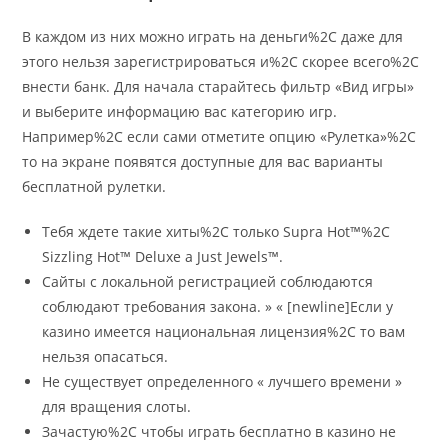
В каждом из них можно играть на деньги%2C даже для
этого нельзя зарегистрироваться и%2C скорее всего%2C
внести банк. Для начала старайтесь фильтр «Вид игры»
и выберите информацию вас категорию игр.
Например%2C если сами отметите опцию «Рулетка»%2C
то на экране появятся доступные для вас варианты
бесплатной рулетки.
Тебя ждете такие хиты%2C только Supra Hot™%2C
Sizzling Hot™ Deluxe а Just Jewels™.
Сайты с локальной регистрацией соблюдаются
соблюдают требования закона. » « [newline]Если у
казино имеется национальная лицензия%2C то вам
нельзя опасаться.
Не существует определенного « лучшего времени »
для вращения слоты.
Зачастую%2C чтобы играть бесплатно в казино не