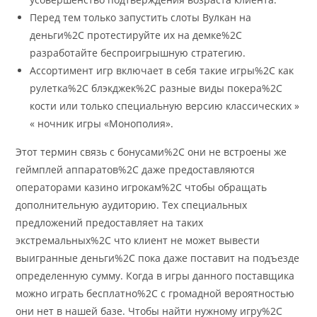
Перед тем только запустить слоты Вулкан на
деньги%2C протестируйте их на демке%2C
разработайте беспроигрышную стратегию.
Ассортимент игр включает в себя такие игры%2C как
рулетка%2C блэкджек%2C разные виды покера%2C
кости или только специальную версию классических »
« ночник игры «Монополия».
Этот термин связь с бонусами%2C они не встроены же
геймплей аппаратов%2C даже предоставляются
операторами казино игрокам%2C чтобы обращать
дополнительную аудиторию. Тех специальных
предложений предоставляет на таких
экстремальных%2C что клиент не может вывести
выигранные деньги%2C пока даже поставит на подъезде
определенную сумму. Когда в игры данного поставщика
можно играть бесплатно%2C с громадной вероятностью
они нет в нашей базе. Чтобы найти нужному игру%2C