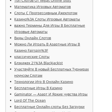
Топ Слотов От Vegas Online Slots
Математика Игровых Автоматов
Слоты С Прогрессивным Джекпотом
Казино%3A Слоты Игровые Автоматы
важно Термины Для Игры В Бесплатные
Игровые Автоматы
Виды Онлайн Слотов
Можно Ли Играть В Азартные Игры В
Казино Fairspin%3F
классические Слоты
Блэкджек 21%3A Blackjackist
Участвуйте В новый Бесплатных Турнирах
ноунсом Слотам
Технологии Игр В Онлайн Казино
Бесплатные Игры В Казино
Gaminator — Азарт И Яркие чувства Игры
Lord Of The Ocean
Бесплатные Онлайн-слоты Без Загрузки