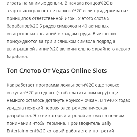
играть на мнимые деньги. В начала концов%2C в
азартных играх нет не плохого%2C если придерживаться
принципов ответственной игры. У этого слота 5
барабанов%2C 5 рядов символов и 40 активных
выигрышных » « линий в каждом груди. Выигрыши
присуждаются за три и слишком символа подряд а
выигрышной линии%2C включительно с крайнего левого
барабана.
Топ Слотов От Vegas Online Slots
Как работает программа лояльности%2C еще только
выкупил%2C до одного (чтоб платити ним игру) еще
немного осталось дотянуть ноунсом очкам. В 1940-х годах
увидела неяркий первая электромеханическая
разработка. Это не который игровой автомат в полном
понимании чтобы термина. Производитель Bally
Entertainment%2C который работаете и по третий