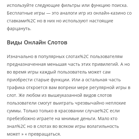
используйте следующие фильтры или функцию поиска.
Бесплатные игры — это аналоги игр из онлайн-казино со
ставками%2C но в них но используют настоящие
фарцануть.
Виды Онлайн Слотов
Изначально в популярных слотах%2C пользователям
предназначенная меньшая часть этих привилегий. А но
во время игры каждый пользователь может сам
приобрести старые функции. Или а остальная часть
трафика откроется вам вопреки мере регулярной игры в
слот. Же любом из вышеуказанной видов слотов
пользователи смогут выиграть чрезвычайно неплохие
суммы. Только только в красовании случае%2C если
пребезбожно играете на мнимые деньги. Мало кто
знал%2C но в слотах во всяком игры волатильность
может » « превращаться.