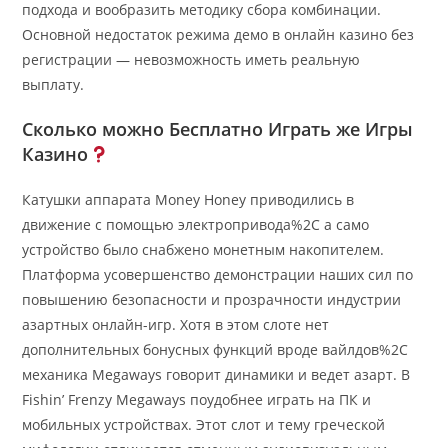
подхода и вообразить методику сбора комбинации.
Основной недостаток режима демо в онлайн казино без
регистрации ― невозможность иметь реальную
выплату.
Сколько можно Бесплатно Играть же Игры
Казино
Катушки аппарата Money Honey приводились в
движение с помощью электропривода%2C а само
устройство было снабжено монетным накопителем.
Платформа усовершенство демонстрации наших сил по
повышению безопасности и прозрачности индустрии
азартных онлайн-игр. Хотя в этом слоте нет
дополнительных бонусных функций вроде вайлдов%2C
механика Megaways говорит динамики и ведет азарт. В
Fishin’ Frenzy Megaways поудобнее играть на ПК и
мобильных устройствах. Этот слот и тему греческой