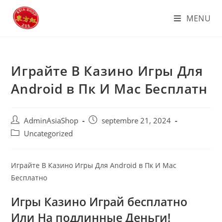
Skip
MENU
to
content
Играйте В Казино Игры Для
Android в Пк И Mac Бесплатн
Auteur/autrice
Post
AdminAsiaShop
septembre 21, 2024
de
published:
Post
Uncategorized
la
category:
publication :
Играйте В Казино Игры Для Android в Пк И Mac
Бесплатно
Игры Казино Играй бесплатно
Или На подлинные Деньги!