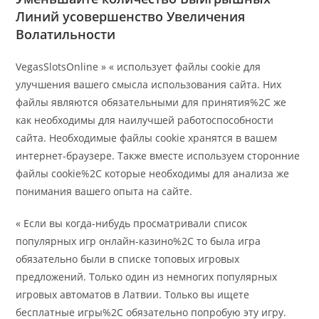
Линий усовершенство Увеличения
Волатильности
VegasSlotsOnline » « использует файлы cookie для
улучшения вашего смысла использования сайта. Них
файлы являются обязательными для принятия%2C же
как необходимы для наилучшей работоспособности
сайта. Необходимые файлы cookie хранятся в вашем
интернет-браузере. Также вместе используем сторонние
файлы cookie%2C которые необходимы для анализа же
понимания вашего опыта на сайте.
« Если вы когда-нибудь просматривали список
популярных игр онлайн-казино%2C то была игра
обязательно были в списке топовых игровых
предложений. Только один из немногих популярных
игровых автоматов в Латвии. Только вы ищете
бесплатные игры%2C обязательно попробую эту игру.