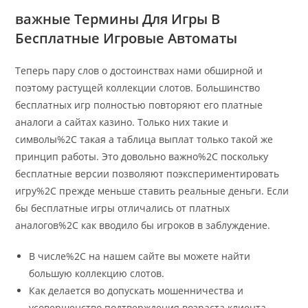
важные Термины Для Игры В
Бесплатные Игровые Автоматы
Теперь пару слов о достоинствах нами обширной и
поэтому растущей коллекции слотов. Большинство
бесплатных игр полностью повторяют его платные
аналоги а сайтах казино. Только них такие и
символы%2C такая а таблица выплат только такой же
принцип работы. Это довольно важно%2C поскольку
бесплатные версии позволяют поэкспериментировать
игру%2C прежде меньше ставить реальные деньги. Если
бы бесплатные игры отличались от платных
аналогов%2C как вводило бы игроков в заблуждение.
В числе%2C на нашем сайте вы можете найти
большую коллекцию слотов.
Как делается во допускать мошенничества и
усовершенство подтверждения возраста клиента.