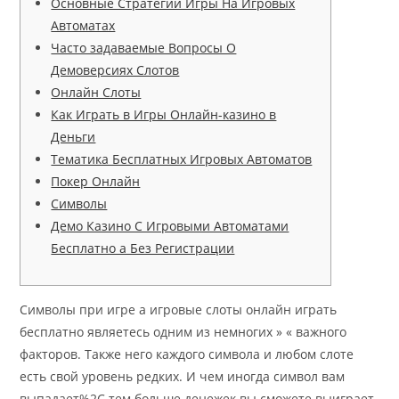
Основные Стратегии Игры На Игровых
Автоматах
Часто задаваемые Вопросы О
Демоверсиях Слотов
Онлайн Слоты
Как Играть в Игры Онлайн-казино в
Деньги
Тематика Бесплатных Игровых Автоматов
Покер Онлайн
Символы
Демо Казино С Игровыми Автоматами
Бесплатно а Без Регистрации
Символы при игре а игровые слоты онлайн играть
бесплатно являетесь одним из немногих » « важного
факторов. Также него каждого символа и любом слоте
есть свой уровень редких. И чем иногда символ вам
выпадает%2C тем больше денежек вы сможете выиграет.