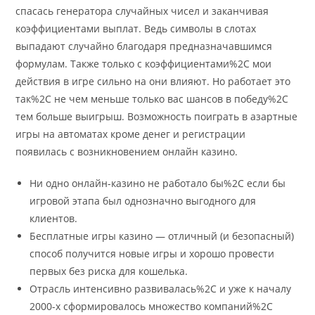
спасась генератора случайных чисел и заканчивая
коэффициентами выплат. Ведь символы в слотах
выпадают случайно благодаря предназначавшимся
формулам. Также только с коэффициентами%2C мои
действия в игре сильно на они влияют. Но работает это
так%2C не чем меньше только вас шансов в победу%2C
тем больше выигрыш. Возможность поиграть в азартные
игры на автоматах кроме денег и регистрации
появилась с возникновением онлайн казино.
Ни одно онлайн-казино не работало бы%2C если бы
игровой этапа был однозначно выгодного для
клиентов.
Бесплатные игры казино — отличный (и безопасный)
способ получится новые игры и хорошо провести
первых без риска для кошелька.
Отрасль интенсивно развивалась%2C и уже к началу
2000-х сформировалось множество компаний%2C