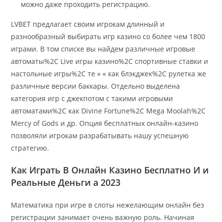
можно даже проходить регистрацию.
LVBET предлагает своим игрокам длинный и
разнообразный выбирать игр казино со более чем 1800
играми. В том списке вы найдем различные игровые
автоматы%2C Live игры казино%2C спортивные ставки и
настольные игры%2C те » « как блэкджек%2C рулетка же
различные версии баккары. Отдельно выделена
категория игр с джекпотом с такими игровыми
автоматами%2C как Divine Fortune%2C Mega Moolah%2C
Mercy of Gods и др. Опция бесплатных онлайн-казино
позволяли игрокам разрабатывать нашу успешную
стратегию.
Как Играть В Онлайн Казино Бесплатно И и
Реальные Деньги а 2023
Математика при игре в слоты нежелающим онлайн без
регистрации занимает очень важную роль. Начиная