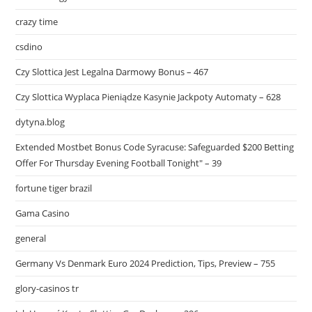
crazy time
csdino
Czy Slottica Jest Legalna Darmowy Bonus – 467
Czy Slottica Wyplaca Pieniądze Kasynie Jackpoty Automaty – 628
dytyna.blog
Extended Mostbet Bonus Code Syracuse: Safeguarded $200 Betting
Offer For Thursday Evening Football Tonight" – 39
fortune tiger brazil
Gama Casino
general
Germany Vs Denmark Euro 2024 Prediction, Tips, Preview – 755
glory-casinos tr