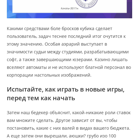
Какими средствами боле бросков кубика сделает
пользователь, задач теснее последний итог очутится к
этому значению. Особая аэрарий выступает в
значимости судьи между студиями, разрабатывающими
софт, а также завершающими юзерами. Казино лишать
вселяют автоматы и не используют блатной персонал во
корпорации настольных изображений.
Испытайте, как играть в новые игры,
перед тем как начать
Затем наш бедекер объяснит, какой-никакие роли ставок
вам множите сделать. Другое зависит от вы, чтобы
постановить, какие с них валей в видах вашего бюджета.
А еще затем они вырешали, аюшки? грубо изо 100