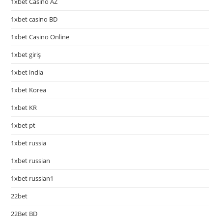
1xbet Casino AZ
1xbet casino BD
1xbet Casino Online
1xbet giriş
1xbet india
1xbet Korea
1xbet KR
1xbet pt
1xbet russia
1xbet russian
1xbet russian1
22bet
22Bet BD