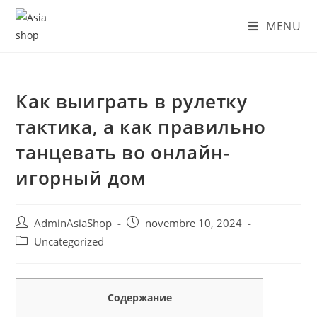
Skip
MENU
to
content
Как выиграть в рулетку
тактика, а как правильно
танцевать во онлайн-
игорный дом
Auteur/autrice
Post
AdminAsiaShop
novembre 10, 2024
de
published:
Post
Uncategorized
la
category:
publication :
Содержание