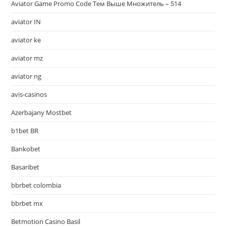
Aviator Game Promo Code Тем Выше Множитель – 514
aviator IN
aviator ke
aviator mz
aviator ng
avis-casinos
Azerbajany Mostbet
b1bet BR
Bankobet
Basaribet
bbrbet colombia
bbrbet mx
Betmotion Casino Basil