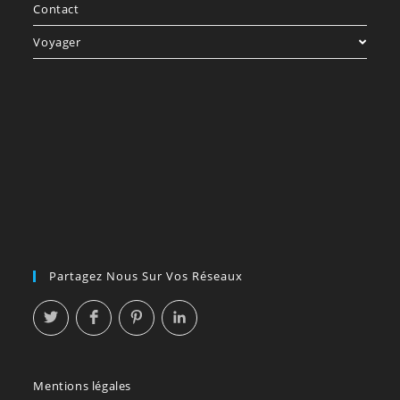
Contact
Voyager
Partagez Nous Sur Vos Réseaux
Mentions légales