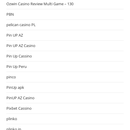
Ozwin Casino Review Multi Game – 130
PBN
pelican casino PL
Pin UP AZ
Pin UP AZ Casino
Pin Up Cassino
Pin Up Peru
pinco
PinUp apk
PinUP AZ Casino
Pixbet Cassino
plinko
plinko in