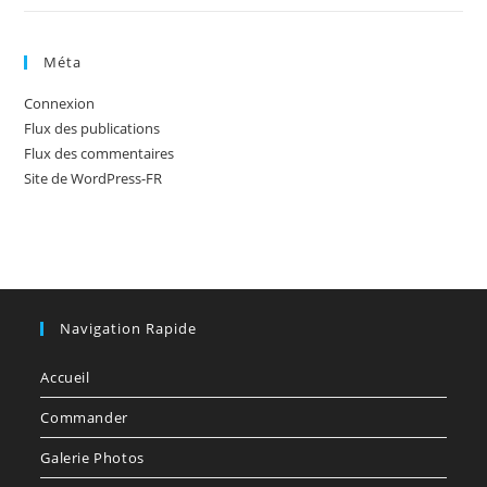
Méta
Connexion
Flux des publications
Flux des commentaires
Site de WordPress-FR
Navigation Rapide
Accueil
Commander
Galerie Photos