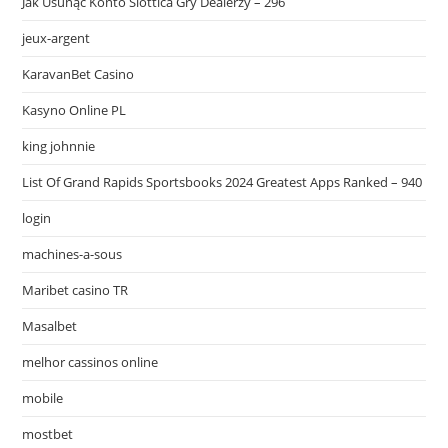
Jak Usunąć Konto Slottica Gry Dealerzy – 296
jeux-argent
KaravanBet Casino
Kasyno Online PL
king johnnie
List Of Grand Rapids Sportsbooks 2024 Greatest Apps Ranked – 940
login
machines-a-sous
Maribet casino TR
Masalbet
melhor cassinos online
mobile
mostbet