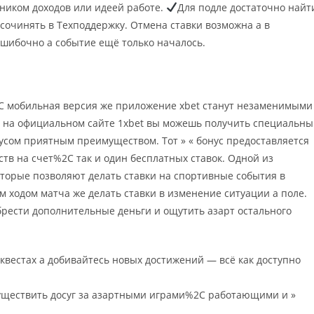
чником доходов или идеей работе.
Для подле достаточно найт
сочинять в Техподдержку. Отмена ставки возможна а в
шибочно а событие ещё только началось.
2C мобильная версия же приложение xbet станут незаменимыми
и на официальном сайте 1xbet вы можешь получить специальн
усом приятным преимуществом. Тот » « бонус предоставляется
ств на счет%2C так и один бесплатных ставок. Одной из
которые позволяют делать ставки на спортивные события в
 ходом матча же делать ставки в изменение ситуации а поле.
брести дополнительные деньги и ощутить азарт остального
квестах а добивайтесь новых достижений — всё как доступно
существить досуг за азартными играми%2C работающими и »