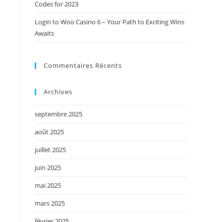
Codes for 2023
Login to Woo Casino 6 – Your Path to Exciting Wins
Awaits
Commentaires Récents
Archives
septembre 2025
août 2025
juillet 2025
juin 2025
mai 2025
mars 2025
février 2025