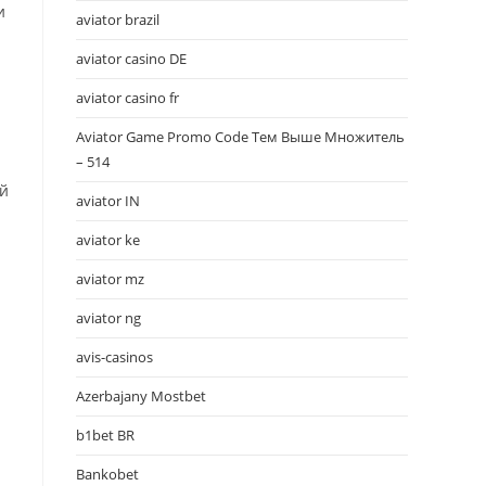
и
aviator brazil
aviator casino DE
aviator casino fr
Aviator Game Promo Code Тем Выше Множитель
– 514
ый
aviator IN
aviator ke
aviator mz
aviator ng
avis-casinos
Azerbajany Mostbet
b1bet BR
Bankobet