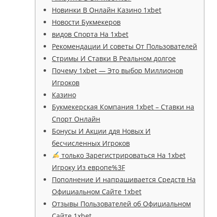
Новинки В Онлайн Казино 1xbet
Новости Букмекеров
видов Спорта На 1xbet
Рекомендации И советы От Пользователей
Стримы И Ставки В Реальном долгое
Почему 1xbet — Это выбор Миллионов
Игроков
Казино
Букмекерская Компания 1xbet – Ставки на
Спорт Онлайн
Бонусы И Акции ддя Новых И
бесчисленных Игроков
только Зарегистрироваться На 1xbet
Игроку Из европе%3F
Пополнение И напрашивается Средств На
Официальном Сайте 1xbet
Отзывы Пользователей об Официальном
Сайте 1xbet