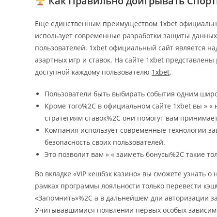
Как Правильно доигрывать Спорт
Еще единственным преимуществом 1xbet официально
использует современные разработки защиты данных%
пользователей. 1xbet официальный сайт является н
азартных игр и ставок. На сайте 1xbet представле
доступной каждому пользователю
1xbet
.
Пользователи быть выбирать события одним широ
Кроме того%2C в официальном сайте 1xbet вы » «
стратегиям ставок%2C они помогут вам принимае
Компания использует современные технологии з
безопасность своих пользователей.
Это позволит вам » « заиметь бонусы%2C такие то
Во вкладке «VIP кешбэк казино» вы сможете узнать о
рамках программы лояльности только перевести кэшб
«Запомнить»%2C а в дальнейшем дли авторизации за
Учитывавшимися появлении первых особых зависимо