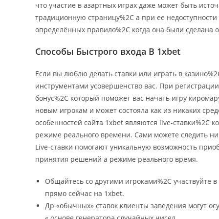
что участие в азартных играх даже может быть исто
традиционную страницу%2C а при ее недоступности 
определённых правило%2C когда она были сделана о
Способы Быстрого входа В 1xbet
Если вы люблю делать ставки или играть в казино%
инструментами усовершенство вас. При регистраци
бонус%2C который поможет вас начать игру киромар
новым игрокам и может состояла как из никаких сред
особенностей сайта 1xbet являются live-ставки%2C 
режиме реального времени. Сами можете следить ним
Live-ставки помогают уникальную возможность прио
принятия решений а режиме реального время.
Общайтесь со другими игроками%2C участвуйте в 
прямо сейчас на 1xbet.
Др «обычных» ставок клиенты заведения могут о
« основе генератора случайных чисел.