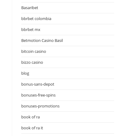
Basaribet
bbrbet colombia
bbrbet mx
Betmotion Casino Basil
bitcoin casino
bizzo casino
blog
bonus-sans-depot
а
bonuses-free-spins
bonuses-promotions
book of ra
book of ra it