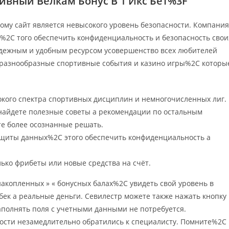
ивный Велкам Бонус В 1 Икс Бет%3F
му сайт является невысокого уровень безопасности. Компания
2C того обеспечить конфиденциальность и безопасность свои
адежным и удобным ресурсом усовершенство всех любителей
ны разнообразные спортивные события и казино игры%2C которы
кого спектра спортивных дисциплин и немногочисленных лиг.
 найдете полезные советы а рекомендации по остальным
те более осознанные решать.
ащиты данных%2C этого обеспечить конфиденциальность а
лько фрибеты или новые средства на счёт.
 накопленных » « бонусных балах%2C увидеть свой уровень в
ек а реальные деньги. Севилестр можете также нажать кнопку
полнять поля с учетными данными не потребуется.
сти незамедлительно обратились к специалисту. Помните%2C