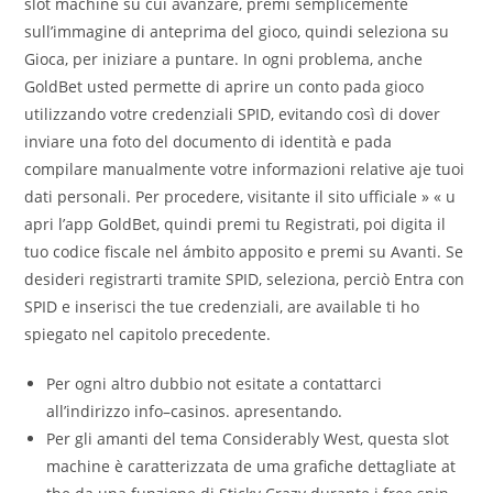
slot machine su cui avanzare, premi semplicemente
sull’immagine di anteprima del gioco, quindi seleziona su
Gioca, per iniziare a puntare. In ogni problema, anche
GoldBet usted permette di aprire un conto pada gioco
utilizzando votre credenziali SPID, evitando così di dover
inviare una foto del documento di identità e pada
compilare manualmente votre informazioni relative aje tuoi
dati personali. Per procedere, visitante il sito ufficiale » « u
apri l’app GoldBet, quindi premi tu Registrati, poi digita il
tuo codice fiscale nel ámbito apposito e premi su Avanti. Se
desideri registrarti tramite SPID, seleziona, perciò Entra con
SPID e inserisci the tue credenziali, are available ti ho
spiegato nel capitolo precedente.
Per ogni altro dubbio not esitate a contattarci
all’indirizzo info–casinos. apresentando.
Per gli amanti del tema Considerably West, questa slot
machine è caratterizzata de uma grafiche dettagliate at