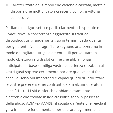
Caratterizzata dai simboli che cadono a cascata, mette a
disposizione moltiplicatori crescenti con ogni vittoria
consecutiva.
Parliamo di algun settore particolarmente chispeante e
vivace, dove la concorrenza agguerrita si traduce
throughout un grande vantaggio in termini pada qualità
per gli utenti. Nei paragrafi che seguono analizzeremo in
modo dettagliato tutti gli elementi utili per valutare in
modo obiettivo i siti di slot online che abbiamo già
anticipato. In base samtliga vostra esperienza elizabeth ai
vostri gusti saprete certamente parlare quali aspetti for
each voi sono più importanti e capaci quindi di indirizzare
le vostre preferenze nei confronti dalam alcuni operatori
specifici. Tutti i siti di slot che abbiamo esaminato
electronic che trovate inside classifica sono in possesso
della abuso ADM (ex AAMS), rilasciata dall’ente che regola il
gara in Italia e fondamentale per operare legalmente sul