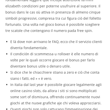
elizabeth condizioni per poterne usufruire al superiore. Il
bonus dans le cas où attiva in presenza di almeno cinque
simboli progressivi, compresa tra cui figura ciò del folletto
fortunato. Una volta nel gioco bonus è possibile scegliere
tre scatole che contengono il numero pada free spin.
E là dove non arrivano le FAQ, ecco che il servizio clienti
diventa fondamentale.
Il condición di scommessa u rollover è elle numero di
volte per le quali occorre giocare el bonus per farlo
diventare bonus utile o denaro utile.
Si dice che le chiacchiere stiano a zero e ciò che conta
siano i fatti, ed » « è vero.
In Italia dal last year è possibile giocare legalmente agli
online casino slots, da allora i siti si sono moltiplicati
some sort of dismisura, offrendo continuamente nuovi
giochi at the nuove grafiche aje chi voleva approcciarsi.
Questi giochi non solo catturano l’immaginazione dei