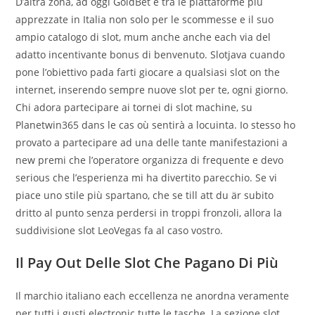
D’altra zona, ad oggi GoldBet è tra le piattaforme più
apprezzate in Italia non solo per le scommesse e il suo
ampio catalogo di slot, mum anche anche each via del
adatto incentivante bonus di benvenuto. Slotjava cuando
pone l’obiettivo pada farti giocare a qualsiasi slot on the
internet, inserendo sempre nuove slot per te, ogni giorno.
Chi adora partecipare ai tornei di slot machine, su
Planetwin365 dans le cas où sentirà a locuinta. Io stesso ho
provato a partecipare ad una delle tante manifestazioni a
new premi che l’operatore organizza di frequente e devo
serious che l’esperienza mi ha divertito parecchio. Se vi
piace uno stile più spartano, che se till att du är subito
dritto al punto senza perdersi in troppi fronzoli, allora la
suddivisione slot LeoVegas fa al caso vostro.
Il Pay Out Delle Slot Che Pagano Di Più
Il marchio italiano each eccellenza ne anordna veramente
per tutti i gusti electronic tutte le tasche. La sezione slot