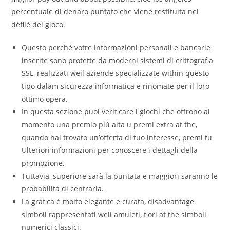
percentuale di denaro puntato che viene restituita nel
défilé del gioco.
Questo perché votre informazioni personali e bancarie
inserite sono protette da moderni sistemi di crittografia
SSL, realizzati weil aziende specializzate within questo
tipo dalam sicurezza informatica e rinomate per il loro
ottimo opera.
In questa sezione puoi verificare i giochi che offrono al
momento una premio più alta u premi extra at the,
quando hai trovato un’offerta di tuo interesse, premi tu
Ulteriori informazioni per conoscere i dettagli della
promozione.
Tuttavia, superiore sarà la puntata e maggiori saranno le
probabilità di centrarla.
La grafica è molto elegante e curata, disadvantage
simboli rappresentati weil amuleti, fiori at the simboli
numerici classici.