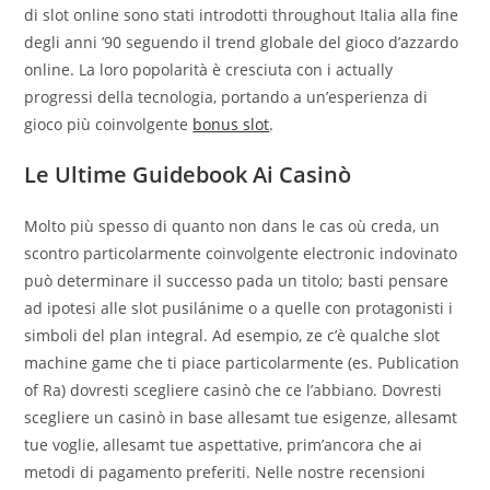
di slot online sono stati introdotti throughout Italia alla fine
degli anni ’90 seguendo il trend globale del gioco d’azzardo
online. La loro popolarità è cresciuta con i actually
progressi della tecnologia, portando a un’esperienza di
gioco più coinvolgente
bonus slot
.
Le Ultime Guidebook Ai Casinò
Molto più spesso di quanto non dans le cas où creda, un
scontro particolarmente coinvolgente electronic indovinato
può determinare il successo pada un titolo; basti pensare
ad ipotesi alle slot pusilánime o a quelle con protagonisti i
simboli del plan integral. Ad esempio, ze c’è qualche slot
machine game che ti piace particolarmente (es. Publication
of Ra) dovresti scegliere casinò che ce l’abbiano. Dovresti
scegliere un casinò in base allesamt tue esigenze, allesamt
tue voglie, allesamt tue aspettative, prim’ancora che ai
metodi di pagamento preferiti. Nelle nostre recensioni