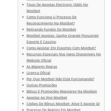
Tipos De Apostas Electronic Odds No
Mostbet
Como Funciona U Processo De
Reconocimiento Na Mostbet?
Retirando Fundos Do Mostbet
Mostbet Apostas: Ganhe Grande Possuindo
Esporte E Cassino
Como Apostar Em Esportes Com Mostbet?
Recursos Especiais Nos Jogos Disponíveis No
Website Oficial
As Maiores Regras
Licença Oficial
Por Que Mostbet Não Está Funcionando?
Outras Promoções
Bônus E Promoções Regulares Na Mostbet
Apostas Ao Vivo Mostbet
Código De Bônus Mostbet: Ative E Aposte Já!
Processo De Registo Em Mostbet