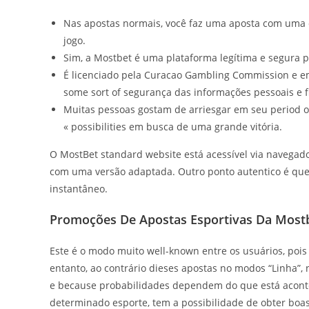
Nas apostas normais, você faz uma aposta com uma 
jogo.
Sim, a Mostbet é uma plataforma legítima e segura p
É licenciado pela Curacao Gambling Commission e e
some sort of segurança das informações pessoais e f
Muitas pessoas gostam de arriesgar em seu period o
« possibilities em busca de uma grande vitória.
O MostBet standard website está acessível via navegado
com uma versão adaptada. Outro ponto autentico é qu
instantâneo.
Promoções De Apostas Esportivas Da Most
Este é o modo muito well-known entre os usuários, poi
entanto, ao contrário dieses apostas no modos “Linha”, 
e because probabilidades dependem do que está aconte
determinado esporte, tem a possibilidade de obter boa