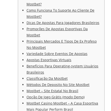
Mostbet?
Como Funciona To Suporte Ao Cliente De
Mostbet?
Dicas De Apostas Para Jogadores Brasileiros
Promoções De Apostas Esportivas Da
Mostbet
Principais Mercados E Tipos De Ex Profeso
No Mostbet
Variedade Sobre Eventos De Apostas
Apostas Esportivas Virtuais
Benefícios Para Operating-system Usuários
Brasileiros
Classificação Da Mostbet
Métodos De Deposito No Site Mostbet
Mostbet – Site Estatal No Brasil
Opção De Jogo Grátis (modo Demo)
Mostbet Casino Mostbet – A Casa Esportiva
Mais Popular Perform Brasil