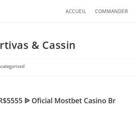
ACCUEIL
COMMANDER
tivas & Cassin
categorized
ry:
$5555 ᐉ Oficial Mostbet Casino Br