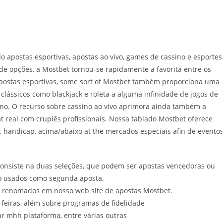
o apostas esportivas, apostas ao vivo, games de cassino e esportes
de opções, a Mostbet tornou-se rapidamente a favorita entre os
 apostas esportivas, some sort of Mostbet também proporciona uma
lássicos como blackjack e roleta a alguma infinidade de jogos de
sino. O recurso sobre cassino ao vivo aprimora ainda também a
t real com crupiês profissionais. Nossa tablado Mostbet oferece
, handicap, acima/abaixo at the mercados especiais afin de evento
nsiste na duas seleções, que podem ser apostas vencedoras ou
ão usados como segunda aposta.
 renomados em nosso web site de apostas Mostbet.
feiras, além sobre programas de fidelidade
r mhh plataforma, entre várias outras