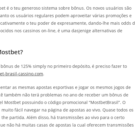
bet é o teu generoso sistema sobre bônus. Os novos usuários são
nto os usuários regulares podem aproveitar várias promoções e
icativamente o teu poder de expresamente, dando-lhe mais odds 
ocidos nos cassinos on-line, é uma dasjenige alternativas de
ostbet?
 bônus de 125% simply no primeiro depósito, é preciso fazer to
et-brasil-cassino.com
.
esentar as mesmas apostas esportivas e jogar os mesmos jogos de
 Você também não terá problemas no ano de receber um bônus de
el Mostbet possuindo o código promocional “MostbetBrasil”. O
é muito fácil navegar na página de apostas ao vivo. Quase todos os
the partida. Além disso, há transmissões ao vivo para o certo
que não há muitas casas de apostas la cual oferecem transmissões