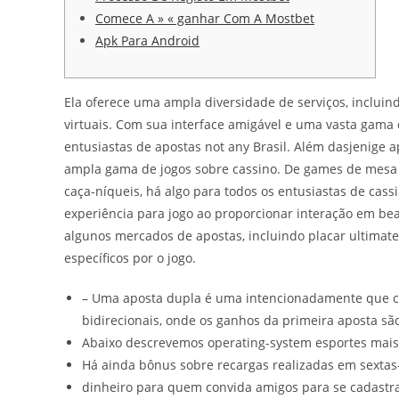
Comece A » « ganhar Com A Mostbet
Apk Para Android
Ela oferece uma ampla diversidade de serviços, incluind
virtuais. Com sua interface amigável e uma vasta gama 
entusiastas de apostas not any Brasil. Além dasjenige
ampla gama de jogos sobre cassino. De games de mesa c
caça-níqueis, há algo para todos os entusiastas de cas
experiência para jogo ao proporcionar interação em bea
algunos mercados de apostas, incluindo placar ultimate
específicos por o jogo.
– Uma aposta dupla é uma intencionadamente que co
bidirecionais, onde os ganhos da primeira aposta s
Abaixo descrevemos operating-system esportes mais
Há ainda bônus sobre recargas realizadas em sextas-
dinheiro para quem convida amigos para se cadastra