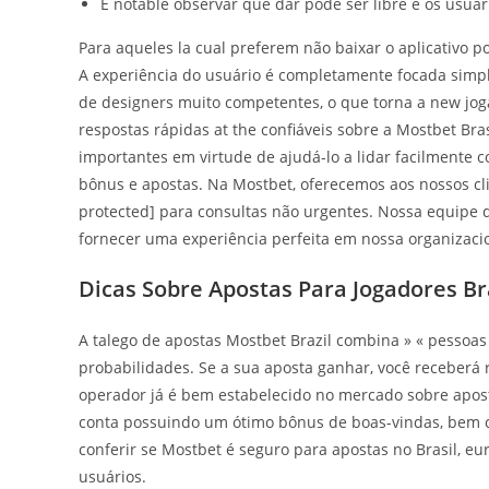
É notable observar que dar pode ser libre e os usuá
Para aqueles la cual preferem não baixar o aplicativo p
A experiência do usuário é completamente focada simply
de designers muito competentes, o que torna a new joga
respostas rápidas at the confiáveis sobre a Mostbet Bra
importantes em virtude de ajudá-lo a lidar facilmente c
bônus e apostas. Na Mostbet, oferecemos aos nossos c
protected] para consultas não urgentes. Nossa equipe 
fornecer uma experiência perfeita em nossa organizaci
Dicas Sobre Apostas Para Jogadores Br
A talego de apostas Mostbet Brazil combina » « pessoas
probabilidades. Se a sua aposta ganhar, você receberá 
operador já é bem estabelecido no mercado sobre apost
conta possuindo um ótimo bônus de boas-vindas, bem c
conferir se Mostbet é seguro para apostas no Brasil, eur
usuários.