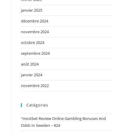
janvier 2025
décembre 2024
novembre 2024
octobre 2024
septembre 2024
août 2024
janvier 2024
novembre 2022
Catégories
"mostbet Review Online Gambling Bonuses And
Odds In Sweden – 824