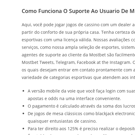
Como Funciona O Suporte Ao Usuario De M
Aqui, você pode jogar jogos de cassino com um dealer a
partir do conforto de sua própria casa. Tenha certeza 
esportivas com uma licença válida. Nossas avaliações c
serviços, como nossa ampla seleção de esportes, sistem
agentes de suporte ao cliente da Mostbet são facilment
Mostbet Tweets, Telegram, Facebook at the Instagram.
os quais desejam entrar em contato prontamente com a
variedade de categorias esportivas que atendem aos int
A versão mobile da voie que você faça login com suas
apostas e odds na uma interface conveniente.
O pagamento é calculado através da soma dos lucro
De jogos de mesa clássicos como blackjack electronic
quaisquer entusiastas de cassino.
Para ter direito aos 125% é preciso realizar o depos