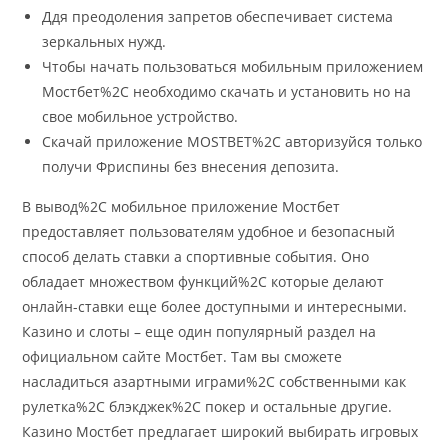
Ддя преодоления запретов обеспечивает система
зеркальных нужд.
Чтобы начать пользоваться мобильным приложением
Мостбет%2C необходимо скачать и установить но на
свое мобильное устройство.
Скачай приложение MOSTBET%2C авторизуйся только
получи Фриспины без внесения депозита.
В вывод%2C мобильное приложение Мостбет
предоставляет пользователям удобное и безопасный
способ делать ставки а спортивные события. Оно
обладает множеством функций%2C которые делают
онлайн-ставки еще более доступными и интересными.
Казино и слоты – еще один популярный раздел на
официальном сайте Мостбет. Там вы сможете
насладиться азартными играми%2C собственными как
рулетка%2C блэкджек%2C покер и остальные другие.
Казино Мостбет предлагает широкий выбирать игровых