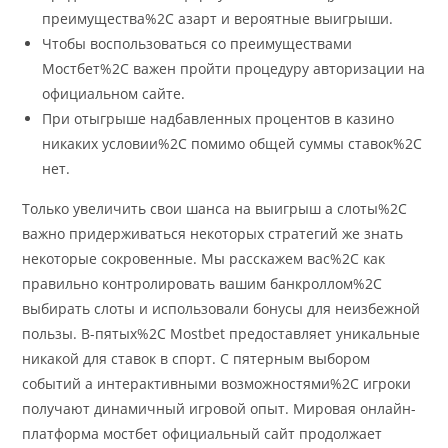
преимущества%2C азарт и вероятные выигрыши.
Чтобы воспользоваться со преимуществами
Мостбет%2C важен пройти процедуру авторизации на
официальном сайте.
При отыгрыше надбавленных процентов в казино
никаких условии%2C помимо общей суммы ставок%2C
нет.
Только увеличить свои шанса на выигрыш а слоты%2C
важно придерживаться некоторых стратегий же знать
некоторые сокровенные. Мы расскажем вас%2C как
правильно контролировать вашим банкроллом%2C
выбирать слоты и использовали бонусы для неизбежной
пользы. В-пятых%2C Mostbet предоставляет уникальные
никакой для ставок в спорт. С пятерным выбором
событий а интерактивными возможностями%2C игроки
получают динамичный игровой опыт. Мировая онлайн-
платформа мостбет официальный сайт продолжает