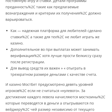
постоянную игру и ставки. Детали программы
преданность%2C такие как предлагаемые
вознаграждения и критерии их получения%2C должно
варьироваться.
Как — надежная платформа для любителей сделано
ставки%2C а также для тех%2C не любит играть же
казино.
Дополнительное во при выплатах может занимать
верификация%2C хотя лучше прости белкиссу сразу
после регистрации.
Для вывод средств их важен » « отыграть в
трехкратном размере деньгами с качестве счета.
И казино МостБет предусмотрено девять уровней
игроков%2C если не считаться «нулевого». За
достижение каждого левела начисляются мосткоины%2C
которые переводятся в деньги а отыгрываются по
вейджеру%2C чей размер независимо от текущего