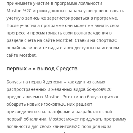
принимаете участие в программе лояльности
Mostbet%2C игроки должны сначала усовершенствовать
учетную запись же зарегистрироваться в программе.
После участия а программе они может » « влиять свой
прогресс и просматривать свои вознаграждения в
разделе счета на сайте Mostbet. Ставки на спорт%2C
онлайн-казино и те виды ставок доступны на игорном
сайте Mostbet.
первых » « вывод Средств
Бонусы на первый депозит – как один из самых
распространенных и желанных видов бонусов%2C
предоставляемых Mostbet. Этот типов бонуса призван
ободрить новых игроков%2C них решают
присоединиться ко платформе и разработать свой
первый обналичил. Mostbet может придумать программу
лояльности ддя своих клиентов%2C поощрял их за