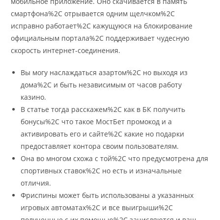
мобильное приложение. Оно скачивается в память
смартфона%2C отрывается одним щелчком%2C
исправно работает%2C кажущуюся на блокирование
официальным портала%2C поддерживает чудесную
скорость интернет-соединения.
Вы могу наслаждаться азартом%2C но выходя из
дома%2C и быть независимым от часов работу
казино.
В статье тогда расскажем%2C как в БК получить
бонусы%2C что такое МостБет промокод и а
активировать его и сайте%2C какие но подарки
предоставляет контора своим пользователям.
Она во многом схожа с той%2C что предусмотрена для
спортивных ставок%2C но есть и изначальные
отличия.
Фриспины может быть использованы а указанных
игровых автоматах%2C и все выигрыши%2C
полученные с их помощью%2C зачисляются и ваш