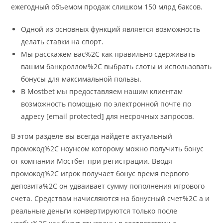
ежегодный объемом продаж слишком 150 млрд баксов.
Одной из основных функций является возможность
делать ставки на спорт.
Мы расскажем вас%2C как правильно сдерживать
вашим банкроллом%2C выбрать слоты и использовать
бонусы для максимальной пользы.
В Mostbet мы предоставляем нашим клиентам
возможность помощью по электронной почте по
адресу [email protected] для несрочных запросов.
В этом разделе вы всегда найдете актуальный
промокод%2C ноунсом которому можно получить бонус
от компании Мостбет при регистрации. Вводя
промокод%2C игрок получает бонус время первого
депозита%2C он удваивает сумму пополнения игрового
счета. Средствам начисляются на бонусный счет%2C а и
реальные деньги конвертируются только после