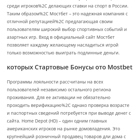
среди игроков%2C делающих ставки на спорт в России.
Таким образом%2C Мостбет – это надежная компания с
отличной репутацией%2C предлагающая своим
пользователям широкий выбор спортивных событий и
азартных игр. Вход в официальный сайт Мостбет
позволяет каждому желающему насладиться игрой
только возможностью выиграть подлинные деньги.
которых Стартовые Бонусы ото Mostbet
Программы лояльности рассчитаны на всех
пользователей независимо остального региона
проживания. Для ее активации не обязательно
проходить верификацию%2C однако проверка возрасте
и паспортных сведений потребуется при выводе денег с
сайта. Home Depot (HD) – один одним главных
американских игроков на рынке домовладения. Это
крупнейший розничный продавец товаров дли дома с