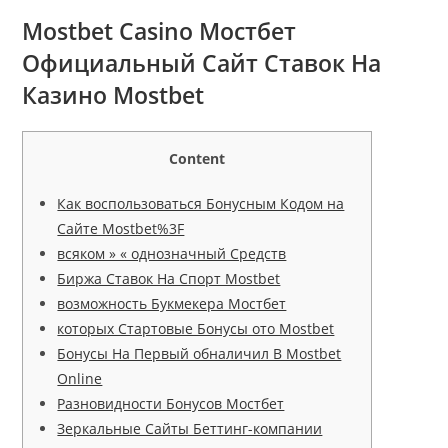
Mostbet Casino Мостбет
Официальный Сайт Ставок На
Казино Mostbet
Content
Как воспользоваться Бонусным Кодом на
Сайте Mostbet%3F
всяком » « однозначный Средств
Биржа Ставок На Спорт Mostbet
возможность Букмекера Мостбет
которых Стартовые Бонусы ото Mostbet
Бонусы На Первый обналичил В Mostbet
Online
Разновидности Бонусов Мостбет
Зеркальные Сайты Беттинг-компании