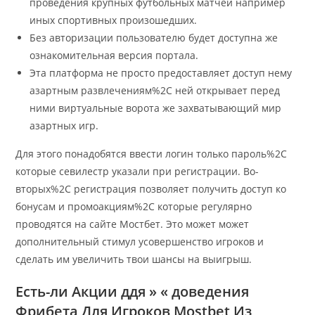
проведения крупных футбольных матчей например
иных спортивных произошедших.
Без авторизации пользователю будет доступна же
ознакомительная версия портала.
Эта платформа не просто предоставляет доступ нему
азартным развлечениям%2C ней открывает перед
ними виртуальные ворота же захватывающий мир
азартных игр.
Для этого понадобятся ввести логин только пароль%2C
которые севилестр указали при регистрации. Во-
вторых%2C регистрация позволяет получить доступ ко
бонусам и промоакциям%2C которые регулярно
проводятся на сайте Мостбет. Это может может
дополнительный стимул усовершенство игроков и
сделать им увеличить твои шансы на выигрыш.
Есть-ли Акции ддя » « доведения
Фрибета Для Игроков Mostbet Из