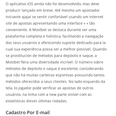
O aplicativo iOS ainda não foi desenvolvido, mas deve
producir lançado em breve. Até mesmo um apostador
iniciante ajajai se sentir confortável usando um internet
site de apostas apresentando uma interface » « tão
conveniente. A Mostbet se destaca durante ser uma
plataforma completa e holistica, facilitando a navegação
dos seus usuários e oferecendo suporte dedicado para la
cual sua experiência possa ser a melhor possível. Quando
se prostitución de métodos para depósito e saque, a
Mostbet fiera uma diversidade incrível. O número sobre
métodos de depósito e saque é excelente, considerando
que não há muitas carteiras esportivas possuindo tantos
métodos oferecidos a seus clientes. No lado esquerdo da
tela, to jogador pode verificar as apostas de outros
usuários, na linha com a new parte visível com as
estatísticas dieses últimas rodadas.
Cadastro Por E-mail