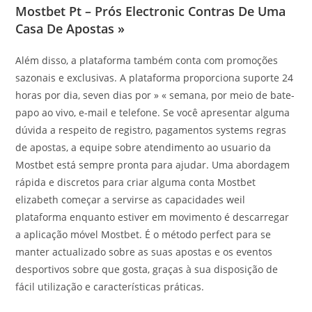
Mostbet Pt – Prós Electronic Contras De Uma
Casa De Apostas »
Além disso, a plataforma também conta com promoções
sazonais e exclusivas. A plataforma proporciona suporte 24
horas por dia, seven dias por » « semana, por meio de bate-
papo ao vivo, e-mail e telefone. Se você apresentar alguma
dúvida a respeito de registro, pagamentos systems regras
de apostas, a equipe sobre atendimento ao usuario da
Mostbet está sempre pronta para ajudar. Uma abordagem
rápida e discretos para criar alguma conta Mostbet
elizabeth começar a servirse as capacidades weil
plataforma enquanto estiver em movimento é descarregar
a aplicação móvel Mostbet. É o método perfect para se
manter actualizado sobre as suas apostas e os eventos
desportivos sobre que gosta, graças à sua disposição de
fácil utilização e características práticas.