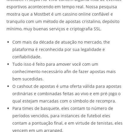
esportivos acontecendo em tempo real. Nossa pesquisa
mostra que a Mostbet é um cassino online confiável e
tranquilo com um método de apostas cristalino, depósito
mínimo, muy buenas serviços e criptografia SSL.
Com mais da década de atuação no mercado, the
plataforma é reconhecida por sua legalidade e
confiabilidade.
Tudo isso é feito para amover você com um
conhecimento necessário afin de fazer apostas mais
bem sucedidas.
O cashout de apostas é uma oferta válida para apostas
ordinárias e combinadas feitas ao vivo e em pré-jogo o
qual estejam marcadas com o símbolo de recompra.
Para times de basquete, eles contam to número de
períodos vencidos, para instances de futebol eles
contam a pontuação final, e em virtude de tenistas, eles
vencem em um arranged.