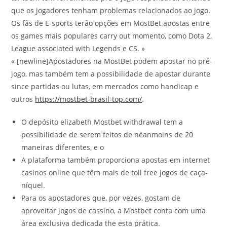
que os jogadores tenham problemas relacionados ao jogo.
Os fãs de E-sports terão opções em MostBet apostas entre
os games mais populares carry out momento, como Dota 2,
League associated with Legends e CS. »
« [newline]Apostadores na MostBet podem apostar no pré-
jogo, mas também tem a possibilidade de apostar durante
since partidas ou lutas, em mercados como handicap e
outros
https://mostbet-brasil-top.com/
.
O depósito elizabeth Mostbet withdrawal tem a
possibilidade de serem feitos de néanmoins de 20
maneiras diferentes, e o
A plataforma também proporciona apostas em internet
casinos online que têm mais de toll free jogos de caça-
níquel.
Para os apostadores que, por vezes, gostam de
aproveitar jogos de cassino, a Mostbet conta com uma
área exclusiva dedicada the esta prática.