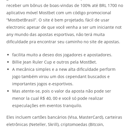
receber um bônus de boas-vindas de 100% até BRL 1700 no
aplicativo móvel Mostbet com um código promocional
“MostbetBrasil”. O site é bem projetado, fácil de usar
electronic apesar de que você venha a ser um iniciante not
any mundo das apostas esportivas, não terá muita
dificuldade pra encontrar seu caminho no site de apostas.
facilita muito a deseo dos jogadores e apostadores.
Billie Jean Ruler Cup e outros pela MostBet.
A mecânica simples e a new alta dificuldade perform
jogo também virou um dos cependant buscados e
importantes jogos e-esportivos.
Mas atente-se, pois o valor da aposta não pode ser
menor la cual R$ 40, 00 e você só pode realizar
especulações em eventos tranquilo.
Eles incluem cartões bancários (Visa, MasterCard), carteiras
eletrônicas (Neteller, Skrill), criptomoedas (Bitcoin,