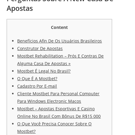
Apostas
Content
Benefícios Afin De Os Usuários Brasileiros
Construtor De Apostas
Mostbet Rehabilitation – Prós E Contras De
Alguma Casa De Apostas »
Mostbet É Legal No Brasil?
O Que É A Mostbet?
Cadastro Por E-mail
Cliente Mostbet Para Personal Computer
Para Windows Electronic Macos
Mostbet – Apostas Esportivas E Casino
Online No Brasil Com Bônus De R$15 000
O Que Você Precisa Conocer Sobre O
Mostbet?