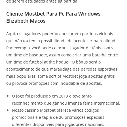
de serem estudados antes ag partida.
Cliente Mostbet Para Pc Para Windows
Elizabeth Macos
Aqui, os jogadores poderão apostar em partidas virtuais
que não » « tem a possibilidade de acontecer na realidade.
Por exemplo, você pode colocar 1 jogador de tênis contra
um time de basquete, assim como criar uma batalha entre
um time de futebol at the hóquei. O bônus será o
acontecimento de que maraudage das partidas esportivas
mais populares, some sort of Mostbet joga apostas grátis
ou provoca promoções com indudable de apostas.
O jogo foi produzido em 2019 e teve tanto
reconhecimento que ganhou imensa fama internacional.
Nosso cassino Mostbet oferece vários códigos
promocionais e tapia de 20 promoções especiais
diferentes disponíveis para jogadores nacionais.