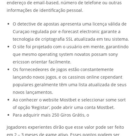
endereço de email-based, número de telefone ou outras
informações de identificação pessoal.
O detective de apostas apresenta uma licença válida de
Curaçao regulada por e-forecast electronic garante a
tecnologia de criptografia SSL atualizada em teu sistema.
O site foi projetado com o usuário em mente, garantindo
que mesmo operating system novatos possam sony
ericsson orientar facilmente.
Os fornecedeores de jogos estão constantemente
lançando novos jogos, e os cassinos online cependant
populares geralmente têm uma lista atualizada de seus
novos lançamentos.
Ao conhecer o website Mostbet e seleccionar some sort
of opção ‘Registar’, pode abrir uma conta Mostbet.
Para adquirir mais 250 Giros Grátis, o
Jogadores experientes dirão que esse valor pode ser feito
em 2 – 3 meses de game ativo. Esses pontos podem ser