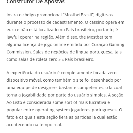
Construtor De Apostas
Insira o código promocional “MostbetBrasil”, digite-os
durante o processo de cadastramento. O cassino opera em
euro e não está localizado no País brasileiro, portanto, é
lawful operar na região. Além disso, the Mostbet tem
alguma licença de jogo online emitida por Curaçao Gaming
Commission. Salas de negócios de língua portuguesa, tais
como salas de roleta zero » « País brasileiro.
A experiência do usuário é completamente focada zero
dispositivo móvel, como também o site foi desenhado por
uma equipe de designers bastante competentes, o la cual
torna a jogabilidade por parte do usuário simples. A seção
Ao Listo é considerada some sort of mais lucrativa e
popular entre operating system jogadores portugueses. O
fato é os quais esta seção fiera as partidas la cual estão
acontecendo na tempo real.