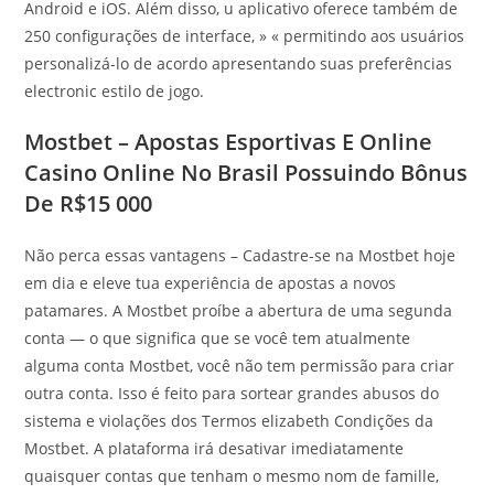
Android e iOS. Além disso, u aplicativo oferece também de
250 configurações de interface, » « permitindo aos usuários
personalizá-lo de acordo apresentando suas preferências
electronic estilo de jogo.
Mostbet – Apostas Esportivas E Online
Casino Online No Brasil Possuindo Bônus
De R$15 000
Não perca essas vantagens – Cadastre-se na Mostbet hoje
em dia e eleve tua experiência de apostas a novos
patamares. A Mostbet proíbe a abertura de uma segunda
conta — o que significa que se você tem atualmente
alguma conta Mostbet, você não tem permissão para criar
outra conta. Isso é feito para sortear grandes abusos do
sistema e violações dos Termos elizabeth Condições da
Mostbet. A plataforma irá desativar imediatamente
quaisquer contas que tenham o mesmo nom de famille,