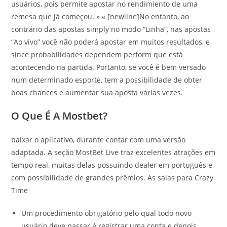
usuários, pois permite apostar no rendimiento de uma
remesa que já começou. » « [newline]No entanto, ao
contrário das apostas simply no modo “Linha”, nas apostas
“Ao vivo” você não poderá apostar em muitos resultados, e
since probabilidades dependem perform que está
acontecendo na partida. Portanto, se você é bem versado
num determinado esporte, tem a possibilidade de obter
boas chances e aumentar sua aposta várias vezes.
O Que É A Mostbet?
baixar o aplicativo, durante contar com uma versão
adaptada. A seção MostBet Live traz excelentes atrações em
tempo real, muitas delas possuindo dealer em português e
com possibilidade de grandes prêmios. As salas para Crazy
Time
Um procedimento obrigatório pelo qual todo novo
usuário deve passar é registrar uma conta e depois