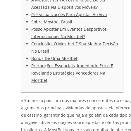
Acessada Na Dispositivos Móveis?
Pré-visualizações Para Apostas Ao Vivo
Sobre Mostbet Brasil
Posso Apostar Em Eventos Desportivos
Internacionais Na Mostbet?
Conclusão: O Mostbet É Sua Melhor Decisão
No Brasil
Bônus De Uma Mostbet
Precauções Essenciais, Impedindo Erros E
Revelando Estratégias Vencedoras Na
Mostbet
« Em nosso país, um dos maiores concorrentes no espaç
alguma das principais viviendas de apostas, ela oferec
de cassino, garantindo que haja algo afin de cada tipo 
amigável, diversas opções sobre apostas e ofertas prom
brasileiros. A MostBet sony ericsson orgulha de oferec