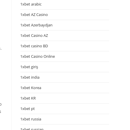
1xbet arabic
1xbet AZ Casino
1xbet Azerbaydjan
1xbet Casino AZ
1xbet casino BD
.
1xbet Casino Online
1xbet giriş
1xbet india
1xbet Korea
1xbet KR
o
1xbet pt
s
1xbet russia
1xbet russian