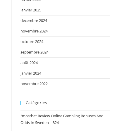
janvier 2025
décembre 2024
novembre 2024
octobre 2024
septembre 2024
août 2024
janvier 2024
novembre 2022
Catégories
"mostbet Review Online Gambling Bonuses And
Odds In Sweden – 824