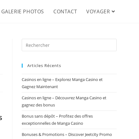
GALERIE PHOTOS
CONTACT
VOYAGER
Rechercher
sur
ce
site
Articles Récents
Casinos en ligne – Explorez Manga Casino et
Gagnez Maintenant
Casinos en ligne – Découvrez Manga Casino et
gagnez des bonus
s
Bonus sans dépôt – Profitez des offres
exceptionnelles de Manga Casino
Bonuses & Promotions – Discover Jeetcity Promo