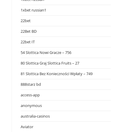
1xbet russian1
22bet
22Bet BD
22bet IT
54 Slottica Nowi Gracze – 756
80 Slottica Graj Slottica Fruits – 27
81 Slottica Bez Konieczności Wpłaty – 749
888starz bd
access-app
anonymous
australia-casinos
Aviator