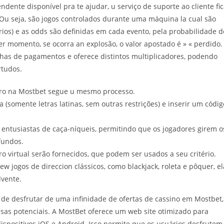
dente disponível pra te ajudar, u serviço de suporte ao cliente fi
 Ou seja, são jogos controlados durante uma máquina la cual são
os) e as odds são definidas em cada evento, pela probabilidade d
er momento, se ocorra an explosão, o valor apostado é » « perdido.
nhas de pagamentos e oferece distintos multiplicadores, podendo
rtudos.
tro na Mostbet segue u mesmo processo.
 (somente letras latinas, sem outras restrições) e inserir um códig
entusiastas de caça-níqueis, permitindo que os jogadores girem o
fundos.
virtual serão fornecidos, que podem ser usados a seu critério.
 jogos de direccion clássicos, como blackjack, roleta e pôquer, el
lvente.
 de desfrutar de uma infinidade de ofertas de cassino em Mostbet,
s potenciais. A MostBet oferece um web site otimizado para
dispositivos iOS e Android. Isso permite que os usuários desfrutem