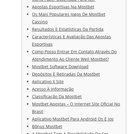
Apostas Esportivas Na Mostbet
Os Mais Populares Jogos De Mostbet
Cassino
Resultados E Estatísticas Da Partida
Características E Avaliação Das Apostas
Esportivas
Como Posso Entrar Em Contato Através Do
Atendimento Ao Cliente Weil Mostbet?
Mostbet Software Download
Depósitos E Retiradas Da Mostbet
Aplicativo X Site
Acesso À Informação
Classificação Da Mostbet
Mostbet Apostas – O Internet Site Oficial No
Brasil
Aplicativo Mostbet Para Android Os E Ios
Bônus Mostbet
A Mostbet Tem A Possibilidade De Ser