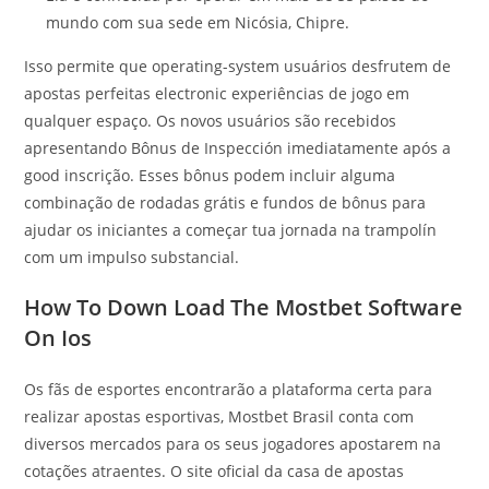
mundo com sua sede em Nicósia, Chipre.
Isso permite que operating-system usuários desfrutem de
apostas perfeitas electronic experiências de jogo em
qualquer espaço. Os novos usuários são recebidos
apresentando Bônus de Inspección imediatamente após a
good inscrição. Esses bônus podem incluir alguma
combinação de rodadas grátis e fundos de bônus para
ajudar os iniciantes a começar tua jornada na trampolín
com um impulso substancial.
How To Down Load The Mostbet Software
On Ios
Os fãs de esportes encontrarão a plataforma certa para
realizar apostas esportivas, Mostbet Brasil conta com
diversos mercados para os seus jogadores apostarem na
cotações atraentes. O site oficial da casa de apostas