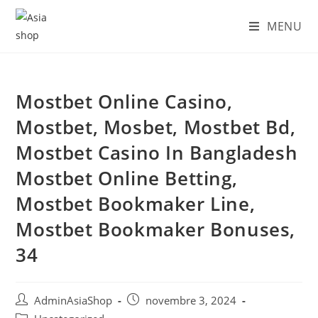
Skip
MENU
to
content
Mostbet Online Casino,
Mostbet, Mosbet, Mostbet Bd,
Mostbet Casino In Bangladesh
Mostbet Online Betting,
Mostbet Bookmaker Line,
Mostbet Bookmaker Bonuses,
34
Auteur/autrice
Post
AdminAsiaShop
novembre 3, 2024
de
published: