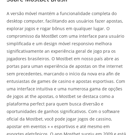
A versão móvel mantém a funcionalidade completa do
desktop computer, facilitando aos usuários fazer apostas,
explorar jogos e rogar bônus em qualquer lugar. O
compromisso da MostBet com uma interface para usuário
simplificada e um design móvel responsivo melhora
significativamente an experiência geral de jogo pra os
jogadores brasileiros. O Mostbet em nosso país abre as
portas para uman experiência de apostas on the internet
sem precedentes, marcando o início da nova era afin de
entusiastas de games de casino e apostas esportivas. Com
uma interface intuitiva e uma numerosa gama de opções
de jogos at the apostas, o Mostbet se destaca como a
plataforma perfect para quem busca diversão e
oportunidades de ganhos significativos. Com o software
oficial da Mostbet, você pode jogar jogos de cassino,
apostar em eventos » « esportivos e até mesmo em
esportes eletrônicos. O app Mostbet surgiu em 2009 e está