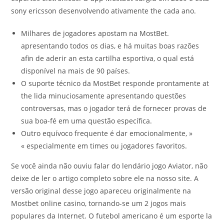
sony ericsson desenvolvendo ativamente the cada ano.
Milhares de jogadores apostam na MostBet.
apresentando todos os dias, e há muitas boas razões
afin de aderir an esta cartilha esportiva, o qual está
disponível na mais de 90 países.
O suporte técnico da MostBet responde prontamente at
the lida minuciosamente apresentando questões
controversas, mas o jogador terá de fornecer provas de
sua boa-fé em uma questão específica.
Outro equívoco frequente é dar emocionalmente, »
« especialmente em times ou jogadores favoritos.
Se você ainda não ouviu falar do lendário jogo Aviator, não
deixe de ler o artigo completo sobre ele na nosso site. A
versão original desse jogo apareceu originalmente na
Mostbet online casino, tornando-se um 2 jogos mais
populares da Internet. O futebol americano é um esporte la