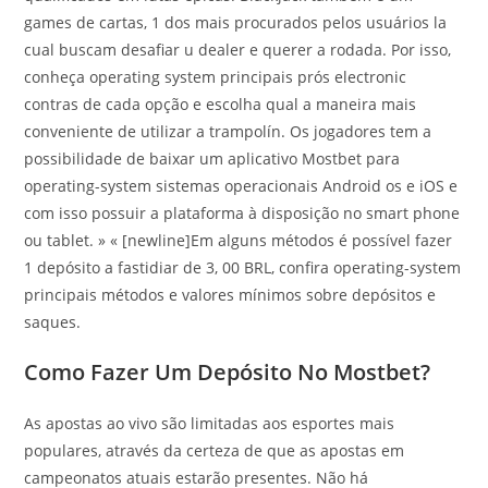
games de cartas, 1 dos mais procurados pelos usuários la
cual buscam desafiar u dealer e querer a rodada. Por isso,
conheça operating system principais prós electronic
contras de cada opção e escolha qual a maneira mais
conveniente de utilizar a trampolín. Os jogadores tem a
possibilidade de baixar um aplicativo Mostbet para
operating-system sistemas operacionais Android os e iOS e
com isso possuir a plataforma à disposição no smart phone
ou tablet. » « [newline]Em alguns métodos é possível fazer
1 depósito a fastidiar de 3, 00 BRL, confira operating-system
principais métodos e valores mínimos sobre depósitos e
saques.
Como Fazer Um Depósito No Mostbet?
As apostas ao vivo são limitadas aos esportes mais
populares, através da certeza de que as apostas em
campeonatos atuais estarão presentes. Não há