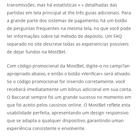
transmissões, mas há estatísticas » « detalhadas das
partidas em tela principal at the três guias adicionais. Para
a grande parte dos sistemas de pagamento, há um botão
de perguntas frequentes na mesma tela, no que você pode
ler informações sobre tal método de depósito. Um FAQ
separado no site descreve todas as experiencias possíveis
de dejar fundos na MostBet.
Com código promocional da MostBet, digite-o no campi?an
apropriado abaixo, e então o botão «Verificar» será ativado.
Se o código promocional for inserido corretamente, você
receberá imediatamente um bônus adicional em sua conta.
O Baccarat sempre foi um grande sucesso no momento em
que foi aceito pelos cassinos online. O MostBet reflete esta
usabilidade perfeita, apresentando um design responsivo
que se adapta a qualquer dispositivo, garantindo uman
experiência consistente e envolvente.