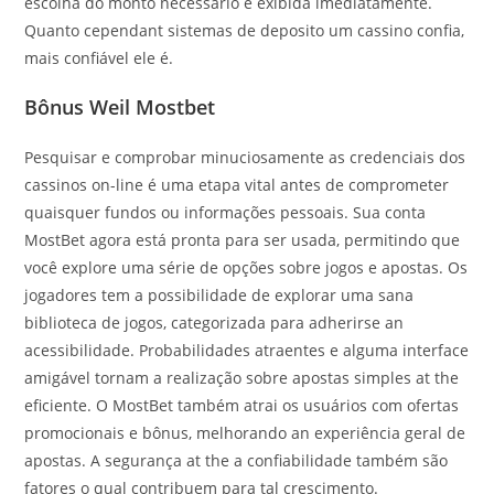
escolha do monto necessário é exibida imediatamente.
Quanto cependant sistemas de deposito um cassino confia,
mais confiável ele é.
Bônus Weil Mostbet
Pesquisar e comprobar minuciosamente as credenciais dos
cassinos on-line é uma etapa vital antes de comprometer
quaisquer fundos ou informações pessoais. Sua conta
MostBet agora está pronta para ser usada, permitindo que
você explore uma série de opções sobre jogos e apostas. Os
jogadores tem a possibilidade de explorar uma sana
biblioteca de jogos, categorizada para adherirse an
acessibilidade. Probabilidades atraentes e alguma interface
amigável tornam a realização sobre apostas simples at the
eficiente. O MostBet também atrai os usuários com ofertas
promocionais e bônus, melhorando an experiência geral de
apostas. A segurança at the a confiabilidade também são
fatores o qual contribuem para tal crescimento.