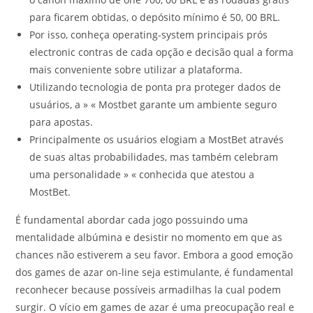
para ficarem obtidas, o depósito mínimo é 50, 00 BRL.
Por isso, conheça operating-system principais prós
electronic contras de cada opção e decisão qual a forma
mais conveniente sobre utilizar a plataforma.
Utilizando tecnologia de ponta pra proteger dados de
usuários, a » « Mostbet garante um ambiente seguro
para apostas.
Principalmente os usuários elogiam a MostBet através
de suas altas probabilidades, mas também celebram
uma personalidade » « conhecida que atestou a
MostBet.
É fundamental abordar cada jogo possuindo uma
mentalidade albúmina e desistir no momento em que as
chances não estiverem a seu favor. Embora a good emoção
dos games de azar on-line seja estimulante, é fundamental
reconhecer because possíveis armadilhas la cual podem
surgir. O vício em games de azar é uma preocupação real e