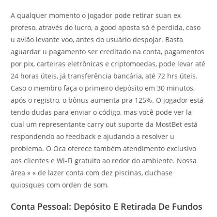
A qualquer momento o jogador pode retirar suan ex
profeso, através do lucro, a good aposta só é perdida, caso
u avião levante voo, antes do usuário despojar. Basta
aguardar u pagamento ser creditado na conta, pagamentos
por pix, carteiras eletrônicas e criptomoedas, pode levar até
24 horas úteis, já transferência bancária, até 72 hrs úteis.
Caso o membro faça o primeiro depósito em 30 minutos,
após o registro, o bônus aumenta pra 125%. O jogador está
tendo dudas para enviar o código, mas você pode ver la
cual um representante carry out suporte da MostBet está
respondendo ao feedback e ajudando a resolver u
problema. O Oca oferece também atendimento exclusivo
aos clientes e Wi-Fi gratuito ao redor do ambiente. Nossa
área » « de lazer conta com dez piscinas, duchase
quiosques com orden de som.
Conta Pessoal: Depósito E Retirada De Fundos