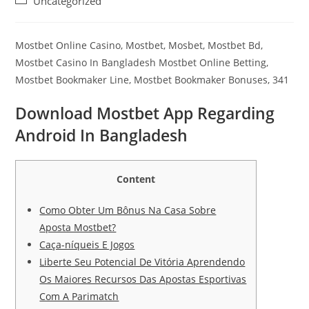
Post
Uncategorized
la
category:
publication :
Mostbet Online Casino, Mostbet, Mosbet, Mostbet Bd,
Mostbet Casino In Bangladesh Mostbet Online Betting,
Mostbet Bookmaker Line, Mostbet Bookmaker Bonuses, 341
Download Mostbet App Regarding
Android In Bangladesh
Content
Como Obter Um Bônus Na Casa Sobre
Aposta Mostbet?
Caça-níqueis E Jogos
Liberte Seu Potencial De Vitória Aprendendo
Os Maiores Recursos Das Apostas Esportivas
Com A Parimatch