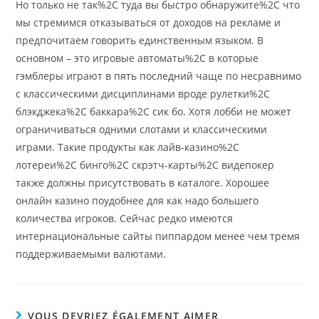
Но только не так%2C туда вы быстро обнаружите%2C что
мы стремимся отказываться от доходов на рекламе и
предпочитаем говорить единственным языком. В
основном – это игровые автоматы%2C в которые
гэмблеры играют в пять последний чаще по несравнимо
с классическими дисциплинами вроде рулетки%2C
блэкджека%2C баккара%2C сик бо. Хотя лобби не может
ограничиваться одними слотами и классическими
играми. Такие продукты как лайв-казино%2C
лотереи%2C бинго%2C скрэтч-карты%2C видепокер
также должны присутствовать в каталоге. Хорошее
онлайн казино поудобнее для как надо большего
количества игроков. Сейчас редко имеются
интернациональные сайты пиппардом менее чем тремя
поддерживаемыми валютами.
VOUS DEVRIEZ ÉGALEMENT AIMER