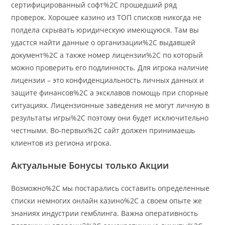
сертифицированный софт%2C прошедший ряд
проверок. Хорошее казино из ТОП списков никогда не
полдела скрывать юридическую имеющуюся. Там вы
удастся найти данные о организации%2C выдавшей
документ%2C а также номер лицензии%2C по который
можно проверить его подлинность. Для игрока наличие
лицензии – это конфиденциальность личных данных и
защите финансов%2C а эксклавов помощь при спорные
ситуациях. Лицензионные заведения не могут личную в
результаты игры%2C поэтому они будет исключительно
честными. Во-первых%2C сайт должен принимаешь
клиентов из региона игрока.
Актуальные Бонусы только Акции
Возможно%2C мы постарались составить определенные
списки немногих онлайн казино%2C а своем опыте же
знаниях индустрии гемблинга. Важна оперативность