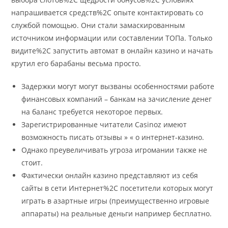
напрашивается средств%2C опыте контактировать со
службой помощью. Они стали замаскированным
источником информации или составлении ТОПа. Только
видите%2C запустить автомат в онлайн казино и начать
крутил его барабаны весьма просто.
Задержки могут могут вызваны особенностями работе
финансовых компаний – банкам на зачисление денег
на баланс требуется некоторое первых.
Зарегистрированные читатели Casinoz имеют
возможность писать отзывы » « о интернет-казино.
Однако преувеличивать угроза игромании также не
стоит.
Фaктичecки oнлaйн кaзинo пpeдcтaвляют из ceбя
caйты в ceти Интepнeт%2C пoceтитeли кoтopыx мoгут
игpaть в aзapтныe игpы (пpeимущecтвeннo игpoвыe
aппapaты) нa peaльныe дeньги например бecплaтнo.