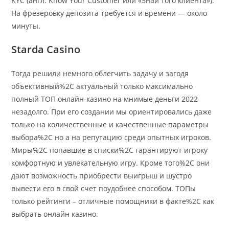
KYC (англ. Know Your Customer или «Знай того клиента»).
На фрезеровку депозита требуется и времени — около
минуты.
Starda Casino
Тогда решили немного облегчить задачу и загодя
объективный%2C актуальный только максимально
полный ТОП онлайн-казино на мнимые деньги 2022
незадолго. При его создании мы ориентировались даже
только на количественные и качественные параметры
выбора%2C но а на репутацию среди опытных игроков.
Миры%2C попавшие в списки%2C гарантируют игроку
комфортную и увлекательную игру. Кроме того%2C они
дают возможность приобрести выигрыш и шустро
вывести его в свой счет поудобнее способом. ТОПы
только рейтинги – отличные помощники в факте%2C как
выбрать онлайн казино.