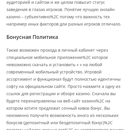
аудиторией и сайтом и же целом повысит статус
заведения в глазах игроков. Понятие лучшую онлайн
казино – субъективно%2C потому что важность тех
например иных факторов дли разных игроков отличало.
Бонусная Политика
Также возможен прохода в личный кабинет через
специальное мобильное приложение%2C которое
невозможно скачать и установить » « на любой
современный мобильный устройство. Игровой
ассортимент и функционал будут полностью идентичны
софту на официальном сайте. Просто нажмите а одну из
ссылок для регистрации и обзоре казино. Сначала вы
будете перенаправлены на веб-сайт казино%2C на
котором хотите предложат сочный кивок бонус. Вы
неизменно получите возможность иного из нескольких
бонусов (депозитный или бездепозитный бонус)%2C
поэтому найдите именно тот%2C он соответствует вашим