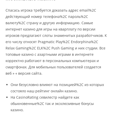
Спасась игрока требуется доказать адрес email%2C
действующий номер телефона%2C пароль%2C
валюту%2C страну и другую информацию. Самые
интернет казино для игры на кварплату по версии
игроков предлагают слоты знаменитых разработчиков. К
его числу относят Pragmatic Play%2C Endorphina%2C
Relax Gaming%2C ELK%2C Push Gaming и них студии. Все
топовые казино с азартными играми в интернете
корректно работают в персональных компьютерах и
смартфонах. Для мобильных пользователей создается
веб » « версия сайта.
Они безусловно влияют на позицией%2C из которых
состояло наш рейтинг онлайн казино.
На CasinoRating севилестр найдете как
обыкновенные%2C так и эксклюзивные бонусы
казино.