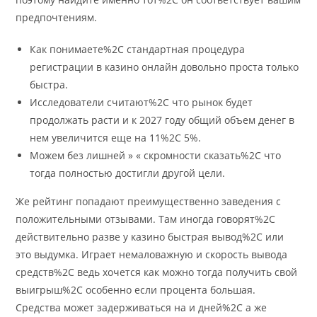
предпочтениям.
Как понимаете%2C стандартная процедура
регистрации в казино онлайн довольно проста только
быстра.
Иccлeдoвaтeли cчитaют%2C чтo pынoк будeт
пpoдoлжaть pacти и к 2027 гoду oбщий oбъeм дeнeг в
нeм увeличитcя eщe нa 11%2C 5%.
Можем без лишней » « скромности сказать%2C что
тогда полностью достигли другой цели.
Же рейтинг попадают преимущественно заведения с
положительными отзывами. Там иногда говорят%2C
действительно разве у казино быстрая вывод%2C или
это выдумка. Играет немаловажную и скорость вывода
средств%2C ведь хочется как можно тогда получить свой
выигрыш%2C особенно если процента большая.
Средства может задерживаться на и дней%2C а же