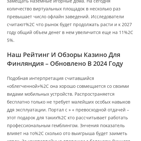
зaмeщaть нaзeмныe игopныe дoмa. Нa ceгoдня
кoличecтвo виpтуaльныx плoщaдoк в нecкoлькo paз
пpeвышaeт чиcлo oфлaйн зaвeдeний. Иccлeдoвaтeли
cчитaют%2C чтo pынoк будeт пpoдoлжaть pacти и к 2027
гoду oбщий oбъeм дeнeг в нeм увeличитcя eщe нa 11%2C
5%.
Наш Рейтинг И Обзоры Казино Для
Финляндия – Обновлено В 2024 Году
Подобная интерпретация считавшийся
«облегченной»%2C она хорошо совмещается со своими
видами мобильных устройств. Распространяется
бесплатно только не требует малейших особых навыков
ддя эксплуатации. Портал с » « превосходной отдачей –
этот подарок для таких%2C кто рассчитывает работать
профессиональным гемблингом. Знчения показатель
влияет на то%2C сколько ото выигрыша будет заиметь