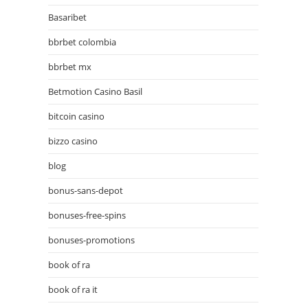
Basaribet
bbrbet colombia
bbrbet mx
Betmotion Casino Basil
bitcoin casino
bizzo casino
blog
bonus-sans-depot
bonuses-free-spins
bonuses-promotions
book of ra
book of ra it