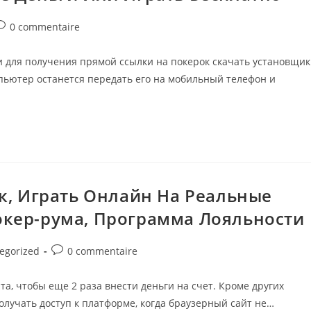
ost
0 commentaire
omments:
и для получения прямой ссылки на покерок скачать установщик
ьютер останется передать его на мобильный телефон и
Пк, Играть Онлайн На Реальные
окер-рума, Программа Лояльности
Post
egorized
0 commentaire
comments:
та, чтобы еще 2 раза внести деньги на счет. Кроме других
лучать доступ к платформе, когда браузерный сайт не…