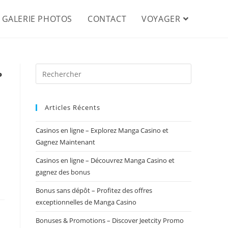
GALERIE PHOTOS
CONTACT
VOYAGER
ь
Rechercher
sur
ce
site
Articles Récents
Casinos en ligne – Explorez Manga Casino et
Gagnez Maintenant
Casinos en ligne – Découvrez Manga Casino et
gagnez des bonus
Bonus sans dépôt – Profitez des offres
exceptionnelles de Manga Casino
Bonuses & Promotions – Discover Jeetcity Promo