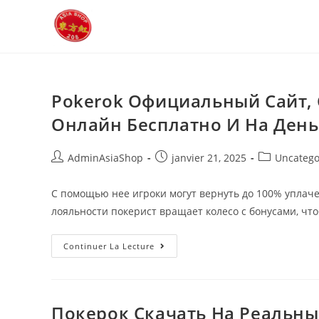
Skip
to
content
Pokerok Официальный Сайт, С
Онлайн Бесплатно И На День
Auteur/autrice
Post
Post
AdminAsiaShop
janvier 21, 2025
Uncatego
de
published:
category:
la
С помощью нее игроки могут вернуть до 100% уплаче
publication :
лояльности покерист вращает колесо с бонусами, чт
Pokerok
Continuer La Lecture
Официальный
Сайт,
Скачать
Клиент
На
Пк,
Покерок Скачать На Реальны
Вход,