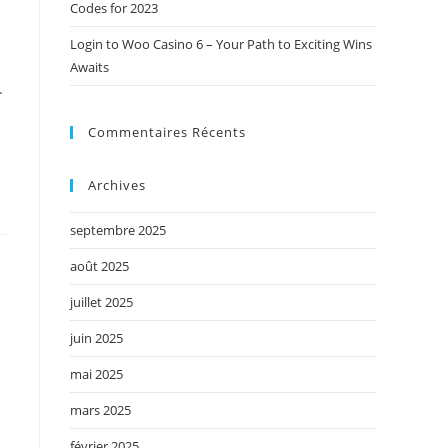
Codes for 2023
Login to Woo Casino 6 – Your Path to Exciting Wins
Awaits
.
Commentaires Récents
Archives
septembre 2025
août 2025
juillet 2025
juin 2025
mai 2025
mars 2025
février 2025