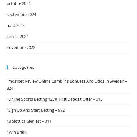
octobre 2024
septembre 2024
août 2024
janvier 2024
novembre 2022
Catégories
"mostbet Review Online Gambling Bonuses And Odds In Sweden –
824
"Online Sports Betting 125% First Deposit Offer – 315
"Sign Up And Start Betting – 992
18 Slottica Gier Jest – 311
1Win Brasil