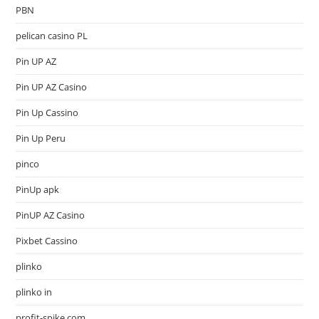
PBN
pelican casino PL
Pin UP AZ
Pin UP AZ Casino
Pin Up Cassino
Pin Up Peru
pinco
PinUp apk
PinUP AZ Casino
Pixbet Cassino
plinko
plinko in
profit-spike.com