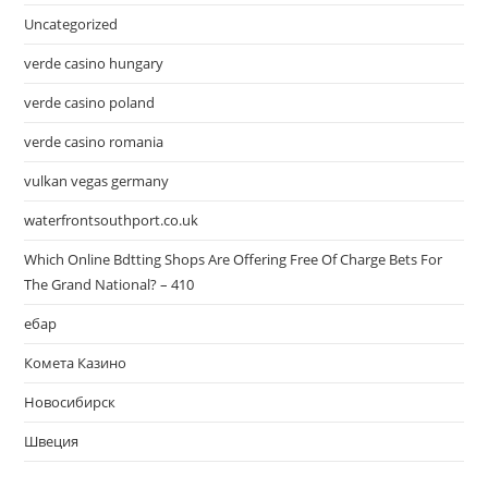
Uncategorized
verde casino hungary
verde casino poland
verde casino romania
vulkan vegas germany
waterfrontsouthport.co.uk
Which Online Bdtting Shops Are Offering Free Of Charge Bets For
The Grand National? – 410
ебар
Комета Казино
Новосибирск
Швеция