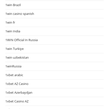
1win Brazil
1win casino spanish
1win fr
1win India
1WIN Official In Russia
1win Turkiye
1win uzbekistan
1winRussia
1xbet arabic
1xbet AZ Casino
1xbet Azerbaydjan
1xbet Casino AZ