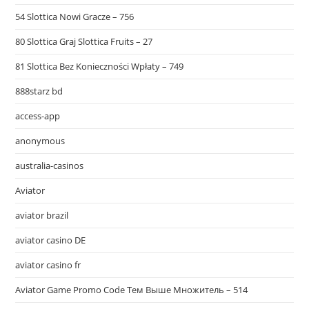
54 Slottica Nowi Gracze – 756
80 Slottica Graj Slottica Fruits – 27
81 Slottica Bez Konieczności Wpłaty – 749
888starz bd
access-app
anonymous
australia-casinos
Aviator
aviator brazil
aviator casino DE
aviator casino fr
Aviator Game Promo Code Тем Выше Множитель – 514