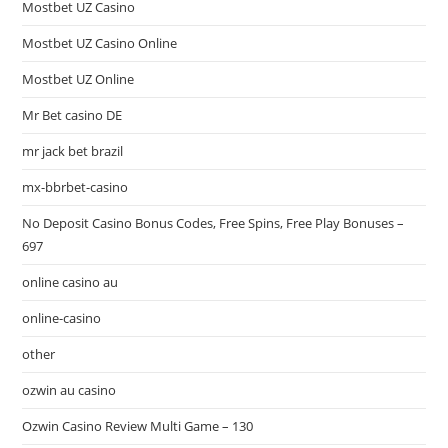
Mostbet UZ Casino
Mostbet UZ Casino Online
Mostbet UZ Online
Mr Bet casino DE
mr jack bet brazil
mx-bbrbet-casino
No Deposit Casino Bonus Codes, Free Spins, Free Play Bonuses –
697
online casino au
online-casino
other
ozwin au casino
Ozwin Casino Review Multi Game – 130