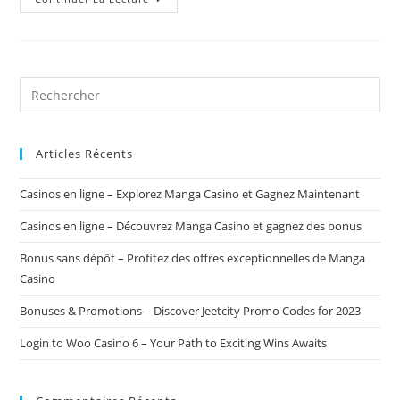
Казино
Официальный
Сайт
Rechercher
sur
ce
site
Articles Récents
Casinos en ligne – Explorez Manga Casino et Gagnez Maintenant
Casinos en ligne – Découvrez Manga Casino et gagnez des bonus
Bonus sans dépôt – Profitez des offres exceptionnelles de Manga
Casino
Bonuses & Promotions – Discover Jeetcity Promo Codes for 2023
Login to Woo Casino 6 – Your Path to Exciting Wins Awaits