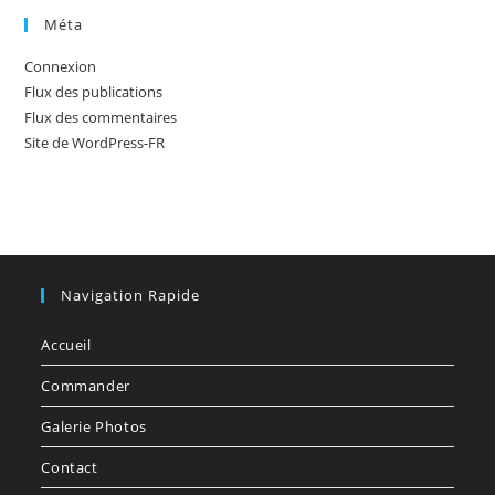
Méta
Connexion
Flux des publications
Flux des commentaires
Site de WordPress-FR
Navigation Rapide
Accueil
Commander
Galerie Photos
Contact