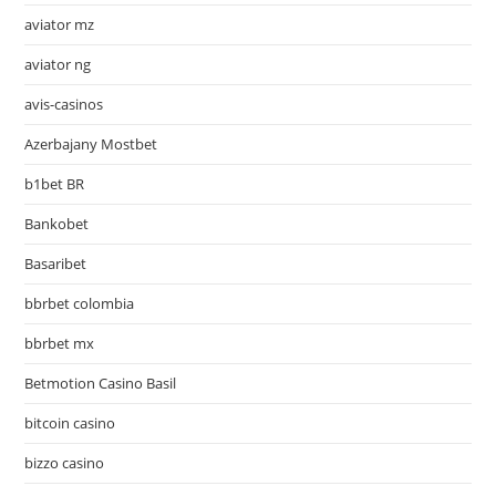
aviator mz
aviator ng
avis-casinos
Azerbajany Mostbet
b1bet BR
Bankobet
Basaribet
bbrbet colombia
bbrbet mx
Betmotion Casino Basil
bitcoin casino
bizzo casino