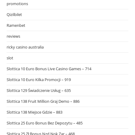
promotions
Qizilbilet
Ramenbet
reviews
ricky casino australia
slot
Slottica 10 Euro Bonus Live Casino Games – 714
Slottica 10 Euro Kilka Promocji – 919
Slottica 129 Świadczenie Usług – 635
Slottica 138 Fruit Million Graj Demo – 886
Slottica 138 Miejsce Gdzie – 883
Slottica 25 Euro Bonus Bez Depozytu – 485
Slottica 25 Zł Bonus Nzd Nok Zar – 468