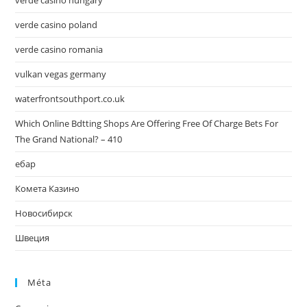
verde casino hungary
verde casino poland
verde casino romania
vulkan vegas germany
waterfrontsouthport.co.uk
Which Online Bdtting Shops Are Offering Free Of Charge Bets For
The Grand National? – 410
ебар
Комета Казино
Новосибирск
Швеция
Méta