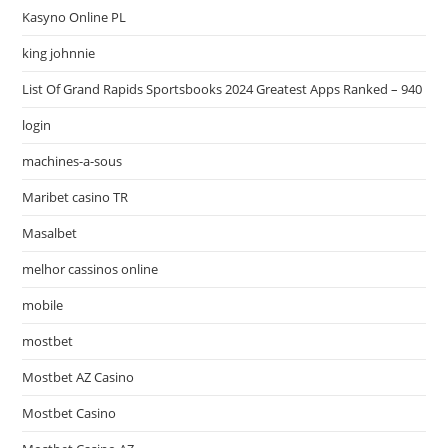
Kasyno Online PL
king johnnie
List Of Grand Rapids Sportsbooks 2024 Greatest Apps Ranked – 940
login
machines-a-sous
Maribet casino TR
Masalbet
melhor cassinos online
mobile
mostbet
Mostbet AZ Casino
Mostbet Casino