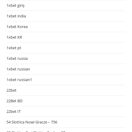
1xbet giriş
1xbet india
1xbet Korea
1xbet KR
1xbet pt
1xbet russia
1xbet russian
1xbet russian1
22bet
22Bet BD
22bet IT
54 Slottica Nowi Gracze – 756