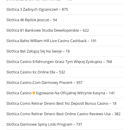
Slottica 3 Żadnych Ograniczeń – 875
Slottica 46 Będzie Jeszcze – 54
Slottica 81 Bankowe Studia Deweloperskie – 622
Slottica Bahis William Hill Live Casino Cashback – 191
Slottica Bet Zaloguj Się Na Swoje – 18
Slottica Casino Erfahrungen Grasz Tym Więcej Zyskujesz – 768
Slottica Casino Kz Online Dla – 532
Slottica Casino.Com Darmowy Prezent – 957
Slottica Casino
logowanie Na Oficjalnej Witrynie Kasyna – 141
Slottica Como Retirar Dinero Best No Deposit Bonus Casino – 18
Slottica Como Retirar Dinero Best Online Casino Reviews Usa – 382
Slottica Darmowe Spiny Linki Program – 737