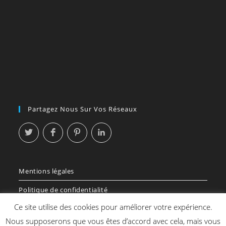
Partagez Nous Sur Vos Réseaux
Mentions légales
Politique de confidentialité
Ce site utilise des cookies pour améliorer votre expérience.
Mise à jour du site : le 02/04/2021
Nous supposerons que vous êtes d’accord avec cela, mais vous