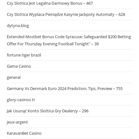
Czy Slottica Jest Legalna Darmowy Bonus – 467
Czy Slottica Wyplaca Pieniądze Kasynie Jackpoty Automaty – 628
dytyna.blog
Extended Mostbet Bonus Code Syracuse: Safeguarded $200 Betting
Offer For Thursday Evening Football Tonight" – 39
fortune tiger brazil
Gama Casino
general
Germany Vs Denmark Euro 2024 Prediction, Tips, Preview – 755
glory-casinos tr
Jak Usunąć Konto Slottica Gry Dealerzy – 296
jeux-argent
KaravanBet Casino