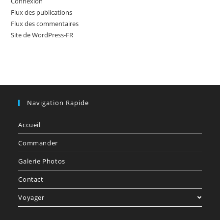
Connexion
Flux des publications
Flux des commentaires
Site de WordPress-FR
Navigation Rapide
Accueil
Commander
Galerie Photos
Contact
Voyager