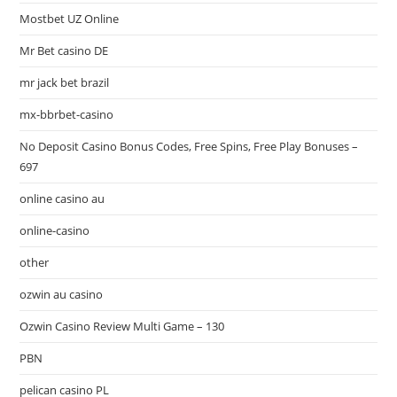
Mostbet UZ Online
Mr Bet casino DE
mr jack bet brazil
mx-bbrbet-casino
No Deposit Casino Bonus Codes, Free Spins, Free Play Bonuses –
697
online casino au
online-casino
other
ozwin au casino
Ozwin Casino Review Multi Game – 130
PBN
pelican casino PL