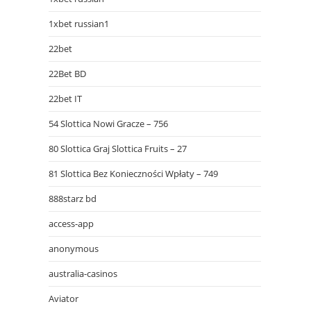
1xbet russian1
22bet
22Bet BD
22bet IT
54 Slottica Nowi Gracze – 756
80 Slottica Graj Slottica Fruits – 27
81 Slottica Bez Konieczności Wpłaty – 749
888starz bd
access-app
anonymous
australia-casinos
Aviator