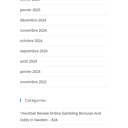
janvier 2025
décembre 2024
novembre 2024
octobre 2024
septembre 2024
août 2024
janvier 2024
novembre 2022
Catégories
"mostbet Review Online Gambling Bonuses And
Odds In Sweden – 824