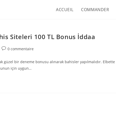
ACCUEIL
COMMANDER
is Siteleri 100 TL Bonus İddaa
Post
0 commentaire
comments:
ak güzel bir deneme bonusu alınarak bahisler yapılmalıdır. Elbette
a bunun için uygun…