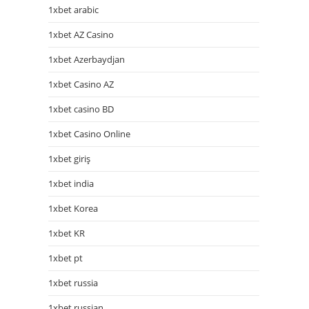
1xbet arabic
1xbet AZ Casino
1xbet Azerbaydjan
1xbet Casino AZ
1xbet casino BD
1xbet Casino Online
1xbet giriş
1xbet india
1xbet Korea
1xbet KR
1xbet pt
1xbet russia
1xbet russian