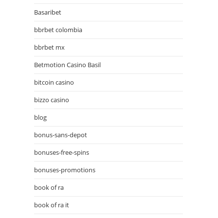
Basaribet
bbrbet colombia
bbrbet mx
Betmotion Casino Basil
bitcoin casino
bizzo casino
blog
bonus-sans-depot
bonuses-free-spins
bonuses-promotions
book of ra
book of ra it