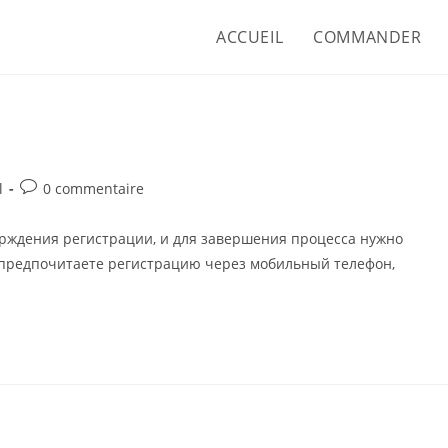
ACCUEIL
COMMANDER
Post
l
0 commentaire
comments:
ерждения регистрации, и для завершения процесса нужно
ы предпочитаете регистрацию через мобильный телефон,