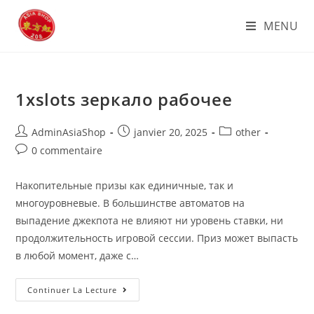
Skip
MENU
to
content
1xslots зеркало рабочее
Auteur/autrice
Post
Post
AdminAsiaShop
janvier 20, 2025
other
de
published:
category:
Post
0 commentaire
la
comments:
publication :
Накопительные призы как единичные, так и
многоуровневые. В большинстве автоматов на
выпадение джекпота не влияют ни уровень ставки, ни
продолжительность игровой сессии. Приз может выпасть
в любой момент, даже с…
1xslots
Continuer La Lecture
Зеркало
Рабочее