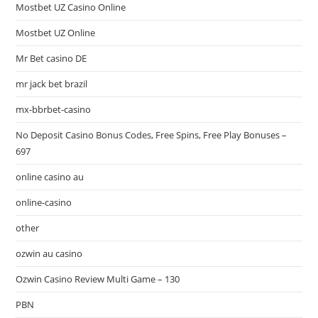
Mostbet UZ Casino Online
Mostbet UZ Online
Mr Bet casino DE
mr jack bet brazil
mx-bbrbet-casino
No Deposit Casino Bonus Codes, Free Spins, Free Play Bonuses –
697
online casino au
online-casino
other
ozwin au casino
Ozwin Casino Review Multi Game – 130
PBN