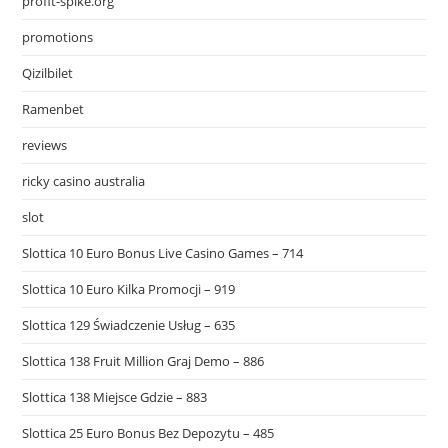
profit-spike.org
promotions
Qizilbilet
Ramenbet
reviews
ricky casino australia
slot
Slottica 10 Euro Bonus Live Casino Games – 714
Slottica 10 Euro Kilka Promocji – 919
Slottica 129 Świadczenie Usług – 635
Slottica 138 Fruit Million Graj Demo – 886
Slottica 138 Miejsce Gdzie – 883
Slottica 25 Euro Bonus Bez Depozytu – 485