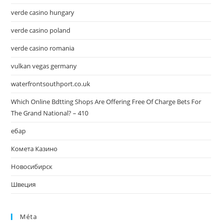
verde casino hungary
verde casino poland
verde casino romania
vulkan vegas germany
waterfrontsouthport.co.uk
Which Online Bdtting Shops Are Offering Free Of Charge Bets For
The Grand National? – 410
ебар
Комета Казино
Новосибирск
Швеция
Méta