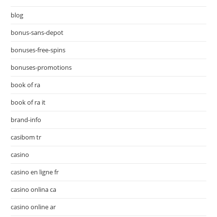
blog
bonus-sans-depot
bonuses-free-spins
bonuses-promotions
book of ra
book of ra it
brand-info
casibom tr
casino
casino en ligne fr
casino onlina ca
casino online ar