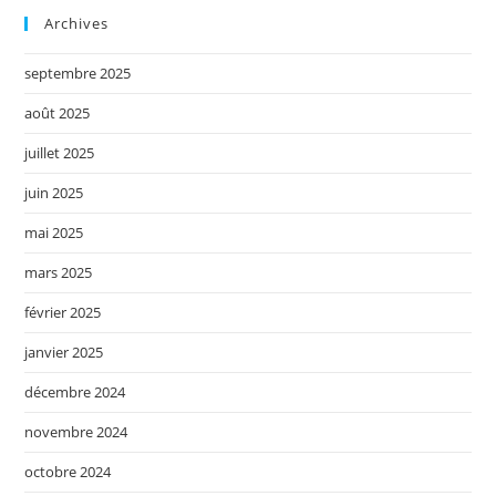
Archives
septembre 2025
août 2025
juillet 2025
juin 2025
mai 2025
mars 2025
février 2025
janvier 2025
décembre 2024
novembre 2024
octobre 2024