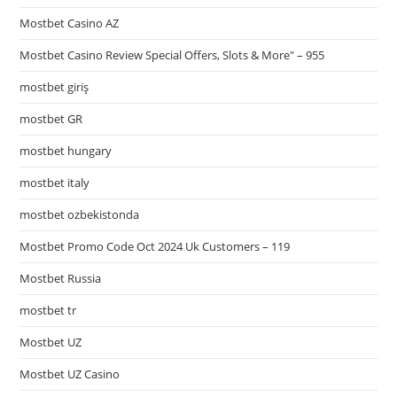
Mostbet Casino AZ
Mostbet Casino Review Special Offers, Slots & More" – 955
mostbet giriş
mostbet GR
mostbet hungary
mostbet italy
mostbet ozbekistonda
Mostbet Promo Code Oct 2024 Uk Customers – 119
Mostbet Russia
mostbet tr
Mostbet UZ
Mostbet UZ Casino