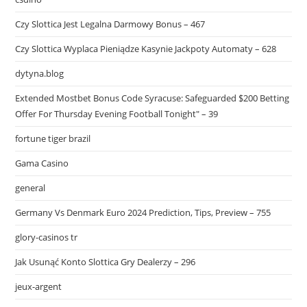
Czy Slottica Jest Legalna Darmowy Bonus – 467
Czy Slottica Wyplaca Pieniądze Kasynie Jackpoty Automaty – 628
dytyna.blog
Extended Mostbet Bonus Code Syracuse: Safeguarded $200 Betting
Offer For Thursday Evening Football Tonight" – 39
fortune tiger brazil
Gama Casino
general
Germany Vs Denmark Euro 2024 Prediction, Tips, Preview – 755
glory-casinos tr
Jak Usunąć Konto Slottica Gry Dealerzy – 296
jeux-argent