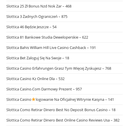
Slottica 25 Zł Bonus Nzd Nok Zar – 468
Slottica 3 Żadnych Ograniczeń – 875
Slottica 46 Będzie Jeszcze – 54
Slottica 81 Bankowe Studia Deweloperskie – 622
Slottica Bahis William Hill Live Casino Cashback – 191
Slottica Bet Zaloguj Się Na Swoje – 18
Slottica Casino Erfahrungen Grasz Tym Więcej Zyskujesz – 768
Slottica Casino Kz Online Dla – 532
Slottica Casino.Com Darmowy Prezent – 957
Slottica Casino
logowanie Na Oficjalnej Witrynie Kasyna – 141
Slottica Como Retirar Dinero Best No Deposit Bonus Casino – 18
Slottica Como Retirar Dinero Best Online Casino Reviews Usa – 382