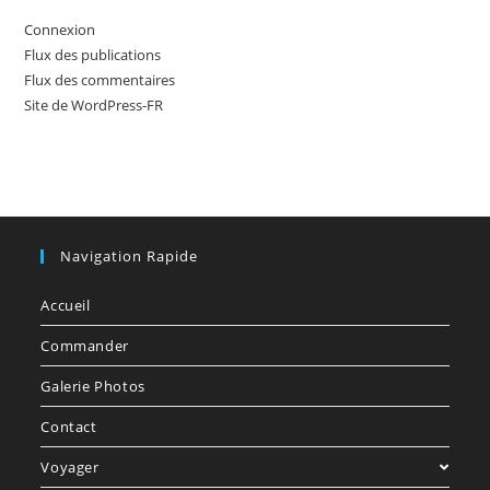
Connexion
Flux des publications
Flux des commentaires
Site de WordPress-FR
Navigation Rapide
Accueil
Commander
Galerie Photos
Contact
Voyager