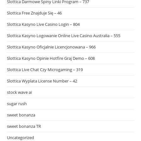
Slottica Darmowe Spiny Linki Program – 737
Slottica Free Znajduje Się – 46
Slottica Kasyno Live Casino Login – 804
Slottica Kasyno Logowanie Online Live Casino Australia – 555
Slottica Kasyno Oficjalnie Licencjonowana – 966
Slottica Kasyno Opinie Hotfire Graj Demo – 608
Slottica Live Chat Czy Microgaming – 319
Slottica Wyplata License Number – 42
stock wave ai
sugar rush
sweet bonanza
sweet bonanza TR
Uncategorized