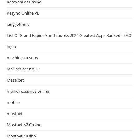
KaravanBet Casino
Kasyno Online PL
king johnnie
List Of Grand Rapids Sportsbooks 2024 Greatest Apps Ranked – 940
login
machines-a-sous
Maribet casino TR
Masalbet
melhor cassinos online
mobile
mostbet
Mostbet AZ Casino
Mostbet Casino