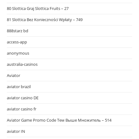
80 Slottica Graj Slottica Fruits – 27
81 Slottica Bez Konieczności Wpłaty – 749
888starz bd
access-app
anonymous
australia-casinos
Aviator
aviator brazil
aviator casino DE
aviator casino fr
Aviator Game Promo Code Тем Выше Множитель – 514
aviator IN