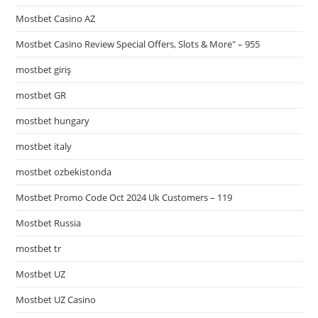
Mostbet Casino AZ
Mostbet Casino Review Special Offers, Slots & More" – 955
mostbet giriş
mostbet GR
mostbet hungary
mostbet italy
mostbet ozbekistonda
Mostbet Promo Code Oct 2024 Uk Customers – 119
Mostbet Russia
mostbet tr
Mostbet UZ
Mostbet UZ Casino