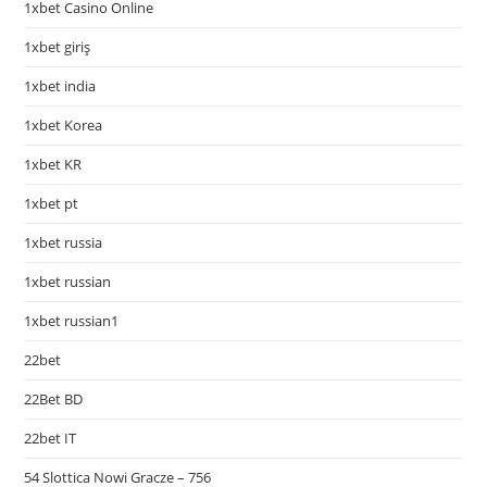
1xbet Casino Online
1xbet giriş
1xbet india
1xbet Korea
1xbet KR
1xbet pt
1xbet russia
1xbet russian
1xbet russian1
22bet
22Bet BD
22bet IT
54 Slottica Nowi Gracze – 756