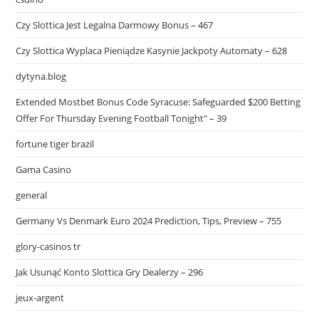
Czy Slottica Jest Legalna Darmowy Bonus – 467
Czy Slottica Wyplaca Pieniądze Kasynie Jackpoty Automaty – 628
dytyna.blog
Extended Mostbet Bonus Code Syracuse: Safeguarded $200 Betting
Offer For Thursday Evening Football Tonight" – 39
fortune tiger brazil
Gama Casino
general
Germany Vs Denmark Euro 2024 Prediction, Tips, Preview – 755
glory-casinos tr
Jak Usunąć Konto Slottica Gry Dealerzy – 296
jeux-argent