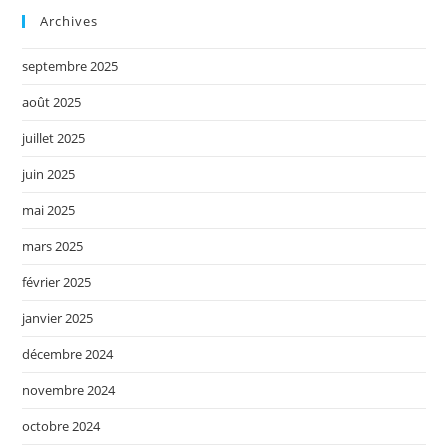
Archives
septembre 2025
août 2025
juillet 2025
juin 2025
mai 2025
mars 2025
février 2025
janvier 2025
décembre 2024
novembre 2024
octobre 2024