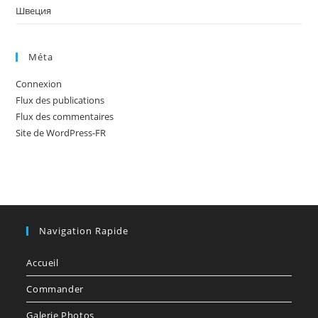
Швеция
Méta
Connexion
Flux des publications
Flux des commentaires
Site de WordPress-FR
Navigation Rapide
Accueil
Commander
Galerie Photos