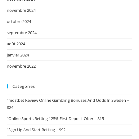
novembre 2024
octobre 2024
septembre 2024
août 2024
janvier 2024
novembre 2022
Catégories
"mostbet Review Online Gambling Bonuses And Odds In Sweden –
824
"Online Sports Betting 125% First Deposit Offer – 315
"Sign Up And Start Betting – 992