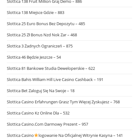
Slottica 138 Fruit Million Graj Demo – 886
Slottica 138 Miejsce Gdzie – 883
Slottica 25 Euro Bonus Bez Depozytu – 485
Slottica 25 Zł Bonus Nzd Nok Zar – 468
Slottica 3 Żadnych Ograniczeń – 875
Slottica 46 Będzie Jeszcze – 54
Slottica 81 Bankowe Studia Deweloperskie – 622
Slottica Bahis William Hill Live Casino Cashback – 191
Slottica Bet Zaloguj Się Na Swoje – 18
Slottica Casino Erfahrungen Grasz Tym Więcej Zyskujesz – 768
Slottica Casino Kz Online Dla – 532
Slottica Casino.Com Darmowy Prezent – 957
Slottica Casino
logowanie Na Oficjalnej Witrynie Kasyna – 141