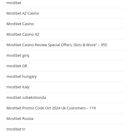
mostbet
Mostbet AZ Casino
Mostbet Casino
Mostbet Casino AZ
Mostbet Casino Review Special Offers, Slots & More" – 955
mostbet giriş
mostbet GR
mostbet hungary
mostbet italy
mostbet ozbekistonda
Mostbet Promo Code Oct 2024 Uk Customers – 119
Mostbet Russia
mostbet tr