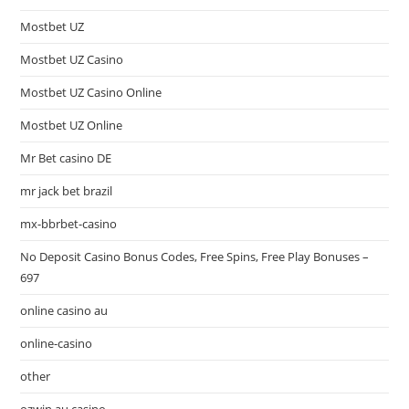
Mostbet UZ
Mostbet UZ Casino
Mostbet UZ Casino Online
Mostbet UZ Online
Mr Bet casino DE
mr jack bet brazil
mx-bbrbet-casino
No Deposit Casino Bonus Codes, Free Spins, Free Play Bonuses –
697
online casino au
online-casino
other