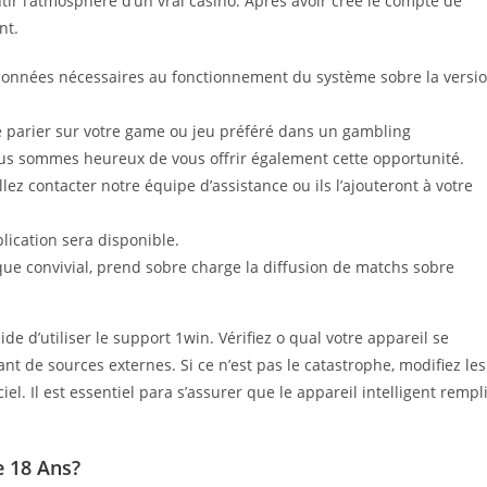
ir l’atmosphère d’un vrai casino. Après avoir créé le compte de
nt.
 données nécessaires au fonctionnement du système sobre la versi
 de parier sur votre game ou jeu préféré dans un gambling
us sommes heureux de vous offrir également cette opportunité.
llez contacter notre équipe d’assistance ou ils l’ajouteront à votre
plication sera disponible.
 que convivial, prend sobre charge la diffusion de matchs sobre
ide d’utiliser le support 1win. Vérifiez o qual votre appareil se
nt de sources externes. Si ce n’est pas le catastrophe, modifiez les
el. Il est essentiel para s’assurer que le appareil intelligent rempli
De 18 Ans?