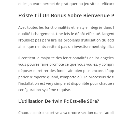
et les joueurs permet de pratiquer au jeu vite et effic
Existe-t-il Un Bonus Sobre Bienvenue 
Avec toutes les fonctionnalités et le style intégrés dans
qualité i chargement. Une fois le dépôt effectué, l’arg
N’oubliez pas para lire les problems d’utilisation du ad
ainsi que ne nécessitent pas un investissement significa
Il contient la majorité des fonctionnalités de los angeles
vous pouvez faire promote ce que vous voulez, y compris
déposer et retirer des fonds, ain bien plus encore. L’a
parier n’importe quand, n’importe où. Le processus de
l’installation est very simple et disponible pour chaque
configuration système requise.
L’utilisation De 1win Pc Est-elle Sûre?
Chaque control sportive a sa propre section dans l’appl