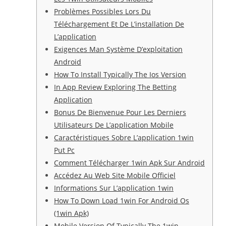
Problèmes Possibles Lors Du
Téléchargement Et De L’installation De
L’application
Exigences Man Système D’exploitation
Android
How To Install Typically The Ios Version
In App Review Exploring The Betting
Application
Bonus De Bienvenue Pour Les Derniers
Utilisateurs De L’application Mobile
Caractéristiques Sobre L’application 1win
Put Pc
Comment Télécharger 1win Apk Sur Android
Accédez Au Web Site Mobile Officiel
Informations Sur L’application 1win
How To Down Load 1win For Android Os
(1win Apk)
Mobile Version Of Typically The 1win