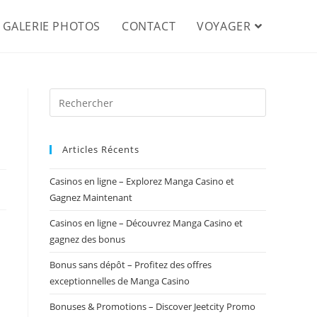
GALERIE PHOTOS
CONTACT
VOYAGER
Rechercher
sur
ce
site
Articles Récents
Casinos en ligne – Explorez Manga Casino et
Gagnez Maintenant
Casinos en ligne – Découvrez Manga Casino et
gagnez des bonus
Bonus sans dépôt – Profitez des offres
exceptionnelles de Manga Casino
Bonuses & Promotions – Discover Jeetcity Promo