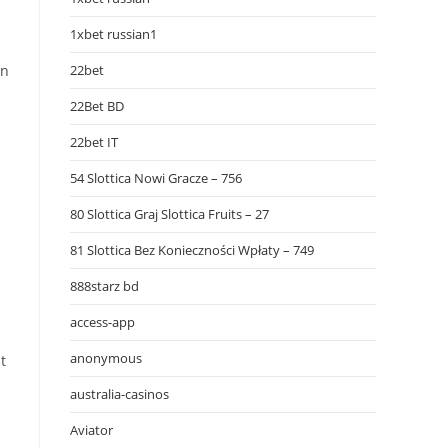
1xbet russian1
on
22bet
22Bet BD
22bet IT
54 Slottica Nowi Gracze – 756
80 Slottica Graj Slottica Fruits – 27
81 Slottica Bez Konieczności Wpłaty – 749
888starz bd
access-app
anonymous
t
australia-casinos
Aviator