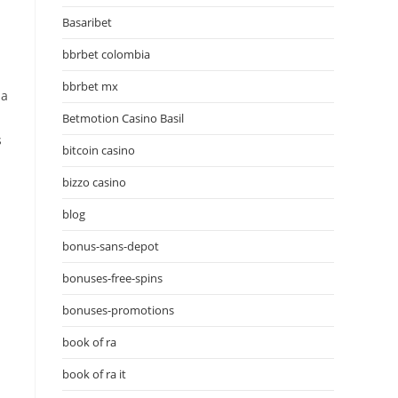
Basaribet
bbrbet colombia
bbrbet mx
la
Betmotion Casino Basil
s
bitcoin casino
bizzo casino
blog
bonus-sans-depot
bonuses-free-spins
bonuses-promotions
book of ra
book of ra it