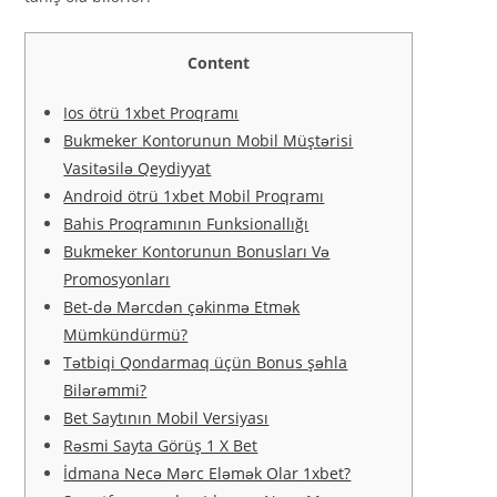
Content
Ios ötrü 1xbet Proqramı
Bukmeker Kontorunun Mobil Müştərisi
Vasitəsilə Qeydiyyat
Android ötrü 1xbet Mobil Proqramı
Bahis Proqramının Funksionallığı
Bukmeker Kontorunun Bonusları Və
Promosyonları
Bet-də Mərcdən çəkinmə Etmək
Mümkündürmü?
Tətbiqi Qondarmaq üçün Bonus şəhla
Bilərəmmi?
Bet Saytının Mobil Versiyası
Rəsmi Sayta Görüş 1 X Bet
İdmana Necə Mərc Eləmək Olar 1xbet?