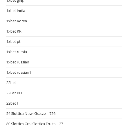
1xbet giriş
1xbet india
1xbet Korea
1xbet KR
1xbet pt
1xbet russia
1xbet russian
1xbet russian1
22bet
22Bet BD
22bet IT
54 Slottica Nowi Gracze – 756
80 Slottica Graj Slottica Fruits – 27