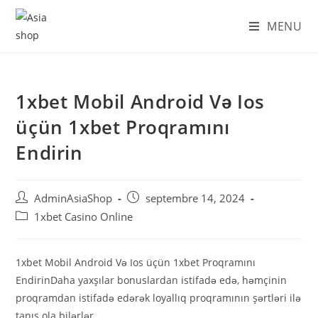
Skip
MENU
to
content
1xbet Mobil Android Və Ios
üçün 1xbet Proqramını
Endirin
Auteur/autrice
Post
AdminAsiaShop
septembre 14, 2024
de
published:
Post
1xbet Casino Online
la
category:
publication :
1xbet Mobil Android Və Ios üçün 1xbet Proqramını
Endirin
Daha yaxşılar bonuslardan istifadə edə, həmçinin
proqramdan istifadə edərək loyallıq proqramının şərtləri ilə
tanış ola bilərlər.