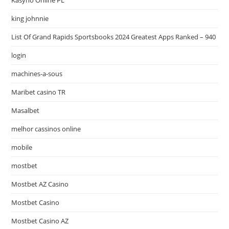
Kasyno Online PL
king johnnie
List Of Grand Rapids Sportsbooks 2024 Greatest Apps Ranked – 940
login
machines-a-sous
Maribet casino TR
Masalbet
melhor cassinos online
mobile
mostbet
Mostbet AZ Casino
Mostbet Casino
Mostbet Casino AZ