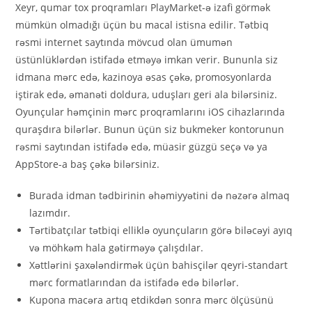
Xeyr, qumar tox proqramları PlayMarket-ə izafi görmək
mümkün olmadığı üçün bu macal istisna edilir. Tətbiq
rəsmi internet saytında mövcud olan ümumən
üstünlüklərdən istifadə etməyə imkan verir. Bununla siz
idmana mərc edə, kazinoya əsas çəkə, promosyonlarda
iştirak edə, əmanəti doldura, uduşları geri ala bilərsiniz.
Oyunçular həmçinin mərc proqramlarını iOS cihazlarında
quraşdıra bilərlər. Bunun üçün siz bukmeker kontorunun
rəsmi saytından istifadə edə, müasir güzgü seçə və ya
AppStore-a baş çəkə bilərsiniz.
Burada idman tədbirinin əhəmiyyətini də nəzərə almaq
lazımdır.
Tərtibatçılar tətbiqi elliklə oyunçuların görə biləcəyi ayıq
və möhkəm hala gətirməyə çalışdılar.
Xəttlərini şaxələndirmək üçün bahisçilər qeyri-standart
mərc formatlarından da istifadə edə bilərlər.
Kupona macəra artıq etdikdən sonra mərc ölçüsünü