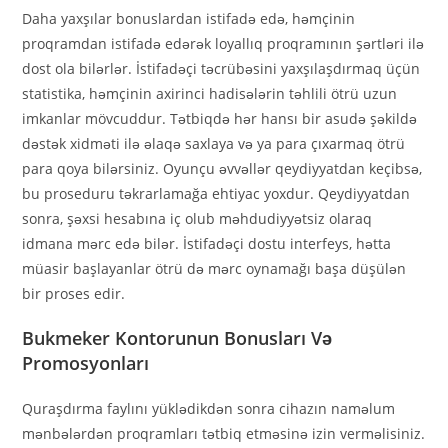
Daha yaxşılar bonuslardan istifadə edə, həmçinin
proqramdan istifadə edərək loyallıq proqramının şərtləri ilə
dost ola bilərlər. İstifadəçi təcrübəsini yaxşılaşdırmaq üçün
statistika, həmçinin axirinci hadisələrin təhlili ötrü uzun
imkanlar mövcuddur. Tətbiqdə hər hansı bir asudə şəkildə
dəstək xidməti ilə əlaqə saxlaya və ya para çıxarmaq ötrü
para qoya bilərsiniz. Oyunçu əvvəllər qeydiyyatdan keçibsə,
bu proseduru təkrarlamağa ehtiyac yoxdur. Qeydiyyatdan
sonra, şəxsi hesabına iç olub məhdudiyyətsiz olaraq
idmana mərc edə bilər. İstifadəçi dostu interfeys, hətta
müasir başlayanlar ötrü də mərc oynamağı başa düşülən
bir proses edir.
Bukmeker Kontorunun Bonusları Və
Promosyonları
Quraşdırma faylını yüklədikdən sonra cihazın naməlum
mənbələrdən proqramları tətbiq etməsinə izin verməlisiniz.