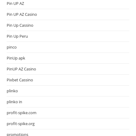
Pin UP AZ
Pin UP AZ Casino
Pin Up Cassino
Pin Up Peru
pinco
PinUp apk
PinUP AZ Casino
Pixbet Cassino
plinko
plinko in
profit-spike.com
profit-spike.org
promotions