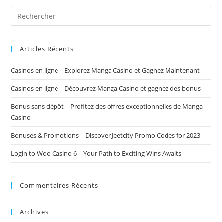
Rechercher
sur
ce
site
Articles Récents
Casinos en ligne – Explorez Manga Casino et Gagnez Maintenant
Casinos en ligne – Découvrez Manga Casino et gagnez des bonus
Bonus sans dépôt – Profitez des offres exceptionnelles de Manga
Casino
Bonuses & Promotions – Discover Jeetcity Promo Codes for 2023
Login to Woo Casino 6 – Your Path to Exciting Wins Awaits
Commentaires Récents
Archives