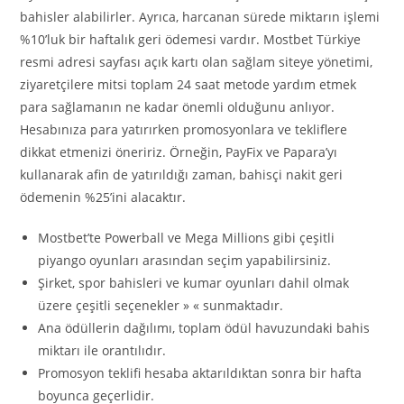
bahisler alabilirler. Ayrıca, harcanan sürede miktarın işlemi
%10’luk bir haftalık geri ödemesi vardır. Mostbet Türkiye
resmi adresi sayfası açık kartı olan sağlam siteye yönetimi,
ziyaretçilere mitsi toplam 24 saat metode yardım etmek
para sağlamanın ne kadar önemli olduğunu anlıyor.
Hesabınıza para yatırırken promosyonlara ve tekliflere
dikkat etmenizi öneririz. Örneğin, PayFix ve Papara’yı
kullanarak afin de yatırıldığı zaman, bahisçi nakit geri
ödemenin %25’ini alacaktır.
Mostbet’te Powerball ve Mega Millions gibi çeşitli
piyango oyunları arasından seçim yapabilirsiniz.
Şirket, spor bahisleri ve kumar oyunları dahil olmak
üzere çeşitli seçenekler » « sunmaktadır.
Ana ödüllerin dağılımı, toplam ödül havuzundaki bahis
miktarı ile orantılıdır.
Promosyon teklifi hesaba aktarıldıktan sonra bir hafta
boyunca geçerlidir.