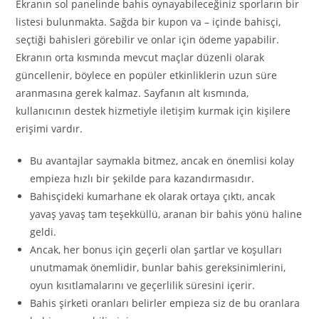
Ekranın sol panelinde bahis oynayabileceğiniz sporların bir
listesi bulunmakta. Sağda bir kupon va – içinde bahisçi,
seçtiği bahisleri görebilir ve onlar için ödeme yapabilir.
Ekranın orta kısmında mevcut maçlar düzenli olarak
güncellenir, böylece en popüler etkinliklerin uzun süre
aranmasına gerek kalmaz. Sayfanın alt kısmında,
kullanıcının destek hizmetiyle iletişim kurmak için kişilere
erişimi vardır.
Bu avantajlar saymakla bitmez, ancak en önemlisi kolay
empieza hızlı bir şekilde para kazandırmasıdır.
Bahisçideki kumarhane ek olarak ortaya çıktı, ancak
yavaş yavaş tam teşekküllü, aranan bir bahis yönü haline
geldi.
Ancak, her bonus için geçerli olan şartlar ve koşulları
unutmamak önemlidir, bunlar bahis gereksinimlerini,
oyun kısıtlamalarını ve geçerlilik süresini içerir.
Bahis şirketi oranları belirler empieza siz de bu oranlara