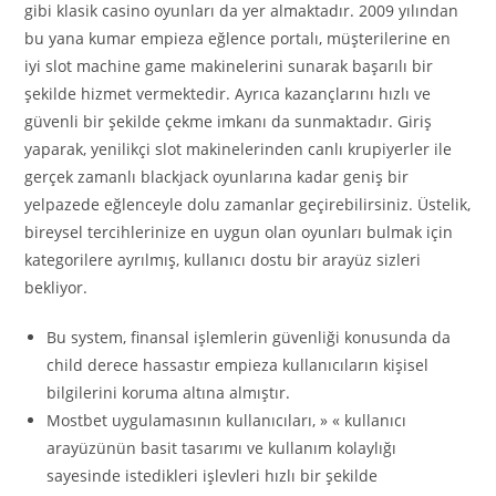
gibi klasik casino oyunları da yer almaktadır. 2009 yılından
bu yana kumar empieza eğlence portalı, müşterilerine en
iyi slot machine game makinelerini sunarak başarılı bir
şekilde hizmet vermektedir. Ayrıca kazançlarını hızlı ve
güvenli bir şekilde çekme imkanı da sunmaktadır. Giriş
yaparak, yenilikçi slot makinelerinden canlı krupiyerler ile
gerçek zamanlı blackjack oyunlarına kadar geniş bir
yelpazede eğlenceyle dolu zamanlar geçirebilirsiniz. Üstelik,
bireysel tercihlerinize en uygun olan oyunları bulmak için
kategorilere ayrılmış, kullanıcı dostu bir arayüz sizleri
bekliyor.
Bu system, finansal işlemlerin güvenliği konusunda da
child derece hassastır empieza kullanıcıların kişisel
bilgilerini koruma altına almıştır.
Mostbet uygulamasının kullanıcıları, » « kullanıcı
arayüzünün basit tasarımı ve kullanım kolaylığı
sayesinde istedikleri işlevleri hızlı bir şekilde