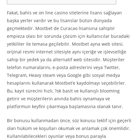
Fakat, bahis ve on line casino sitelerine lisans sağlayan
başka yerler vardır ve bu lisanslar bütün dünyada
geçmektedir. Mostbet de Curacao lisansına sahiptir
empieza olası bir sorunda çözüm için kullanıcılar buradaki
yetkililer ile temasa geçilebilir. Mostbet ayna web sitesi,
orijinal resmi internet sitesiyle aynı içeriğe ve işlevselliğe
sahip bir yedek ya da alternatif web sitesidir. Müşteriler
telefon numaralarını, e-posta adreslerini veya Twitter,
Telegram, Heavy steam veya Google gibi sosyal medya
hesaplarını kullanarak Mostbet’e kaydolmayı seçebilirler.
Bu, kayıt sürecini hızlı, ?ok basit ve kullanışlı blooming
getirir ve müşterilerin anında bahis oynamaya ve
platformun keyfini çıkarmaya başlamasına olanak tanır.
Bir bonusu kullanmadan önce, söz konusu teklif için geçerli
olan hüküm ve koşulları okumak ve anlamak çok önemlidir.
Kullanılabilecekleri oyunlar veya bonus parayla