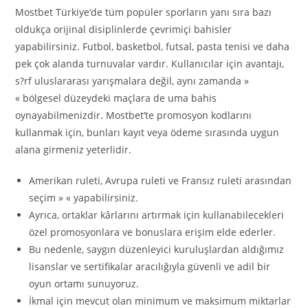
Mostbet Türkiye‘de tüm popüler sporların yanı sıra bazı
oldukça orijinal disiplinlerde çevrimiçi bahisler
yapabilirsiniz. Futbol, ​​basketbol, ​​futsal, pasta tenisi ve daha
pek çok alanda turnuvalar vardır. Kullanıcılar için avantajı,
s?rf uluslararası yarışmalara değil, aynı zamanda »
« bölgesel düzeydeki maçlara de uma bahis
oynayabilmenizdir. Mostbet’te promosyon kodlarını
kullanmak için, bunları kayıt veya ödeme sırasında uygun
alana girmeniz yeterlidir.
Amerikan ruleti, Avrupa ruleti ve Fransız ruleti arasından
seçim » « yapabilirsiniz.
Ayrıca, ortaklar kârlarını artırmak için kullanabilecekleri
özel promosyonlara ve bonuslara erişim elde ederler.
Bu nedenle, saygın düzenleyici kuruluşlardan aldığımız
lisanslar ve sertifikalar aracılığıyla güvenli ve adil bir
oyun ortamı sunuyoruz.
İkmal için mevcut olan minimum ve maksimum miktarlar