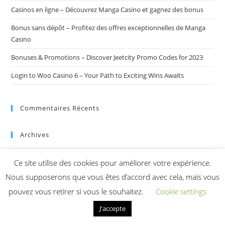
Casinos en ligne – Découvrez Manga Casino et gagnez des bonus
Bonus sans dépôt – Profitez des offres exceptionnelles de Manga
Casino
Bonuses & Promotions – Discover Jeetcity Promo Codes for 2023
Login to Woo Casino 6 – Your Path to Exciting Wins Awaits
Commentaires Récents
Archives
septembre 2025
Ce site utilise des cookies pour améliorer votre expérience.
août 2025
Nous supposerons que vous êtes d’accord avec cela, mais vous
pouvez vous retirer si vous le souhaitez.
Cookie settings
juillet 2025
J'accepte
juin 2025