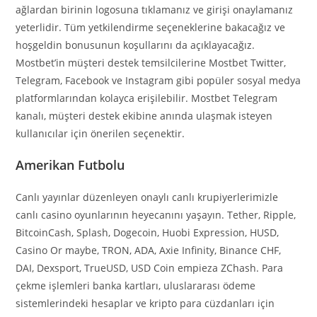
ağlardan birinin logosuna tıklamanız ve girişi onaylamanız
yeterlidir. Tüm yetkilendirme seçeneklerine bakacağız ve
hoşgeldin bonusunun koşullarını da açıklayacağız.
Mostbet’in müşteri destek temsilcilerine Mostbet Twitter,
Telegram, Facebook ve Instagram gibi popüler sosyal medya
platformlarından kolayca erişilebilir. Mostbet Telegram
kanalı, müşteri destek ekibine anında ulaşmak isteyen
kullanıcılar için önerilen seçenektir.
Amerikan Futbolu
Canlı yayınlar düzenleyen onaylı canlı krupiyerlerimizle
canlı casino oyunlarının heyecanını yaşayın. Tether, Ripple,
BitcoinCash, Splash, Dogecoin, Huobi Expression, HUSD,
Casino Or maybe, TRON, ADA, Axie Infinity, Binance CHF,
DAI, Dexsport, TrueUSD, USD Coin empieza ZChash. Para
çekme işlemleri banka kartları, uluslararası ödeme
sistemlerindeki hesaplar ve kripto para cüzdanları için