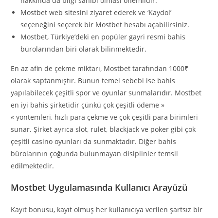
hakkında da bilgi sahibi olması önemlidir.
Mostbet web sitesini ziyaret ederek ve ‘Kaydol’
seçeneğini seçerek bir Mostbet hesabı açabilirsiniz.
Mostbet, Türkiye’deki en popüler gayri resmi bahis
bürolarından biri olarak bilinmektedir.
En az afin de çekme miktarı, Mostbet tarafından 1000₹
olarak saptanmıştır. Bunun temel sebebi ise bahis
yapılabilecek çeşitli spor ve oyunlar sunmalarıdır. Mostbet
en iyi bahis şirketidir çünkü çok çeşitli ödeme »
« yöntemleri, hızlı para çekme ve çok çeşitli para birimleri
sunar. Şirket ayrıca slot, rulet, blackjack ve poker gibi çok
çeşitli casino oyunları da sunmaktadır. Diğer bahis
bürolarının çoğunda bulunmayan disiplinler temsil
edilmektedir.
Mostbet Uygulamasında Kullanıcı Arayüzü
Kayıt bonusu, kayıt olmuş her kullanıcıya verilen şartsız bir