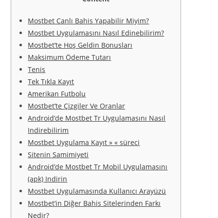
Mostbet Canlı Bahis Yapabilir Miyim?
Mostbet Uygulamasını Nasıl Edinebilirim?
Mostbet’te Hoş Geldin Bonusları
Maksimum Ödeme Tutarı
Tenis
Tek Tıkla Kayıt
Amerikan Futbolu
Mostbet’te Çizgiler Ve Oranlar
Android’de Mostbet Tr Uygulamasını Nasıl
Indirebilirim
Mostbet Uygulama Kayıt » « süreci
Sitenin Samimiyeti
Android’de Mostbet Tr Mobil Uygulamasını
(apk) Indirin
Mostbet Uygulamasında Kullanıcı Arayüzü
Mostbet’in Diğer Bahis Sitelerinden Farkı
Nedir?