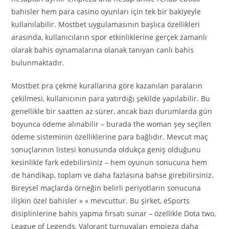
bahisler hem para casino oyunları için tek bir bakiyeyle
kullanılabilir. Mostbet uygulamasının başlıca özellikleri
arasında, kullanıcıların spor etkinliklerine gerçek zamanlı
olarak bahis oynamalarına olanak tanıyan canlı bahis
bulunmaktadır.
Mostbet pra çekme kurallarına göre kazanılan paraların
çekilmesi, kullanıcının para yatırdığı şekilde yapılabilir. Bu
genellikle bir saatten az sürer, ancak bazı durumlarda gün
boyunca ödeme alınabilir – burada the woman şey seçilen
ödeme sisteminin özelliklerine para bağlıdır. Mevcut maç
sonuçlarının listesi konusunda oldukça geniş olduğunu
kesinlikle fark edebilirsiniz – hem oyunun sonucuna hem
de handikap, toplam ve daha fazlasına bahse girebilirsiniz.
Bireysel maçlarda örneğin belirli periyotların sonucuna
ilişkin özel bahisler » « mevcuttur. Bu şirket, eSports
disiplinlerine bahis yapma fırsatı sunar – özellikle Dota two,
League of Legends, Valorant turnuvaları empieza daha