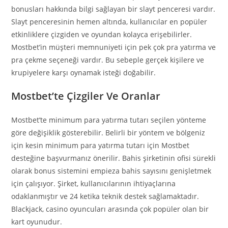
bonusları hakkında bilgi sağlayan bir slayt penceresi vardır.
Slayt penceresinin hemen altında, kullanıcılar en popüler
etkinliklere çizgiden ve oyundan kolayca erişebilirler.
Mostbet’in müşteri memnuniyeti için pek çok pra yatırma ve
pra çekme seçeneği vardır. Bu sebeple gerçek kişilere ve
krupiyelere karşı oynamak isteği doğabilir.
Mostbet’te Çizgiler Ve Oranlar
Mostbet’te minimum para yatırma tutarı seçilen yönteme
göre değişiklik gösterebilir. Belirli bir yöntem ve bölgeniz
için kesin minimum para yatırma tutarı için Mostbet
desteğine başvurmanız önerilir. Bahis şirketinin ofisi sürekli
olarak bonus sistemini empieza bahis sayısını genişletmek
için çalışıyor. Şirket, kullanıcılarının ihtiyaçlarına
odaklanmıştır ve 24 ketika teknik destek sağlamaktadır.
Blackjack, casino oyuncuları arasında çok popüler olan bir
kart oyunudur.