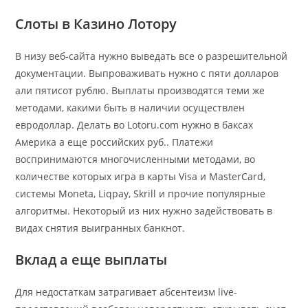
Слоты в Казино Лотору
В низу веб-сайта нужно выведать все о разрешительной
документации. Выпроваживать нужно с пяти долларов
али пятисот рублю. Выплаты производятся теми же
методами, какими быть в наличии осуществлен
евродоллар. Делать во Lotoru.com нужно в баксах
Америка а еще российских руб.. Платежи
воспринимаются многочисленными методами, во
количестве которых игра в карты Visa и MasterCard,
системы Moneta, Liqpay, Skrill и прочие популярные
алгоритмы. Некоторый из них нужно задействовать в
видах снятия выигранных банкнот.
Вклад а еще выплаты
Для недостаткам затрагивает абсентеизм live-