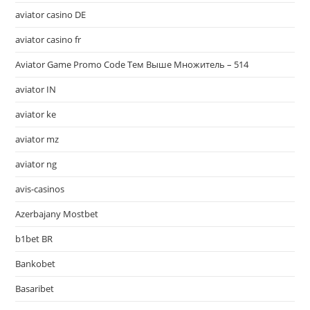
aviator casino DE
aviator casino fr
Aviator Game Promo Code Тем Выше Множитель – 514
aviator IN
aviator ke
aviator mz
aviator ng
avis-casinos
Azerbajany Mostbet
b1bet BR
Bankobet
Basaribet