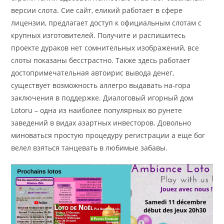
версии слота. Сие сайт, еликий работает в сфере
лицензии, предлагает доступ к официальным слотам с
крупных изготовителей. Получите и распишитесь
проекте дураков нет сомнительных изображений, все
слоты показаны бесстрастно. Также здесь работает
достопримечательная автоирис вывода денег,
существует возможность аллегро выдавать на-гора
заключения в поддержке. Диалоговый игорный дом
Lotoru – одна из наиболее популярных во рунете
заведений в видах азартных инвесторов. Довольно
миноваться простую процедуру регистрации а еще бог
велел взяться танцевать в любимые забавы.