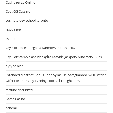
Casinozer gg Online
Cbet GG Cassino
cosmetology school toronto
crazy time
csdino
Czy Slottica Jest Legalna Darmowy Bonus – 467
Czy Slottica Wyplaca Pieniądze Kasynie Jackpoty Automaty – 628
dytyna.blog
Extended Mostbet Bonus Code Syracuse: Safeguarded $200 Betting
Offer For Thursday Evening Football Tonight" – 39
fortune tiger brazil
Gama Casino
general