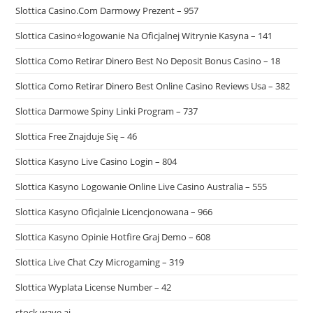
Slottica Casino.Com Darmowy Prezent – 957
Slottica Casino⭐logowanie Na Oficjalnej Witrynie Kasyna – 141
Slottica Como Retirar Dinero Best No Deposit Bonus Casino – 18
Slottica Como Retirar Dinero Best Online Casino Reviews Usa – 382
Slottica Darmowe Spiny Linki Program – 737
Slottica Free Znajduje Się – 46
Slottica Kasyno Live Casino Login – 804
Slottica Kasyno Logowanie Online Live Casino Australia – 555
Slottica Kasyno Oficjalnie Licencjonowana – 966
Slottica Kasyno Opinie Hotfire Graj Demo – 608
Slottica Live Chat Czy Microgaming – 319
Slottica Wyplata License Number – 42
stock wave ai