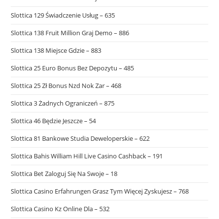
Slottica 129 Świadczenie Usług – 635
Slottica 138 Fruit Million Graj Demo – 886
Slottica 138 Miejsce Gdzie – 883
Slottica 25 Euro Bonus Bez Depozytu – 485
Slottica 25 Zł Bonus Nzd Nok Zar – 468
Slottica 3 Żadnych Ograniczeń – 875
Slottica 46 Będzie Jeszcze – 54
Slottica 81 Bankowe Studia Deweloperskie – 622
Slottica Bahis William Hill Live Casino Cashback – 191
Slottica Bet Zaloguj Się Na Swoje – 18
Slottica Casino Erfahrungen Grasz Tym Więcej Zyskujesz – 768
Slottica Casino Kz Online Dla – 532