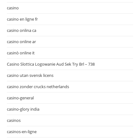
casino
casino en ligne fr
casino onlina ca
casino online ar
casinò online it
Casino Slottica Logowanie Aud Sek Try Brl – 738
casino utan svensk licens
casino zonder crucks netherlands
casino-general
casino-glory india
casinos
casinos-en-ligne