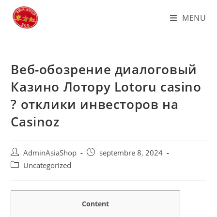
Skip
MENU
to
content
Веб-обозрение диалоговый
Казино Лотору Lotoru casino
? отклики инвесторов на
Casinoz
Auteur/autrice
Post
AdminAsiaShop
septembre 8, 2024
de
published:
Post
Uncategorized
la
category:
publication :
Content