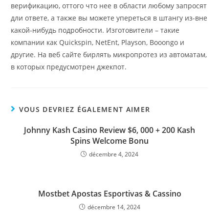
верификацию, оттого что нее в области любому запросят
дли ответе, а также вы можете упереться в штангу из-вне
какой-нибудь подробности. Изготовители – такие
компании как Quickspin, NetEnt, Playson, Booongo и
другие. На веб сайте бирлять микропротез из автоматам,
в которых предусмотрен джекпот.
VOUS DEVRIEZ ÉGALEMENT AIMER
Johnny Kash Casino Review $6, 000 + 200 Kash
Spins Welcome Bonu
décembre 4, 2024
Mostbet Apostas Esportivas & Cassino
décembre 14, 2024