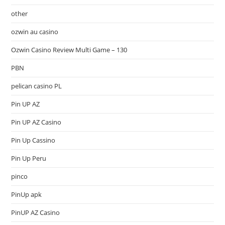
other
ozwin au casino
Ozwin Casino Review Multi Game – 130
PBN
pelican casino PL
Pin UP AZ
Pin UP AZ Casino
Pin Up Cassino
Pin Up Peru
pinco
PinUp apk
PinUP AZ Casino