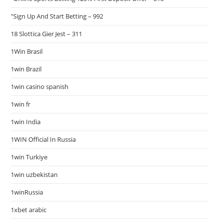
"Sign Up And Start Betting – 992
18 Slottica Gier Jest – 311
1Win Brasil
1win Brazil
1win casino spanish
1win fr
1win India
1WIN Official In Russia
1win Turkiye
1win uzbekistan
1winRussia
1xbet arabic